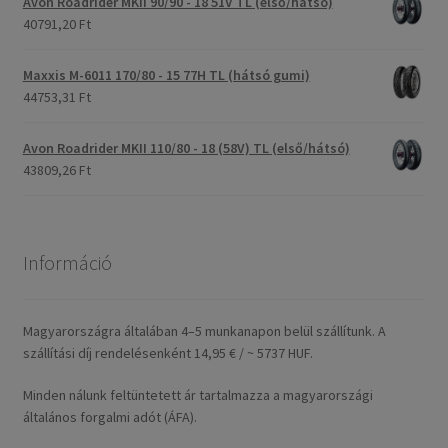
Avon Roadrider MKII 90/90 - 18 51V TL (első/hátsó)
40791,20 Ft
Maxxis M-6011 170/80 - 15 77H TL (hátsó gumi)
44753,31 Ft
Avon Roadrider MKII 110/80 - 18 (58V) TL (első/hátsó)
43809,26 Ft
Információ
Magyarországra általában 4–5 munkanapon belül szállítunk. A
szállítási díj rendelésenként 14,95 € / ~ 5737 HUF.
Minden nálunk feltüntetett ár tartalmazza a magyarországi
általános forgalmi adót (ÁFA).