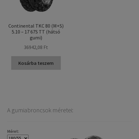
Continental TKC 80 (M+S)
5.10 – 17 67S TT (hátsó
gumi)
36942,08 Ft
Kosárba teszem
A gumiabroncsok méretei:
Méret: