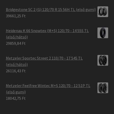
Bridgestone SC 2 (G) 120/70 R 15 56H TL (első gumi)
39661,25 Ft
Heidenau K 66 Snowtex (M+S) 120/70 - 14 55S TL
(első/hátsó)
29859,84 Ft
Metzeler Sportec Street 2 110/70 - 17 54S TL
(első/hátsó)
26116,43 Ft
Metzeler Feelfree Wintec M+S 120/70 - 12 51P TL
(első gumi)
18042,75 Ft