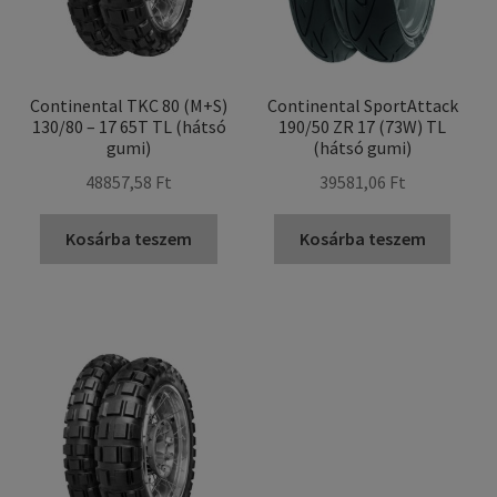
Continental TKC 80 (M+S)
Continental SportAttack
130/80 – 17 65T TL (hátsó
190/50 ZR 17 (73W) TL
gumi)
(hátsó gumi)
48857,58 Ft
39581,06 Ft
Kosárba teszem
Kosárba teszem