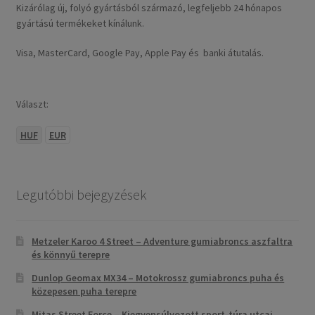
Kizárólag új, folyó gyártásból származó, legfeljebb 24 hónapos
gyártású termékeket kínálunk.
Visa, MasterCard, Google Pay, Apple Pay és banki átutalás.
Választ:
HUF
EUR
Legutóbbi bejegyzések
Metzeler Karoo 4 Street – Adventure gumiabroncs aszfaltra
és könnyű terepre
Dunlop Geomax MX34 – Motokrossz gumiabroncs puha és
közepesen puha terepre
Mitas Street Force – Kiegyensúlyozott sport-túra utcai