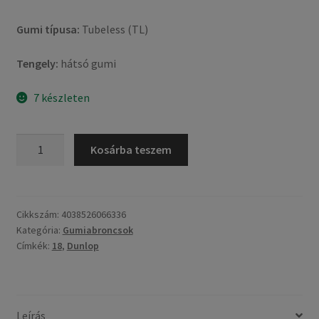
Gumi típusa:
Tubeless (TL)
Tengely:
hátsó gumi
7 készleten
Dunlop
Kosárba teszem
RoadSmart
IV
150/70
ZR
Cikkszám:
4038526066336
Kategória:
Gumiabroncsok
18
Címkék:
18
,
Dunlop
(70W)
TL
(hátsó
gumi)
Leírás