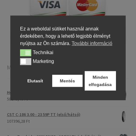
Ez a weboldal sütiket használ annak
érdekében, hogy a lehető legjobb élményt
nyújtsa az Ön számára.
További információ
Technikai
Technikai
Marketing
Marketing
Motorkerékpár gumiabroncsok
Minden
Elutasít
Mentés
elfogadása
Heidenau 5.00 - 16 76P P29 TT
58243,46 Ft
CST C-186 3.00 - 23 59P TT (első/hátsó)
107396,28 Ft