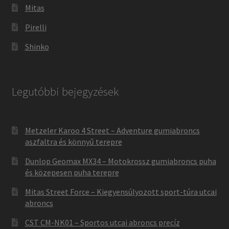
Mitas
Pirelli
Shinko
Legutóbbi bejegyzések
Metzeler Karoo 4 Street – Adventure gumiabroncs
aszfaltra és könnyű terepre
Dunlop Geomax MX34 – Motokrossz gumiabroncs puha
és közepesen puha terepre
Mitas Street Force – Kiegyensúlyozott sport-túra utcai
abroncs
CST CM-NK01 – Sportos utcai abroncs precíz