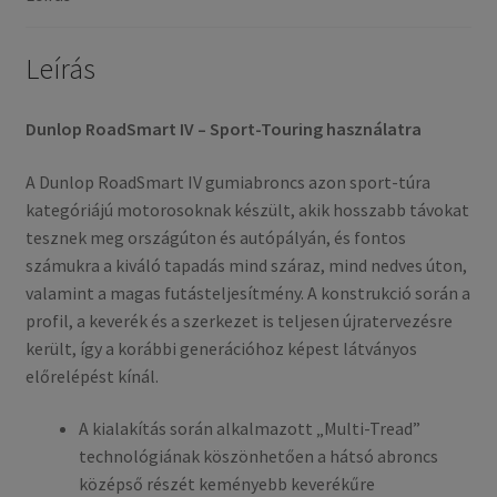
mennyiség
Leírás
Dunlop RoadSmart IV – Sport-Touring használatra
A Dunlop RoadSmart IV gumiabroncs azon sport-túra
kategóriájú motorosoknak készült, akik hosszabb távokat
tesznek meg országúton és autópályán, és fontos
számukra a kiváló tapadás mind száraz, mind nedves úton,
valamint a magas futásteljesítmény. A konstrukció során a
profil, a keverék és a szerkezet is teljesen újratervezésre
került, így a korábbi generációhoz képest látványos
előrelépést kínál.
A kialakítás során alkalmazott „Multi-Tread”
technológiának köszönhetően a hátsó abroncs
középső részét keményebb keverékűre