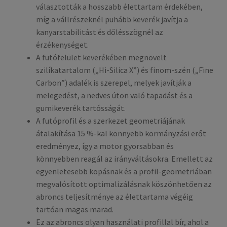
választották a hosszabb élettartam érdekében,
míg a vállrészeknél puhább keverék javítja a
kanyarstabilitást és dőlésszögnél az
érzékenységet.
A futófelület keverékében megnövelt
szilíkatartalom („Hi-Silica X”) és finom-szén („Fine
Carbon”) adalék is szerepel, melyek javítják a
melegedést, a nedves úton való tapadást és a
gumikeverék tartósságát.
A futóprofil és a szerkezet geometriájának
átalakítása 15 %-kal könnyebb kormányzási erőt
eredményez, így a motor gyorsabban és
könnyebben reagál az irányváltásokra. Emellett az
egyenletesebb kopásnak és a profil-geometriában
megvalósított optimalizálásnak köszönhetően az
abroncs teljesítménye az élettartama végéig
tartóan magas marad.
Ez az abroncs olyan használati profillal bír, ahol a