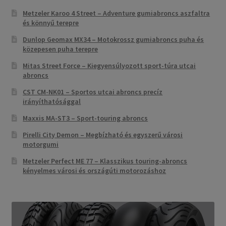
Metzeler Karoo 4 Street – Adventure gumiabroncs aszfaltra
és könnyű terepre
Dunlop Geomax MX34 – Motokrossz gumiabroncs puha és
közepesen puha terepre
Mitas Street Force – Kiegyensúlyozott sport-túra utcai
abroncs
CST CM-NK01 – Sportos utcai abroncs precíz
irányíthatósággal
Maxxis MA-ST3 – Sport-touring abroncs
Pirelli City Demon – Megbízható és egyszerű városi
motorgumi
Metzeler Perfect ME 77 – Klasszikus touring-abroncs
kényelmes városi és országúti motorozáshoz