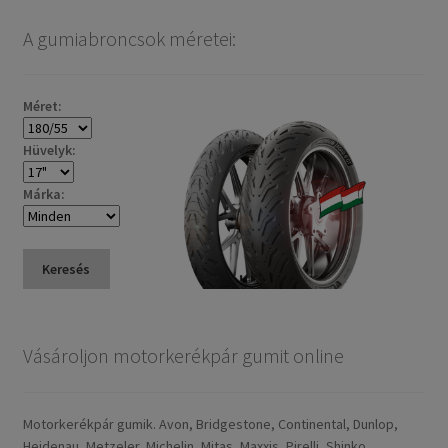
A gumiabroncsok méretei:
Méret:
Hüvelyk:
Márka:
Keresés
Vásároljon motorkerékpár gumit online
Motorkerékpár gumik. Avon, Bridgestone, Continental, Dunlop,
Heidenau, Metzeler, Michelin, Mitas, Maxxis, Pirelli, Shinko.