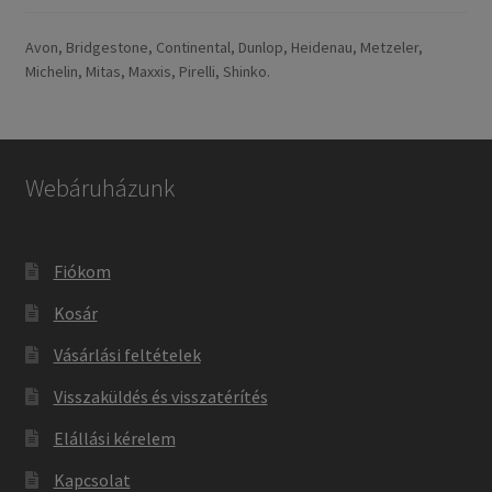
Avon, Bridgestone, Continental, Dunlop, Heidenau, Metzeler,
Michelin, Mitas, Maxxis, Pirelli, Shinko.
Webáruházunk
Fiókom
Kosár
Vásárlási feltételek
Visszaküldés és visszatérítés
Elállási kérelem
Kapcsolat