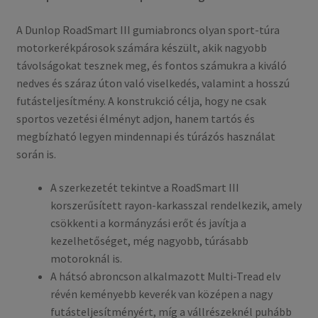
A Dunlop RoadSmart III gumiabroncs olyan sport-túra
motorkerékpárosok számára készült, akik nagyobb
távolságokat tesznek meg, és fontos számukra a kiváló
nedves és száraz úton való viselkedés, valamint a hosszú
futásteljesítmény. A konstrukció célja, hogy ne csak
sportos vezetési élményt adjon, hanem tartós és
megbízható legyen mindennapi és túrázós használat
során is.
A szerkezetét tekintve a RoadSmart III
korszerűsített rayon-karkasszal rendelkezik, amely
csökkenti a kormányzási erőt és javítja a
kezelhetőséget, még nagyobb, túrásabb
motoroknál is.
A hátsó abroncson alkalmazott Multi-Tread elv
révén keményebb keverék van középen a nagy
futásteljesítményért, míg a vállrészeknél puhább