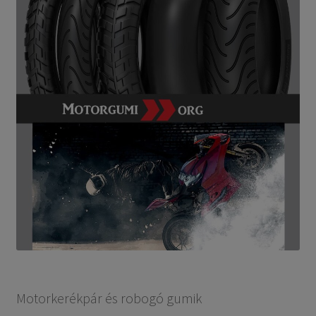
Motorkerékpár és robogó gumik