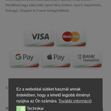
Rendkívül nagy választék; Sport túra, Enduro, Sport, Supermoto,
Robogó, Chopper & Cruiser kategóriákban.
Motorkerékpár gumiabroncsok
Ez a weboldal sütiket használ annak
érdekében, hogy a lehető legjobb élményt
nyújtsa az Ön számára.
További információ
Heidenau 5.00 - 16 76P P29 TT
Technikai
Technikai