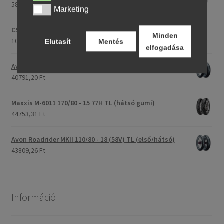
58243,46 Ft
Marketing
Marketing
CST C-186 3.00 - 23 59P TT (első/hátsó)
Minden
107396,28 Ft
Elutasít
Mentés
elfogadása
Avon Roadrider MKII 90/90 - 18 51V TL (első/hátsó)
40791,20 Ft
Maxxis M-6011 170/80 - 15 77H TL (hátsó gumi)
44753,31 Ft
Avon Roadrider MKII 110/80 - 18 (58V) TL (első/hátsó)
43809,26 Ft
Információ