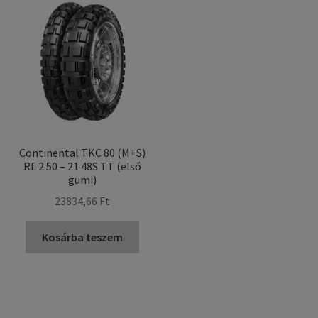
Continental TKC 80 (M+S)
Rf. 2.50 – 21 48S TT (első
gumi)
23834,66 Ft
Kosárba teszem