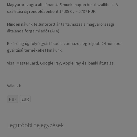
Magyarországra általában 4–5 munkanapon belül szállítunk. A
szállítási díj rendelésenként 14,95 € / ~ 5737 HUF.
Minden nálunk feltüntetett ár tartalmazza a magyarországi
általános forgalmi adót (ÁFA).
Kizárólag új, folyó gyártásból származó, legfeljebb 24 hónapos
gyártású termékeket kínálunk.
Visa, MasterCard, Google Pay, Apple Pay és banki átutalás.
Választ:
HUF
EUR
Legutóbbi bejegyzések