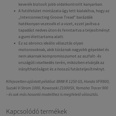
keverék biztosít jobb oldalkontrollt kanyarban.
A futófelület mintázata úgy lett kialakítva, hogy az
„Interconnecting Groove Tread” barázdák
hatékonyan vezessék el a vizet, ezzel javítva a
tapadást nedves úton és fenntartva a teljesítményt
a gumi élettartama alatt.
Ez az abroncs ideális választás olyan
motorosoknak, akik túráznak nagyobb gépekkel és
nem akarnak kompromisszumot az aszfalt- és
országúti viselkedés terén, miközben elvárják az
irányíthatóságot és a hosszú futásteljesítményt.
Kifejezetten ajánlott például: BMW R 1250 GS, Honda VFR800,
Suzuki V-Strom 1000, Kawasaki Z1000SX, Yamaha Tracer 900
– és sok más hasonló modellhez is megfelelő választás.
Kapcsolódó termékek