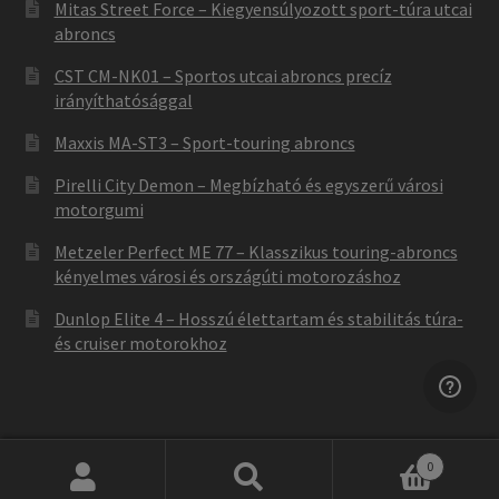
Mitas Street Force – Kiegyensúlyozott sport-túra utcai
abroncs
CST CM-NK01 – Sportos utcai abroncs precíz
irányíthatósággal
Maxxis MA-ST3 – Sport-touring abroncs
Pirelli City Demon – Megbízható és egyszerű városi
motorgumi
Metzeler Perfect ME 77 – Klasszikus touring-abroncs
kényelmes városi és országúti motorozáshoz
Dunlop Elite 4 – Hosszú élettartam és stabilitás túra-
és cruiser motorokhoz
0
Keresés
Keresés