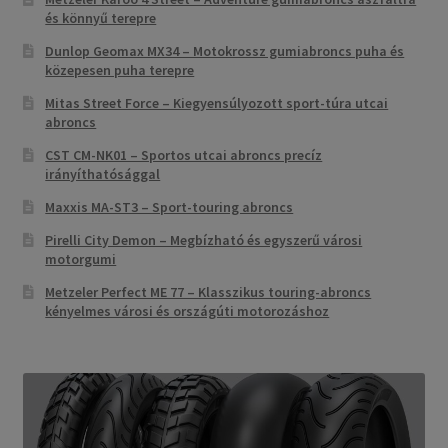
és könnyű terepre
Dunlop Geomax MX34 – Motokrossz gumiabroncs puha és
közepesen puha terepre
Mitas Street Force – Kiegyensúlyozott sport-túra utcai
abroncs
CST CM-NK01 – Sportos utcai abroncs precíz
irányíthatósággal
Maxxis MA-ST3 – Sport-touring abroncs
Pirelli City Demon – Megbízható és egyszerű városi
motorgumi
Metzeler Perfect ME 77 – Klasszikus touring-abroncs
kényelmes városi és országúti motorozáshoz