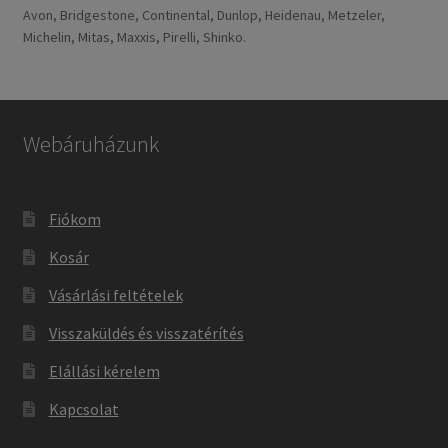
Avon, Bridgestone, Continental, Dunlop, Heidenau, Metzeler,
Michelin, Mitas, Maxxis, Pirelli, Shinko.
Webáruházunk
Fiókom
Kosár
Vásárlási feltételek
Visszaküldés és visszatérítés
Elállási kérelem
Kapcsolat