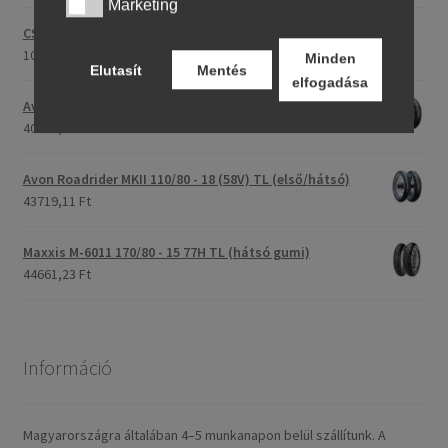
Marketing
Marketing
CST C-186 3.00 - 23 59P TT (első/hátsó)
107175,30 Ft
Minden
Elutasít
Mentés
elfogadása
Avon Roadrider MKII 90/90 - 18 51V TL (első/hátsó)
40707,26 Ft
Avon Roadrider MKII 110/80 - 18 (58V) TL (első/hátsó)
43719,11 Ft
Maxxis M-6011 170/80 - 15 77H TL (hátsó gumi)
44661,23 Ft
Információ
Magyarországra általában 4–5 munkanapon belül szállítunk. A