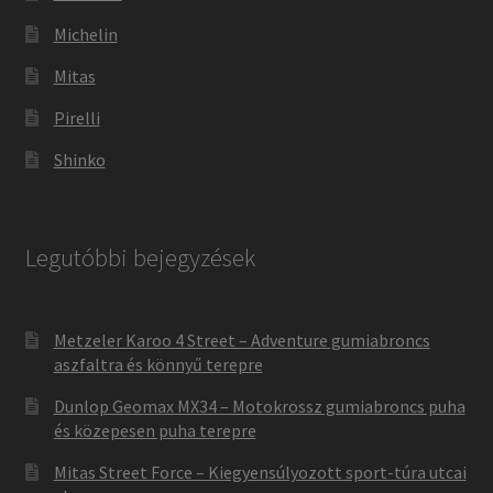
Michelin
Mitas
Pirelli
Shinko
Legutóbbi bejegyzések
Metzeler Karoo 4 Street – Adventure gumiabroncs
aszfaltra és könnyű terepre
Dunlop Geomax MX34 – Motokrossz gumiabroncs puha
és közepesen puha terepre
Mitas Street Force – Kiegyensúlyozott sport-túra utcai