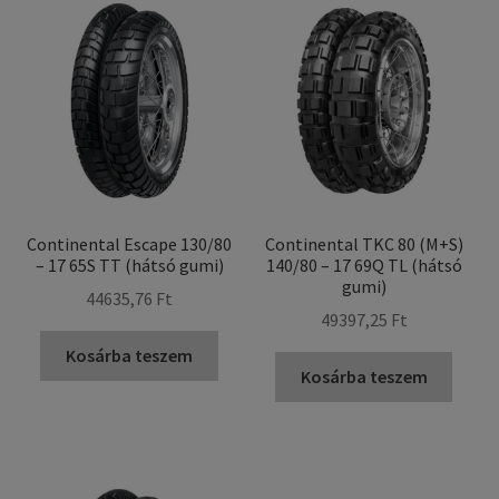
Continental Escape 130/80
Continental TKC 80 (M+S)
– 17 65S TT (hátsó gumi)
140/80 – 17 69Q TL (hátsó
gumi)
44635,76 Ft
49397,25 Ft
Kosárba teszem
Kosárba teszem