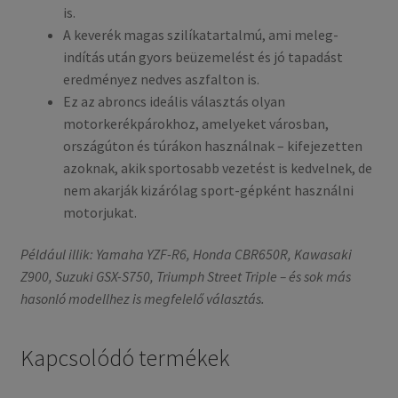
is.
A keverék magas szilíkatartalmú, ami meleg-
indítás után gyors beüzemelést és jó tapadást
eredményez nedves aszfalton is.
Ez az abroncs ideális választás olyan
motorkerékpárokhoz, amelyeket városban,
országúton és túrákon használnak – kifejezetten
azoknak, akik sportosabb vezetést is kedvelnek, de
nem akarják kizárólag sport-gépként használni
motorjukat.
Például illik: Yamaha YZF-R6, Honda CBR650R, Kawasaki
Z900, Suzuki GSX-S750, Triumph Street Triple – és sok más
hasonló modellhez is megfelelő választás.
Kapcsolódó termékek