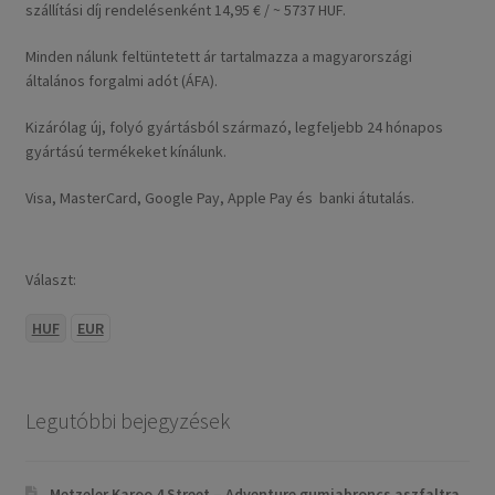
szállítási díj rendelésenként 14,95 € / ~ 5737 HUF.
Minden nálunk feltüntetett ár tartalmazza a magyarországi
általános forgalmi adót (ÁFA).
Kizárólag új, folyó gyártásból származó, legfeljebb 24 hónapos
gyártású termékeket kínálunk.
Visa, MasterCard, Google Pay, Apple Pay és banki átutalás.
Választ:
HUF
EUR
Legutóbbi bejegyzések
Metzeler Karoo 4 Street – Adventure gumiabroncs aszfaltra