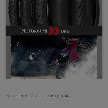
Motorkerékpár és robogó gumik