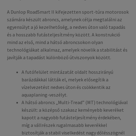
A Dunlop RoadSmart II kifejezetten sport-túra motorosok
számára készült abroncs, amelynek célja megtalálni az
egyensúlyt a jó kezelhetőség, a nedves úton való tapadás
és a hosszabb futásteljesítmény között. A konstrukció
mind az első, mind a hátsó abroncsokon olyan
technológiákat alkalmaz, amelyek növelik a stabilitást és
javítják a tapadást különböző útviszonyok között.
A futófelület mintázatát oldalt hosszirányú
barázdákkal látták el, melyek elősegítik a
vízelvezetést nedves úton és csökkentik az
aquaplaning-veszélyt.
A hátsó abroncs „Multi-Tread” (MT) technológiával
készült: a középső szakasz keményebb keveréket
kapott a nagyobb futásteljesítmény érdekében,
míg a vállrészek rugalmasabb keverékkel
biztosítják a stabil viselkedést nagy dőlésszögnél