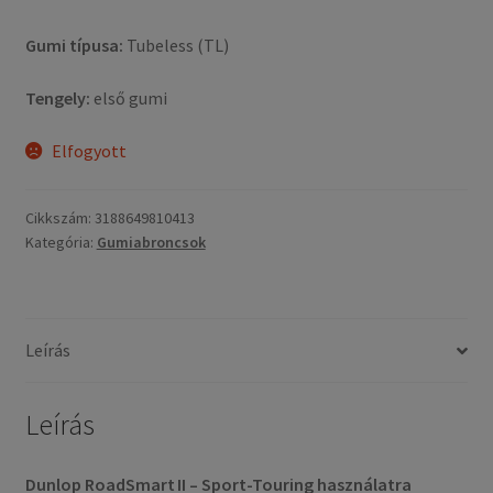
Gumi típusa:
Tubeless (TL)
Tengely:
első gumi
Elfogyott
Cikkszám:
3188649810413
Kategória:
Gumiabroncsok
Leírás
Leírás
Dunlop RoadSmart II – Sport-Touring használatra