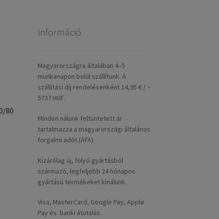
Információ
Magyarországra általában 4–5
munkanapon belül szállítunk. A
szállítási díj rendelésenként 14,95 € / ~
5737 HUF.
0/80
Minden nálunk feltüntetett ár
tartalmazza a magyarországi általános
forgalmi adót (ÁFA).
Kizárólag új, folyó gyártásból
származó, legfeljebb 24 hónapos
gyártású termékeket kínálunk.
Visa, MasterCard, Google Pay, Apple
Pay és banki átutalás.