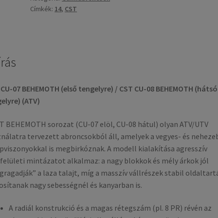
Címkék:
14
,
CST
írás
CU-07 BEHEMOTH (első tengelyre) / CST CU-08 BEHEMOTH (hátsó
elyre) (ATV)
T BEHEMOTH sorozat (CU-07 elöl, CU-08 hátul) olyan ATV/UTV
nálatra tervezett abroncsokból áll, amelyek a vegyes- és neheze
pviszonyokkal is megbirkóznak. A modell kialakítása agresszív
felületi mintázatot alkalmaz: a nagy blokkok és mély árkok jól
ragadják” a laza talajt, míg a masszív vállrészek stabil oldaltart
osítanak nagy sebességnél és kanyarban is.
A radiál konstrukció és a magas rétegszám (pl. 8 PR) révén az