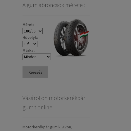
A gumiabroncsok méretei:
Méret:
Hüvelyk:
Márka:
Keresés
Vásároljon motorkerékpár
gumit online
Motorkerékpár gumik. Avon,