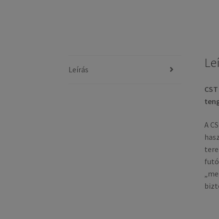
Le
Leírás
CST 
teng
A CS
hasz
tere
futó
„meg
bizt