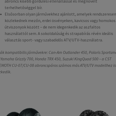
abroncs kisebb gördülési ellenállással és megnövelt
terhelhetőséggel bír.
Elsősorban olyan járművekhez ajánlott, amelyek rendszerese
közlekednek mezőn, erdei ösvényeken, kavicsos vagy homokos
útviszonyok között – de nem idegenkedik az aszfaltos
használattól sem. A sokoldalúság és strapabírás révén ideális
választás sport- vagy szabadidős ATV/UTV-használatra.
ák kompatibilis járművekre: Can-Am Outlander 450, Polaris Sportsm
 Yamaha Grizzly 700, Honda TRX 450, Suzuki KingQuad 500 – a CST
MOTH CU-07/CU-08 abroncspáros számos más ATV/UTV modellhez is
szkedik.