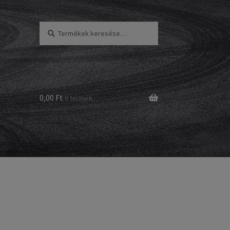
Keresés
Keresés
a
következőre:
0,00 Ft
0 termék