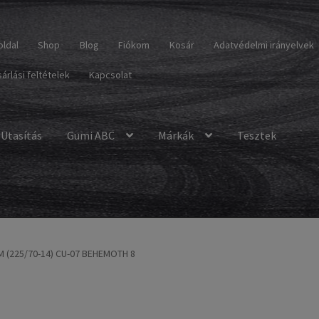
oldal
Shop
Blog
Fiókom
Kosár
Adatvédelmi irányelvek
árlási feltételek
Kapcsolat
Utasítás
Gumi ABC
Márkák
Tesztek
M (225/70-14) CU-07 BEHEMOTH 8