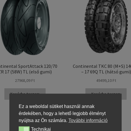
tinental SportAttack 120/70
Continental TKC 80 (M+S) 14
ZR 17 (58W) TL (első gumi)
– 17 69Q TL (hátsó gumi)
27968,09 Ft
49499,10 Ft
Kosárba teszem
Kosárba teszem
Ez a weboldal sütiket használ annak
érdekében, hogy a lehető legjobb élményt
nyújtsa az Ön számára.
További információ
Technikai
Technikai