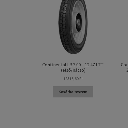
Continental LB 3.00 – 12 47J TT
Con
(első/hátsó)
18516,60 Ft
Kosárba teszem