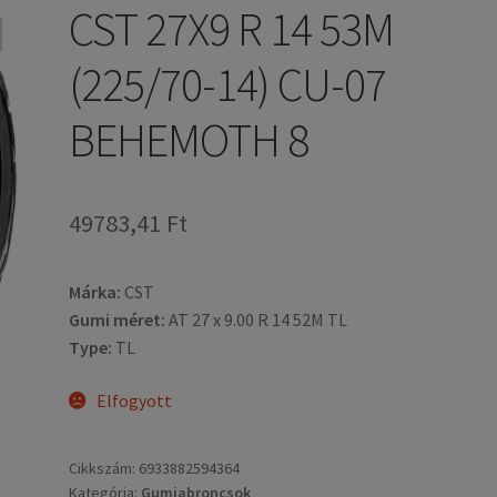
CST 27X9 R 14 53M
(225/70-14) CU-07
BEHEMOTH 8
49783,41 Ft
Márka:
CST
Gumi méret:
AT 27 x 9.00 R 14 52M TL
Type:
TL
Elfogyott
Cikkszám:
6933882594364
Kategória:
Gumiabroncsok