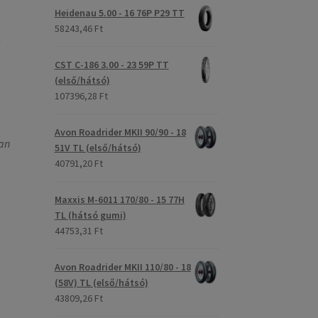
Heidenau 5.00 - 16 76P P29 TT
58243,46 Ft
n
CST C-186 3.00 - 23 59P TT
(első/hátsó)
107396,28 Ft
Avon Roadrider MKII 90/90 - 18
an
51V TL (első/hátsó)
40791,20 Ft
Maxxis M-6011 170/80 - 15 77H
TL (hátsó gumi)
44753,31 Ft
Avon Roadrider MKII 110/80 - 18
(58V) TL (első/hátsó)
43809,26 Ft