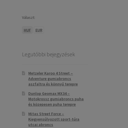
Választ:
HUF
EUR
Legutóbbi bejegyzések
Metzeler Karoo 4 Street –
Adventure gumiabroncs
aszfaltra és könnyű terepre
Dunlop Geomax MX34 –
Motokrossz gumiabroncs puha
és közepesen puha terepre
Mitas Street Force –
Kiegyensúlyozott sport-túra
utcai abroncs