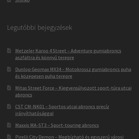
Legutóbbi bejegyzések
Metzeler Karoo 4 Street – Adventure gumiabroncs
aszfaltra és könnyű terepre
Dunlop Geomax MX34 – Motokrossz gumiabroncs puha
és közepesen puha terepre
Mitas Street Force – Kiegyensúlyozott sport-túra utcai
abroncs
CST CM-NK01 – Sportos utcai abroncs precíz
irányíthatósággal
Maxxis MA-ST3 – Sport-touring abroncs
Pirelli City Demon – Megbízható és egyszerű városi