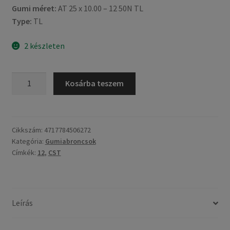
Gumi méret:
AT 25 x 10.00 – 12 50N TL
Type:
TL
2 készleten
CST
Kosárba teszem
25X10
-
12
50N
Cikkszám:
4717784506272
Kategória:
Gumiabroncsok
(270/60-
Címkék:
12
,
CST
12)
C-
9273
4PR
Leírás
mennyiség