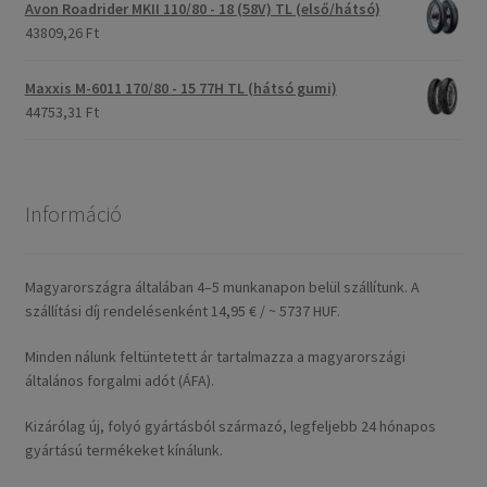
Avon Roadrider MKII 110/80 - 18 (58V) TL (első/hátsó)
43809,26 Ft
Maxxis M-6011 170/80 - 15 77H TL (hátsó gumi)
44753,31 Ft
Információ
Magyarországra általában 4–5 munkanapon belül szállítunk. A
szállítási díj rendelésenként 14,95 € / ~ 5737 HUF.
Minden nálunk feltüntetett ár tartalmazza a magyarországi
általános forgalmi adót (ÁFA).
Kizárólag új, folyó gyártásból származó, legfeljebb 24 hónapos
gyártású termékeket kínálunk.