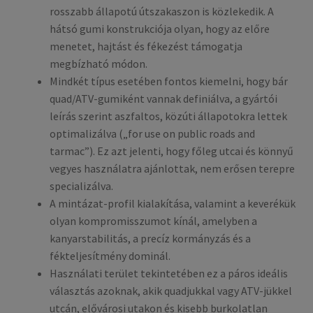
rosszabb állapotú útszakaszon is közlekedik. A
hátsó gumi konstrukciója olyan, hogy az előre
menetet, hajtást és fékezést támogatja
megbízható módon.
Mindkét típus esetében fontos kiemelni, hogy bár
quad/ATV-gumiként vannak definiálva, a gyártói
leírás szerint aszfaltos, közúti állapotokra lettek
optimalizálva („for use on public roads and
tarmac”). Ez azt jelenti, hogy főleg utcai és könnyű
vegyes használatra ajánlottak, nem erősen terepre
specializálva.
A mintázat-profil kialakítása, valamint a keverékük
olyan kompromisszumot kínál, amelyben a
kanyarstabilitás, a precíz kormányzás és a
fékteljesítmény dominál.
Használati terület tekintetében ez a páros ideális
választás azoknak, akik quadjukkal vagy ATV-jükkel
utcán, elővárosi utakon és kisebb burkolatlan