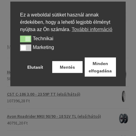
Ez a weboldal sütiket használ annak
érdekében, hogy a lehető legjobb élményt
nyújtsa az Ön számára.
További információ
Technikai
Technikai
Motorkerékpár gumiabroncsok
Marketing
Marketing
Minden
Elutasít
Mentés
elfogadása
Heidenau 5.00 - 16 76P P29 TT
58243,46 Ft
CST C-186 3.00 - 23 59P TT (első/hátsó)
107396,28 Ft
Avon Roadrider MKII 90/90 - 18 51V TL (első/hátsó)
40791,20 Ft