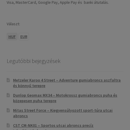
Visa, MasterCard, Google Pay, Apple Pay és banki átutalás.
Választ:
HUF
EUR
Legutóbbi bejegyzések
Metzeler Karoo 4 Street – Adventure gumiabroncs aszfaltra
és könnyű terepre
Dunlop Geomax MX34 – Motokrossz gumiabroncs puha és
közepesen puha terepre
Mitas Street Force – Kiegyensúlyozott sport-túra utcai
abroncs
CST CM-NK01 – Sportos utcai abroncs precíz