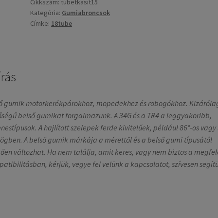
130/80-
Cikkszám:
tubetkasit15
Kategória:
Gumiabroncsok
130/90-
Címke:
18tube
140/80-
18
NHS
TR4
írás
egyenes
mennyiség
ő gumik motorkerékpárokhoz, mopedekhez és robogókhoz. Kizárólag
ségű belső gumikat forgalmazunk. A 34G és a TR4 a leggyakoribb,
nestípusok. A hajlított szelepek ferde kivitelűek, például 86°-os vagy 
zögben. A belső gumik márkája a mérettől és a belső gumi típusától
ően változhat. Ha nem találja, amit keres, vagy nem biztos a megfel
atibilitásban, kérjük, vegye fel velünk a kapcsolatot, szívesen segít