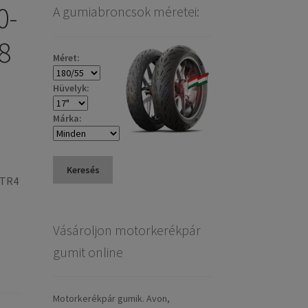
0-
A gumiabroncsok méretei:
8
Méret:
Hüvelyk:
Márka:
Keresés
 TR4
Vásároljon motorkerékpár
gumit online
Motorkerékpár gumik. Avon,