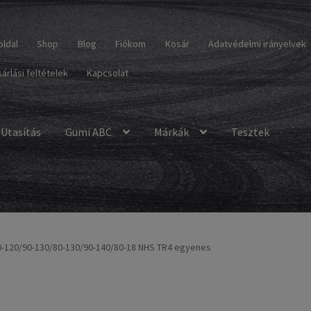
oldal
Shop
Blog
Fiókom
Kosár
Adatvédelmi irányelvek
árlási feltételek
Kapcsolat
Utasítás
Gumi ABC
Márkák
Tesztek
0-120/90-130/80-130/90-140/80-18 NHS TR4 egyenes