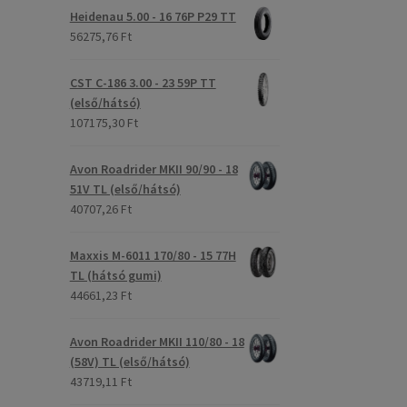
Heidenau 5.00 - 16 76P P29 TT
56275,76 Ft
CST C-186 3.00 - 23 59P TT
(első/hátsó)
107175,30 Ft
Avon Roadrider MKII 90/90 - 18
51V TL (első/hátsó)
40707,26 Ft
Maxxis M-6011 170/80 - 15 77H
TL (hátsó gumi)
44661,23 Ft
Avon Roadrider MKII 110/80 - 18
(58V) TL (első/hátsó)
43719,11 Ft