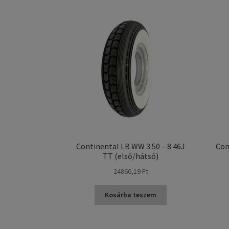
Continental LB WW 3.50 – 8 46J
Con
TT (első/hátsó)
24866,19 Ft
Kosárba teszem