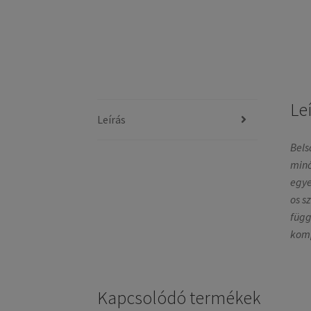
Le
Leírás
Bels
minő
egye
os s
függ
komp
Kapcsolódó termékek