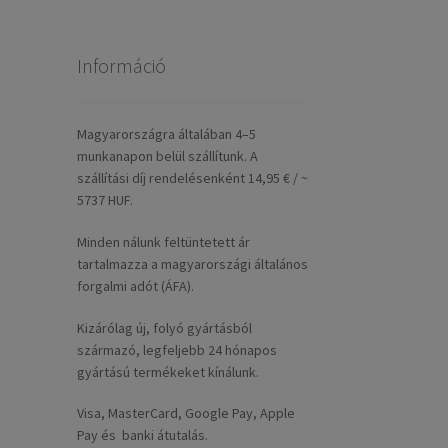
Információ
Magyarországra általában 4–5
munkanapon belül szállítunk. A
szállítási díj rendelésenként 14,95 € / ~
5737 HUF.
Minden nálunk feltüntetett ár
tartalmazza a magyarországi általános
forgalmi adót (ÁFA).
Kizárólag új, folyó gyártásból
származó, legfeljebb 24 hónapos
gyártású termékeket kínálunk.
Visa, MasterCard, Google Pay, Apple
Pay és banki átutalás.