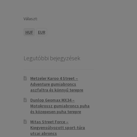
Választ:
HUF
EUR
Legutóbbi bejegyzések
Metzeler Karoo 4 Street –
Adventure gumiabroncs
aszfaltra és könnyű terepre
Dunlop Geomax MX34 –
Motokrossz gumiabroncs puha
és közepesen puha terepre
Mitas Street Force –
Kiegyensúlyozott sport-túra
utcai abroncs