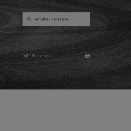
Keresés
Keresés
a
következőre:
0,00 Ft
0 termék