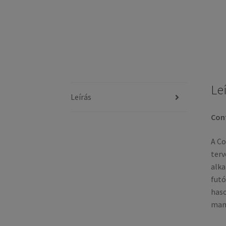
Le
Leírás
Cont
A Co
terv
alka
futó
haso
manő