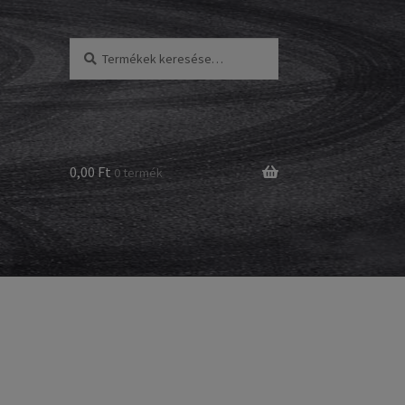
Keresés
Keresés
a
következőre:
0,00 Ft
0 termék