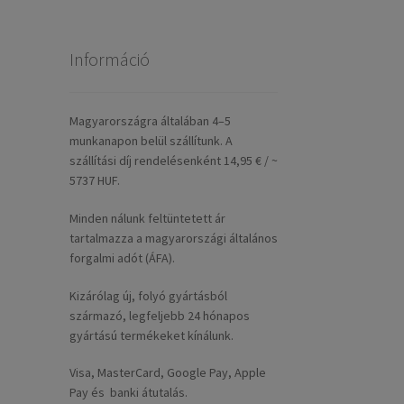
Információ
Magyarországra általában 4–5
munkanapon belül szállítunk. A
szállítási díj rendelésenként 14,95 € / ~
5737 HUF.
Minden nálunk feltüntetett ár
tartalmazza a magyarországi általános
forgalmi adót (ÁFA).
Kizárólag új, folyó gyártásból
származó, legfeljebb 24 hónapos
gyártású termékeket kínálunk.
Visa, MasterCard, Google Pay, Apple
Pay és banki átutalás.