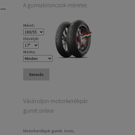
 –
A gumiabroncsok méretei:
Méret:
Hüvelyk:
Márka:
Keresés
Vásároljon motorkerékpár
gumit online
Motorkerékpár gumik. Avon,