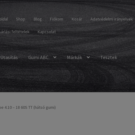
oldal
Shop
Blog
Fiókom
Kosár
Adatvédelmi irányelvek
árlási feltételek
Kapcsolat
Utasítás
Gumi ABC
Márkák
Tesztek
e 4.10 – 18 60S TT (hátsó gumi)