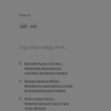
Választ:
HUF
EUR
Legutóbbi bejegyzések
Metzeler Karoo 4 Street –
Adventure gumiabroncs
aszfaltra és könnyű terepre
Dunlop Geomax MX34 –
Motokrossz gumiabroncs puha
és közepesen puha terepre
Mitas Street Force –
Kiegyensúlyozott sport-túra
utcai abroncs