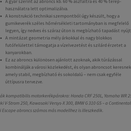
A gyár szerint az abroncs kb. 60 % aszfaltra és 40 % terep-
használatra lett optimalizálva.
A konstrukció technikai szempontból úgy készült, hogy a
gumikeverék széles hőmérsékleti tartományban is megfelelő
legyen, így nedves és száraz úton is megbízható tapadást nyújt
A mintázat geometria mély árkokkal és nagy blokkos
futófelülettel támogatja a vízelvezetést és szilárd érzetet a
kanyarokban.
Ez az abroncs különösen ajánlott azoknak, akik túrázással
kombinálják a városi közlekedést, és olyan abroncsot keresnek
amely stabil, megbízható és sokoldalú – nem csak egyféle
úttípusra tervezve.
ák kompatibilis motorkerékpárokra: Honda CRF 250L, Yamaha WR 2
ki V-Strom 250, Kawasaki Versys-X 300, BMW G 310 GS – a Continental
i Escape abroncs számos más modellhez is illeszkedik.