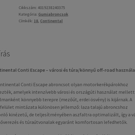
18
Cikkszám:
4019238240375
Kategória:
Gumiabroncsok
60S
Címkék:
18
,
Continental
TT
(hátsó
gumi)
mennyiség
írás
inental Conti Escape – városi és túra/könnyű off-road használa
ntinental Conti Escape abroncsot olyan motorkerékpárokhoz
ezték, amelyek intenzívebb városi és országúti használat mellett
lmanként könnyebb terepre (mezőút, erdei ösvény) is kijárnak. A
felület mintázata különösen jellemző: laza talajú abroncshoz
nló kinézetű, de teljesítményében aszfaltra optimalizált, így a v
verezés és túraútvonalak egyaránt komfortosan lefedhetők.