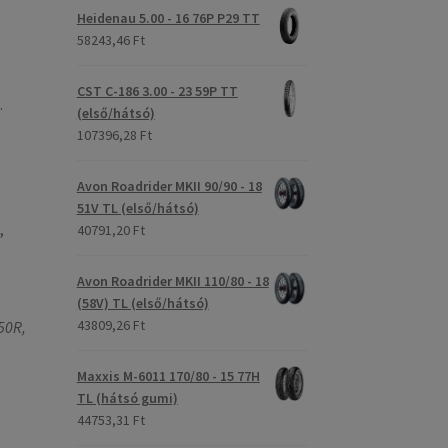
Heidenau 5.00 - 16 76P P29 TT
58243,46 Ft
CST C-186 3.00 - 23 59P TT
.
(első/hátsó)
107396,28 Ft
Avon Roadrider MKII 90/90 - 18
51V TL (első/hátsó)
,
40791,20 Ft
Avon Roadrider MKII 110/80 - 18
(58V) TL (első/hátsó)
43809,26 Ft
50R,
Maxxis M-6011 170/80 - 15 77H
TL (hátsó gumi)
44753,31 Ft