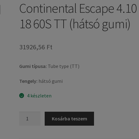
Continental Escape 4.10
18 60S TT (hátsó gumi)
31926,56 Ft
Gumi típusa:
Tube type (TT)
Tengely:
hátsó gumi
4 készleten
Continental
Kosárba teszem
Escape
4.10
-