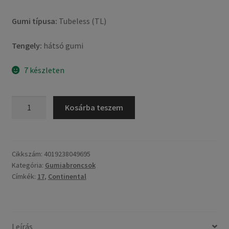
Gumi típusa:
Tubeless (TL)
Tengely:
hátsó gumi
7 készleten
Continental
Kosárba teszem
RoadAttack
4
GT
190/55
Cikkszám:
4019238049695
Kategória:
Gumiabroncsok
ZR
Címkék:
17
,
Continental
17
(75W)
TL
(hátsó
Leírás