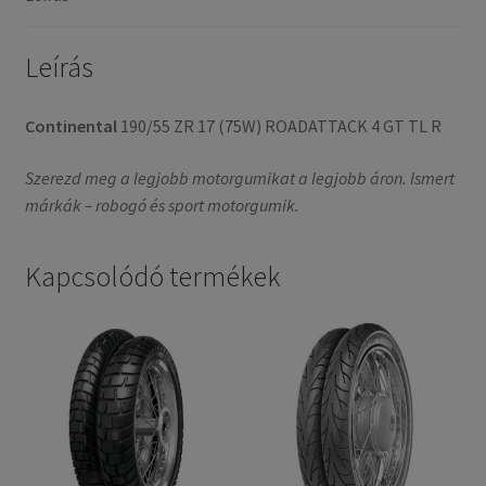
gumi)
mennyiség
Leírás
Continental
190/55 ZR 17 (75W) ROADATTACK 4 GT TL R
Szerezd meg a legjobb motorgumikat a legjobb áron. Ismert
márkák – robogó és sport motorgumik.
Kapcsolódó termékek