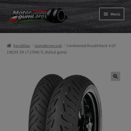
Ugrás
Kilépés
Menü
a
a
navigációhoz
tartalomba
Expand
Gumik
child
Kezdőlap
Gumiabroncsok
Continental RoadAttack 4 GT
menu
Expand
Belső gumi és szalag
190/55 ZR 17 (75W) TL (hátsó gumi)
child
menu
Utasítás
Expand
Gumi ABC
child
menu
Expand
Márkák
child
menu
Tesztek
Kapcs.