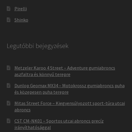
Pirelli
Shinko
Legutóbbi bejegyzések
Metzeler Karoo 4 Street – Adventure gumiabroncs
aszfaltra és könnyű terepre
Dunlop Geomax MX34 – Motokrossz gumiabroncs puha
és közepesen puha terepre
Mitas Street Force – Kiegyensúlyozott sport-túra utcai
abroncs
CST CM-NK01 – Sportos utcai abroncs precíz
irányíthatósággal