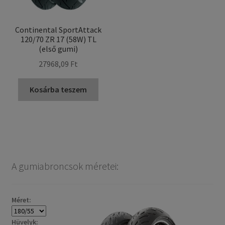
Continental SportAttack
120/70 ZR 17 (58W) TL
(első gumi)
27968,09 Ft
Kosárba teszem
A gumiabroncsok méretei:
Méret:
Hüvelyk: