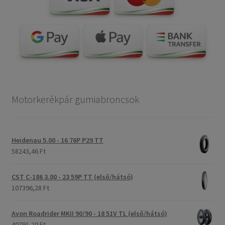
Motorkerékpár gumiabroncsok
Heidenau 5.00 - 16 76P P29 TT
58243,46 Ft
CST C-186 3.00 - 23 59P TT (első/hátsó)
107396,28 Ft
Avon Roadrider MKII 90/90 - 18 51V TL (első/hátsó)
40791,20 Ft