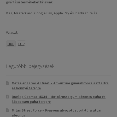
gyártású termékeket kínálunk.
Visa, MasterCard, Google Pay, Apple Pay és banki átutalás.
Választ:
HUF
EUR
Legutóbbi bejegyzések
Metzeler Karoo 4 Street – Adventure gumiabroncs aszfaltra
és könnyű terepre
Dunlop Geomax MX34 – Motokrossz gumiabroncs puha és
közepesen puha terepre
Mitas Street Force – Kiegyensúlyozott sport-túra utcai
abroncs