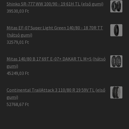
Shinko SR-777 WW 100/90 - 19 61H TL (első gumi)
39530,03 Ft
Mitas EF-07 Super Light Green 140/80 - 18 70R TT
(hátsó gumi)
32579,01 Ft
Mitas 140/80 B 17 69T E-07+ DAKAR TL M+S (hátsó
gumi)
45249,03 Ft
Continental TrailAttack 3 110/80 R 19 59V TL (első
gumi)
52768,67 Ft