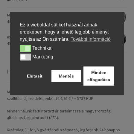
Maxxis M-6011 170/80 - 15 77H TL (hátsó gumi)
44753,31 Ft
Ez a weboldal sütiket használ annak
érdekében, hogy a lehető legjobb élményt
Avon Roadrider MKII 110/80 - 18 (58V) TL (első/hátsó)
nyújtsa az Ön számára.
További információ
43809,26 Ft
Technikai
Technikai
Marketing
Marketing
Információ
Minden
Elutasít
Mentés
elfogadása
Magyarországra általában 4–5 munkanapon belül szállítunk. A
szállítási díj rendelésenként 14,95 € / ~ 5737 HUF.
Minden nálunk feltüntetett ár tartalmazza a magyarországi
általános forgalmi adót (ÁFA).
Kizárólag új, folyó gyártásból származó, legfeljebb 24 hónapos