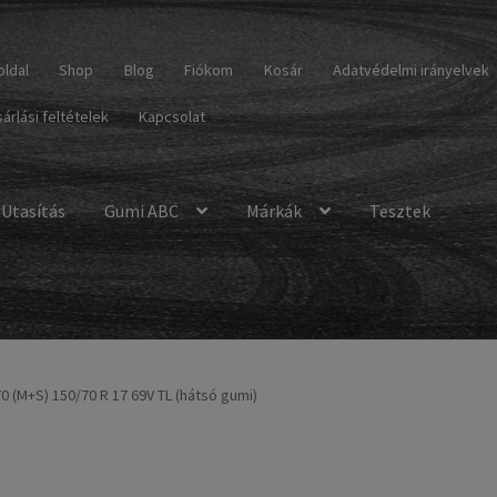
oldal
Shop
Blog
Fiókom
Kosár
Adatvédelmi irányelvek
árlási feltételek
Kapcsolat
Utasítás
Gumi ABC
Márkák
Tesztek
0 (M+S) 150/70 R 17 69V TL (hátsó gumi)