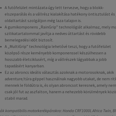
A futófelület mintázata úgy lett tervezve, hogy a blokk‐
elszeparálás és a vállrész kialakítása hatékony öntisztulást és 
oldaltartást szolgáljon még laza talajon is.
A gumikomponens „RainGrip” technológiát alkalmaz, mely m
szilikatartalommal javítja a nedves úttartást és rövidebb
bemelegedési időt biztosít.
A „MultiGrip” technológia lehetővé teszi, hogy a futófelület
középső része keményebb komponenssel készülhessen a
hosszabb életciklusért, míg a vállrészek lágyabbak a jobb
tapadásért kanyarban.
Ez az abroncs ideális választás azoknak a motorosoknak, akik
adventure/túra géppel használnak nagyobb utakat, de nem rit
mennek le földútra is, és olyan abroncsot keresnek, amely ne
csak jól fut az aszfalton, hanem a nehezebb körülmények közö
stabil marad.
ák kompatibilis motorkerékpárokra: Honda CRF1000L Africa Twin, 