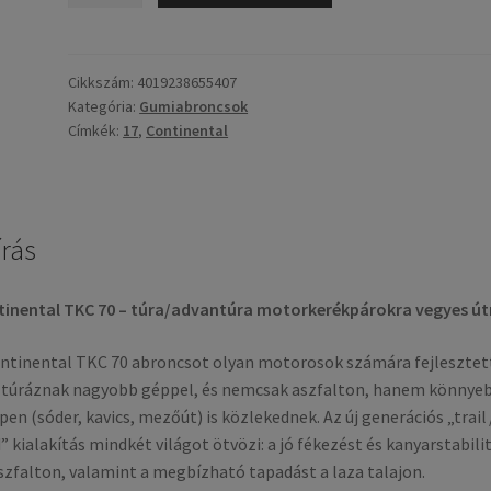
70
(M+S)
150/70
Cikkszám:
4019238655407
Kategória:
Gumiabroncsok
R
Címkék:
17
,
Continental
17
69V
TL
(hátsó
írás
gumi)
mennyiség
inental TKC 70 – túra/advantúra motorkerékpárokra vegyes út
ntinental TKC 70 abroncsot olyan motorosok számára fejlesztet
 túráznak nagyobb géppel, és nemcsak aszfalton, hanem könnye
pen (sóder, kavics, mezőút) is közlekednek. Az új generációs „trail /
” kialakítás mindkét világot ötvözi: a jó fékezést és kanyarstabili
szfalton, valamint a megbízható tapadást a laza talajon.