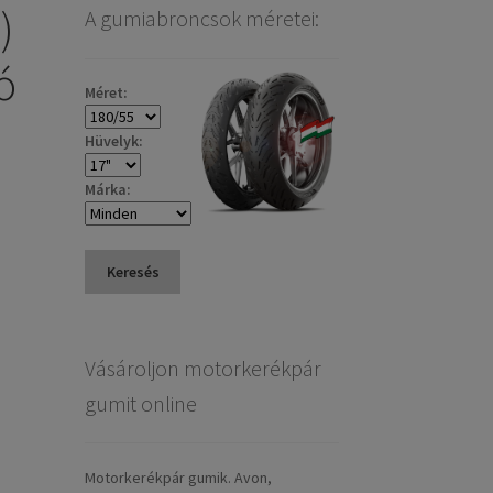
)
A gumiabroncsok méretei:
ó
Méret:
Hüvelyk:
Márka:
Keresés
Vásároljon motorkerékpár
gumit online
Motorkerékpár gumik. Avon,