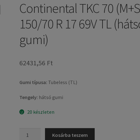
Continental TKC 70 (M+S
150/70 R 17 69V TL (háts
gumi)
62431,56 Ft
Gumi típusa:
Tubeless (TL)
Tengely:
hátsó gumi
20 készleten
Continental
Kosárba teszem
TKC