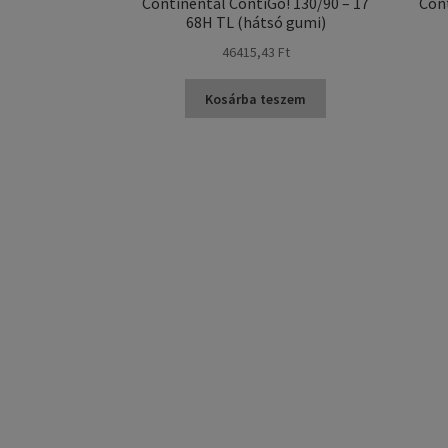
Continental ContiGo! 130/90 – 17
Cont
68H TL (hátsó gumi)
46415,43 Ft
Kosárba teszem