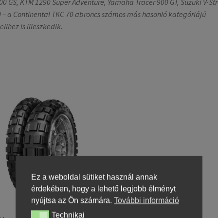
00 GS, KTM 1290 Super Adventure, Yamaha Tracer 900 GT, Suzuki V-St
 – a Continental TKC 70 abroncs számos más hasonló kategóriájú
llhez is illeszkedik.
Ez a weboldal sütiket használ annak
érdekében, hogy a lehető legjobb élményt
nyújtsa az Ön számára.
További információ
Technikai
Technikai