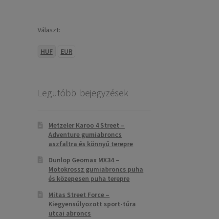
Választ:
HUF
EUR
Legutóbbi bejegyzések
Metzeler Karoo 4 Street –
Adventure gumiabroncs
aszfaltra és könnyű terepre
Dunlop Geomax MX34 –
Motokrossz gumiabroncs puha
és közepesen puha terepre
Mitas Street Force –
Kiegyensúlyozott sport-túra
utcai abroncs