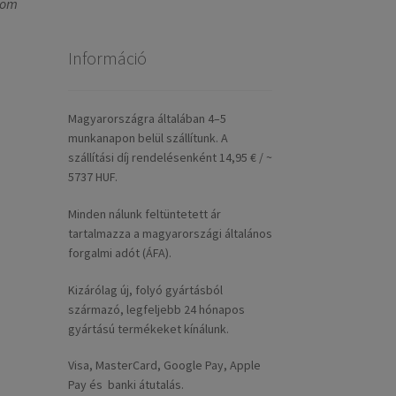
rom
Információ
Magyarországra általában 4–5
munkanapon belül szállítunk. A
szállítási díj rendelésenként 14,95 € / ~
5737 HUF.
Minden nálunk feltüntetett ár
tartalmazza a magyarországi általános
forgalmi adót (ÁFA).
Kizárólag új, folyó gyártásból
származó, legfeljebb 24 hónapos
gyártású termékeket kínálunk.
Visa, MasterCard, Google Pay, Apple
Pay és banki átutalás.