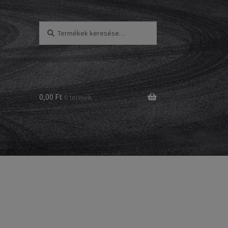
Keresés
Keresés
a
következőre:
0,00 Ft
0 termék