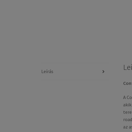
Le
Leírás
Cont
A Co
akik
tere
road
az a