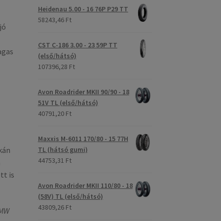
Heidenau 5.00 - 16 76P P29 TT
58243,46 Ft
jó
CST C-186 3.00 - 23 59P TT
agas
(első/hátsó)
107396,28 Ft
Avon Roadrider MKII 90/90 - 18
51V TL (első/hátsó)
40791,20 Ft
Maxxis M-6011 170/80 - 15 77H
kán
TL (hátsó gumi)
44753,31 Ft
m
tt is
Avon Roadrider MKII 110/80 - 18
(58V) TL (első/hátsó)
43809,26 Ft
BMW