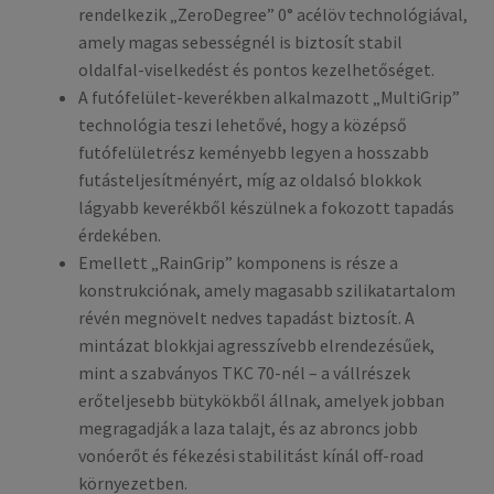
rendelkezik „ZeroDegree” 0° acélöv technológiával,
amely magas sebességnél is biztosít stabil
oldalfal-viselkedést és pontos kezelhetőséget.
A futófelület-keverékben alkalmazott „MultiGrip”
technológia teszi lehetővé, hogy a középső
futófelületrész keményebb legyen a hosszabb
futásteljesítményért, míg az oldalsó blokkok
lágyabb keverékből készülnek a fokozott tapadás
érdekében.
Emellett „RainGrip” komponens is része a
konstrukciónak, amely magasabb szilika­tartalom
révén megnövelt nedves tapadást biztosít. A
mintázat blokkjai agresszívebb elrendezésűek,
mint a szabványos TKC 70-nél – a vállrészek
erőteljesebb bütykökből állnak, amelyek jobban
megragadják a laza talajt, és az abroncs jobb
vonóerőt és fékezési stabilitást kínál off-road
környezetben.