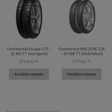
Continental Escape 2.75 –
Continental KKS 10 Rf. 2.25
21 45S TT (első gumi)
– 19 41B TT (első/hátsó)
27210,31 Ft
17774,51 Ft
Kosárba teszem
Kosárba teszem
A gumiabroncsok méretei: