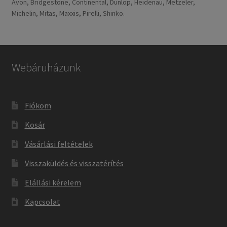
Avon, Bridgestone, Continental, Dunlop, Heidenau, Metzeler,
Michelin, Mitas, Maxxis, Pirelli, Shinko.
Webáruházunk
Fiókom
Kosár
Vásárlási feltételek
Visszaküldés és visszatérítés
Elállási kérelem
Kapcsolat