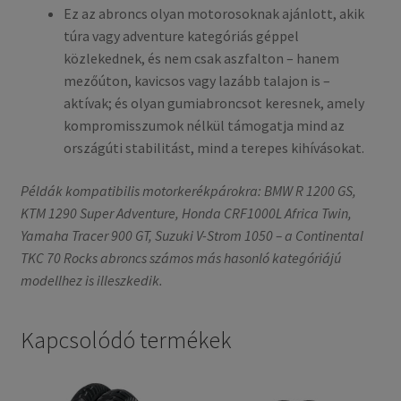
Ez az abroncs olyan motorosoknak ajánlott, akik
túra vagy adventure kategóriás géppel
közlekednek, és nem csak aszfalton – hanem
mezőúton, kavicsos vagy lazább talajon is –
aktívak; és olyan gumiabroncsot keresnek, amely
kompromisszumok nélkül támogatja mind az
országúti stabilitást, mind a terepes kihívásokat.
Példák kompatibilis motorkerékpárokra: BMW R 1200 GS,
KTM 1290 Super Adventure, Honda CRF1000L Africa Twin,
Yamaha Tracer 900 GT, Suzuki V-Strom 1050 – a Continental
TKC 70 Rocks abroncs számos más hasonló kategóriájú
modellhez is illeszkedik.
Kapcsolódó termékek