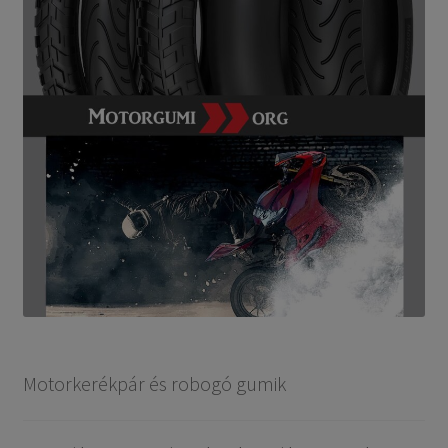
Motorkerékpár és robogó gumik