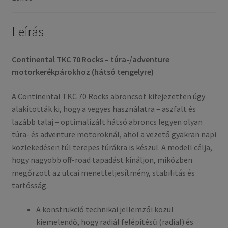
(hátsó
gumi)
mennyiség
Leírás
Continental TKC 70 Rocks – túra-/adventure
motorkerékpárokhoz (hátsó tengelyre)
A Continental TKC 70 Rocks abroncsot kifejezetten úgy
alakították ki, hogy a vegyes használatra – aszfalt és
lazább talaj – optimalizált hátsó abroncs legyen olyan
túra- és adventure motoroknál, ahol a vezető gyakran napi
közlekedésen túl terepes túrákra is készül. A modell célja,
hogy nagyobb off-road tapadást kínáljon, miközben
megőrzött az utcai menetteljesítmény, stabilitás és
tartósság.
A konstrukció technikai jellemzői közül
kiemelendő, hogy radiál felépítésű (radial) és