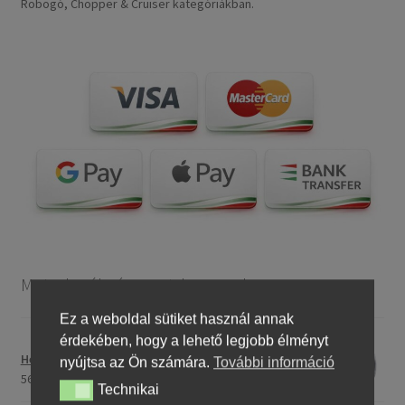
Robogó, Chopper & Cruiser kategóriákban.
Motorkerékpár gumiabroncsok
Ez a weboldal sütiket használ annak
érdekében, hogy a lehető legjobb élményt
Heidenau 5.00 - 16 76P P29 TT
nyújtsa az Ön számára.
További információ
56017,40 Ft
Technikai
Technikai