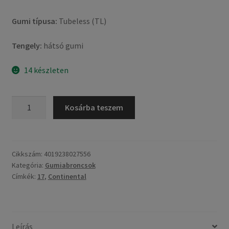
Gumi típusa:
Tubeless (TL)
Tengely:
hátsó gumi
14 készleten
Continental
Kosárba teszem
TKC
70
Rocks
(M+S)
Cikkszám:
4019238027556
Kategória:
Gumiabroncsok
150/70
Címkék:
17
,
Continental
R
17
69S
TL
Leírás