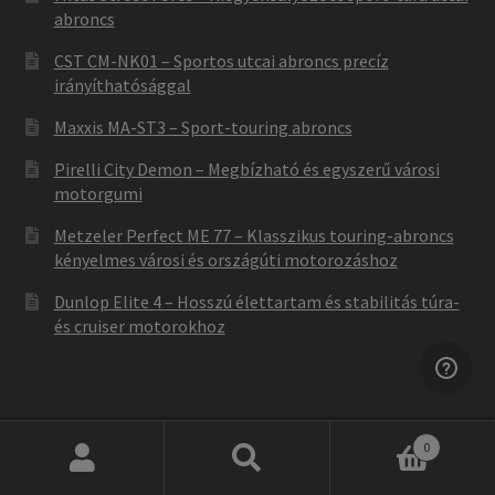
abroncs
CST CM-NK01 – Sportos utcai abroncs precíz
irányíthatósággal
Maxxis MA-ST3 – Sport-touring abroncs
Pirelli City Demon – Megbízható és egyszerű városi
motorgumi
Metzeler Perfect ME 77 – Klasszikus touring-abroncs
kényelmes városi és országúti motorozáshoz
Dunlop Elite 4 – Hosszú élettartam és stabilitás túra-
és cruiser motorokhoz
0
Keresés
Keresés
Not found