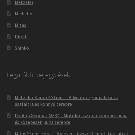
Metzeler
Michelin
Mitas
Pirelli
Shinko
Legutóbbi bejegyzések
Metzeler Karoo 4 Street – Adventure gumiabroncs
aszfaltra és könnyű terepre
Dunlop Geomax MX34 – Motokrossz gumiabroncs puha
és közepesen puha terepre
Mitas Street Force – Kiegyensúlyozott sport-túra utcai