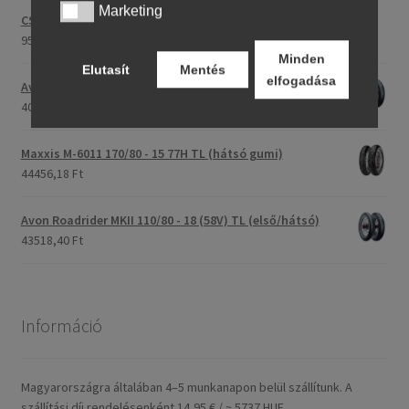
Marketing
Marketing
CST C-186 3.00 - 23 59P TT (első/hátsó)
95187,21 Ft
Minden
Elutasít
Mentés
elfogadása
Avon Roadrider MKII 90/90 - 18 51V TL (első/hátsó)
40520,37 Ft
Maxxis M-6011 170/80 - 15 77H TL (hátsó gumi)
44456,18 Ft
Avon Roadrider MKII 110/80 - 18 (58V) TL (első/hátsó)
43518,40 Ft
Információ
Magyarországra általában 4–5 munkanapon belül szállítunk. A
szállítási díj rendelésenként 14,95 € / ~ 5737 HUF.