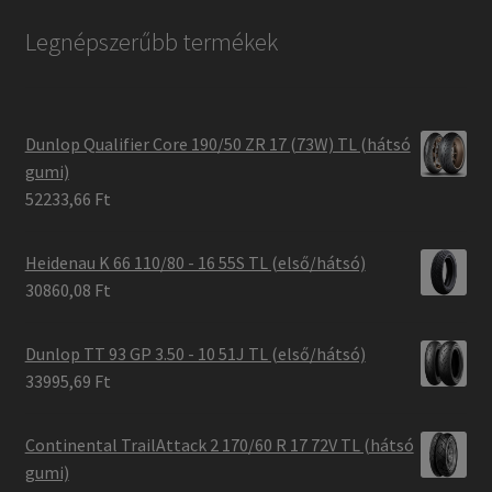
Legnépszerűbb termékek
Dunlop Qualifier Core 190/50 ZR 17 (73W) TL (hátsó
gumi)
52233,66 Ft
Heidenau K 66 110/80 - 16 55S TL (első/hátsó)
30860,08 Ft
Dunlop TT 93 GP 3.50 - 10 51J TL (első/hátsó)
33995,69 Ft
Continental TrailAttack 2 170/60 R 17 72V TL (hátsó
gumi)