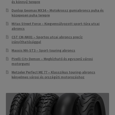
és könnyű terepre
Dunlop Geomax MX34 – Motokrossz gumiabroncs puha és
közepesen puha terepre
Mitas Street Force – Kiegyensúlyozott sport-túra utcai
abroncs
CST CM-NK01 – Sportos utcai abroncs precíz
irányíthatósággal
Maxxis MA-ST3 – Sport-touring abroncs
Pirelli City Demon – Megbízható és egyszerű városi
motorgumi
Metzeler Perfect ME 77 – Klasszikus touring-abroncs
kényelmes városi és országúti motorozáshoz