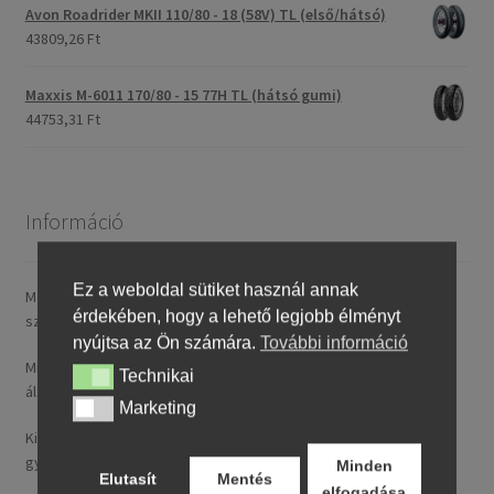
Avon Roadrider MKII 110/80 - 18 (58V) TL (első/hátsó)
43809,26 Ft
Maxxis M-6011 170/80 - 15 77H TL (hátsó gumi)
44753,31 Ft
Információ
Ez a weboldal sütiket használ annak
Magyarországra általában 4–5 munkanapon belül szállítunk. A
érdekében, hogy a lehető legjobb élményt
szállítási díj rendelésenként 14,95 € / ~ 5737 HUF.
nyújtsa az Ön számára.
További információ
Minden nálunk feltüntetett ár tartalmazza a magyarországi
Technikai
Technikai
általános forgalmi adót (ÁFA).
Marketing
Marketing
Kizárólag új, folyó gyártásból származó, legfeljebb 24 hónapos
gyártású termékeket kínálunk.
Minden
Elutasít
Mentés
elfogadása