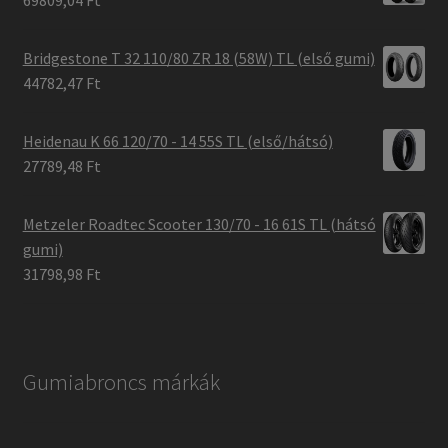
69809,04 Ft
Bridgestone T 32 110/80 ZR 18 (58W) TL (első gumi)
44782,47 Ft
Heidenau K 66 120/70 - 14 55S TL (első/hátsó)
27789,48 Ft
Metzeler Roadtec Scooter 130/70 - 16 61S TL (hátsó
gumi)
31798,98 Ft
Gumiabroncs márkák