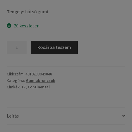
Tengely:
hátsó gumi
20 készleten
Continental
Kosárba teszem
Road
140/70
-
17
Cikkszám:
4019238049848
Kategória:
Gumiabroncsok
66S
Címkék:
17
,
Continental
TL
(hátsó
gumi)
mennyiség
Leírás