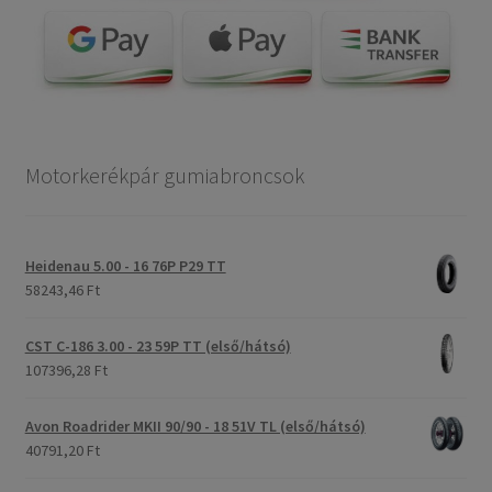
Motorkerékpár gumiabroncsok
Heidenau 5.00 - 16 76P P29 TT
58243,46 Ft
CST C-186 3.00 - 23 59P TT (első/hátsó)
107396,28 Ft
Avon Roadrider MKII 90/90 - 18 51V TL (első/hátsó)
40791,20 Ft