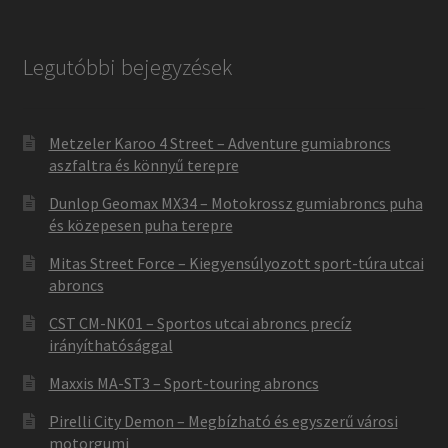
Legutóbbi bejegyzések
Metzeler Karoo 4 Street – Adventure gumiabroncs
aszfaltra és könnyű terepre
Dunlop Geomax MX34 – Motokrossz gumiabroncs puha
és közepesen puha terepre
Mitas Street Force – Kiegyensúlyozott sport-túra utcai
abroncs
CST CM-NK01 – Sportos utcai abroncs precíz
irányíthatósággal
Maxxis MA-ST3 – Sport-touring abroncs
Pirelli City Demon – Megbízható és egyszerű városi
motorgumi