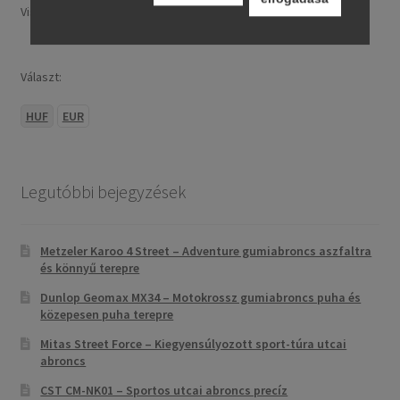
Visa, MasterCard, Google Pay, Apple Pay és banki átutalás.
Választ:
HUF
EUR
Legutóbbi bejegyzések
Metzeler Karoo 4 Street – Adventure gumiabroncs aszfaltra
és könnyű terepre
Dunlop Geomax MX34 – Motokrossz gumiabroncs puha és
közepesen puha terepre
Mitas Street Force – Kiegyensúlyozott sport-túra utcai
abroncs
CST CM-NK01 – Sportos utcai abroncs precíz