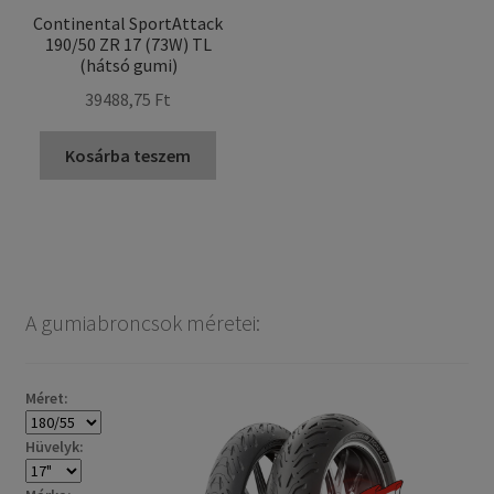
Continental SportAttack
190/50 ZR 17 (73W) TL
(hátsó gumi)
39488,75 Ft
Kosárba teszem
A gumiabroncsok méretei:
Méret:
Hüvelyk: