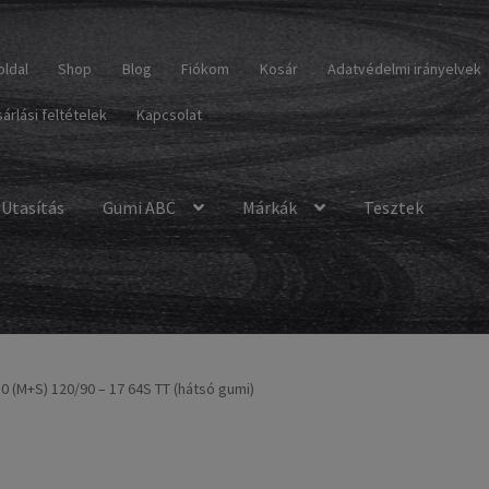
oldal
Shop
Blog
Fiókom
Kosár
Adatvédelmi irányelvek
árlási feltételek
Kapcsolat
Utasítás
Gumi ABC
Márkák
Tesztek
0 (M+S) 120/90 – 17 64S TT (hátsó gumi)