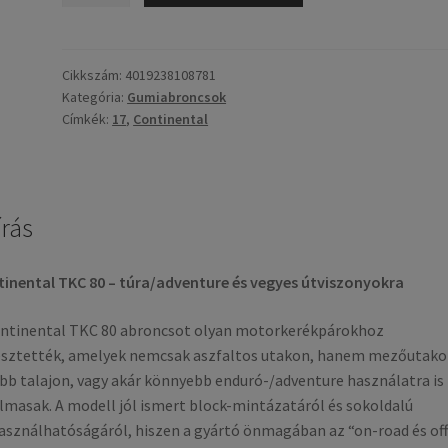
80
(M+S)
120/90
Cikkszám:
4019238108781
Kategória:
Gumiabroncsok
-
Címkék:
17
,
Continental
17
64S
TT
(hátsó
írás
gumi)
mennyiség
inental TKC 80 – túra/adventure és vegyes útviszonyokra
ntinental TKC 80 abroncsot olyan motorkerékpárokhoz
esztették, amelyek nemcsak aszfaltos utakon, hanem mezőutako
bb talajon, vagy akár könnyebb enduró-/adventure használatra is
lmasak. A modell jól ismert block-mintázatáról és sokoldalú
asználhatóságáról, hiszen a gyártó önmagában az “on-road és off