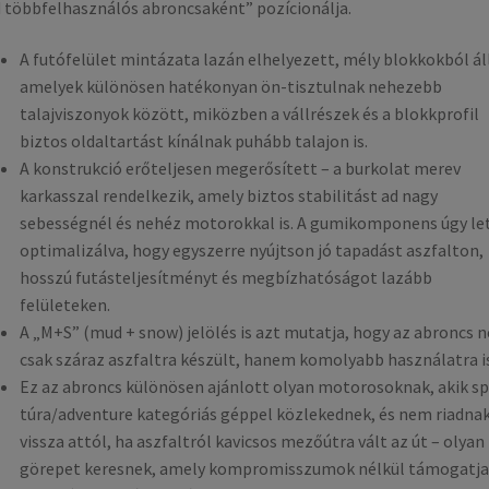
 többfelhasználós abroncsaként” pozícionálja.
A futófelület mintázata lazán elhelyezett, mély blokkokból áll
amelyek különösen hatékonyan ön-tisztulnak nehezebb
talajviszonyok között, miközben a vállrészek és a blokkprofil
biztos oldaltartást kínálnak puhább talajon is.
A konstrukció erőteljesen megerősített – a burkolat merev
karkasszal rendelkezik, amely biztos stabilitást ad nagy
sebességnél és nehéz motorokkal is. A gumikomponens úgy le
optimalizálva, hogy egyszerre nyújtson jó tapadást aszfalton,
hosszú futásteljesítményt és megbízhatóságot lazább
felületeken.
A „M+S” (mud + snow) jelölés is azt mutatja, hogy az abroncs 
csak száraz aszfaltra készült, hanem komolyabb használatra is
Ez az abroncs különösen ajánlott olyan motorosoknak, akik sp
túra/adventure kategóriás géppel közlekednek, és nem riadna
vissza attól, ha aszfaltról kavicsos mezőútra vált az út – olyan
görepet keresnek, amely kompromisszumok nélkül támogatja