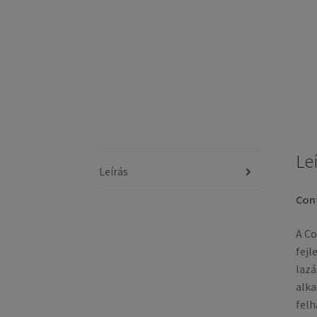
Le
Leírás
Cont
A Co
fejl
lazá
alka
felh