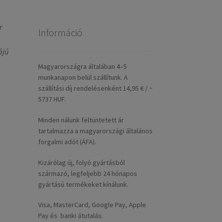
r
Információ
ájú
Magyarországra általában 4–5
munkanapon belül szállítunk. A
szállítási díj rendelésenként 14,95 € / ~
5737 HUF.
Minden nálunk feltüntetett ár
tartalmazza a magyarországi általános
forgalmi adót (ÁFA).
Kizárólag új, folyó gyártásból
származó, legfeljebb 24 hónapos
gyártású termékeket kínálunk.
Visa, MasterCard, Google Pay, Apple
Pay és banki átutalás.