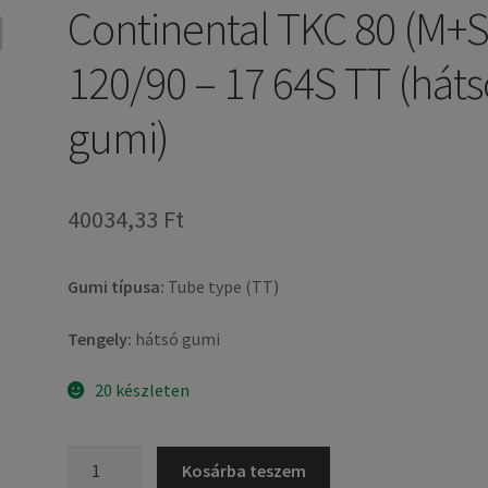
Continental TKC 80 (M+S
120/90 – 17 64S TT (hát
gumi)
40034,33 Ft
Gumi típusa:
Tube type (TT)
Tengely:
hátsó gumi
20 készleten
Continental
Kosárba teszem
TKC