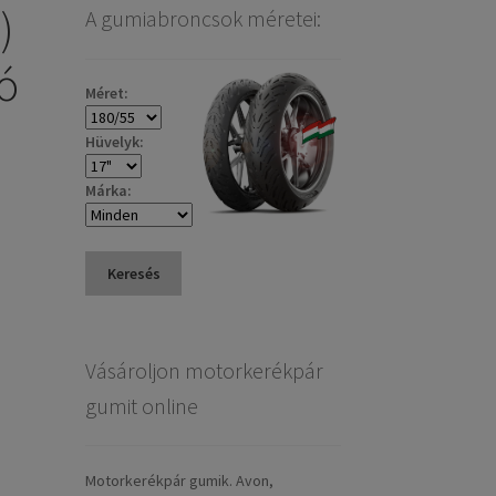
)
A gumiabroncsok méretei:
só
Méret:
Hüvelyk:
Márka:
Keresés
Vásároljon motorkerékpár
gumit online
Motorkerékpár gumik. Avon,