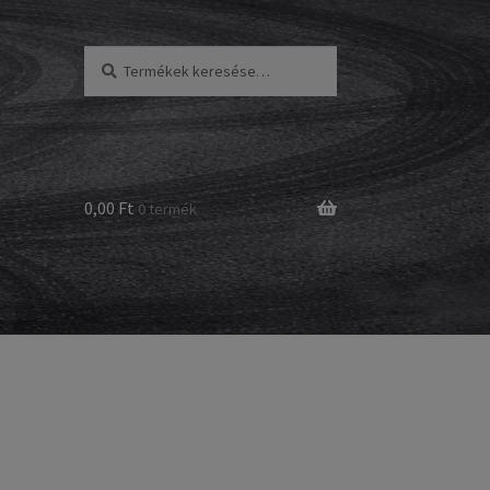
Keresés
Keresés
a
következőre:
0,00 Ft
0 termék