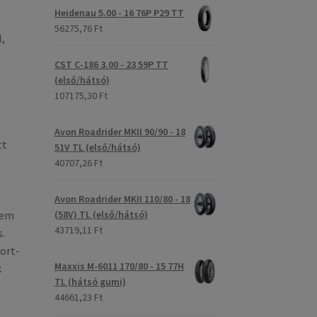
Heidenau 5.00 - 16 76P P29 TT
56275,76 Ft
,
CST C-186 3.00 - 23 59P TT
(első/hátsó)
107175,30 Ft
Avon Roadrider MKII 90/90 - 18
tt
51V TL (első/hátsó)
40707,26 Ft
Avon Roadrider MKII 110/80 - 18
nem
(58V) TL (első/hátsó)
43719,11 Ft
.
ort-
Maxxis M-6011 170/80 - 15 77H
k
TL (hátsó gumi)
44661,23 Ft