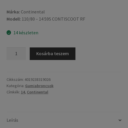
Márka:
Continental
Modell:
110/80 – 14 59S CONTISCOOT RF
14 készleten
Continental
Kosárba teszem
110/80
-
14
59S
Cikkszám:
4019238319026
Kategória:
Gumiabroncsok
CONTISCOOT
Címkék:
14
,
Continental
RF
TL
(első/hátsó)
mennyiség
Leírás