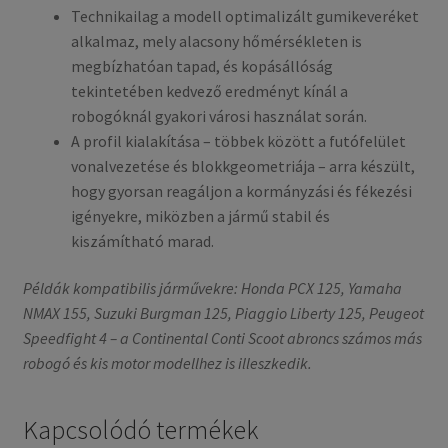
Technikailag a modell optimalizált gumikeveréket
alkalmaz, mely alacsony hőmérsékleten is
megbízhatóan tapad, és kopásállóság
tekintetében kedvező eredményt kínál a
robogóknál gyakori városi használat során.
A profil kialakítása – többek között a futófelület
vonalvezetése és blokkgeometriája – arra készült,
hogy gyorsan reagáljon a kormányzási és fékezési
igényekre, miközben a jármű stabil és
kiszámítható marad.
Példák kompatibilis járművekre: Honda PCX 125, Yamaha
NMAX 155, Suzuki Burgman 125, Piaggio Liberty 125, Peugeot
Speedfight 4 – a Continental Conti Scoot abroncs számos más
robogó és kis motor modellhez is illeszkedik.
Kapcsolódó termékek