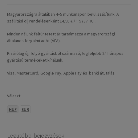
Magyarországra általában 4–5 munkanapon belül szállítunk. A
szállítási díj rendelésenként 14,95 € / ~ 5737 HUF.
Minden nálunk feltüntetett ár tartalmazza a magyarországi
általános forgalmi adót (ÁFA).
Kizárólag új, folyó gyártásból származó, legfeljebb 24 hónapos
gyártású termékeket kínálunk.
Visa, MasterCard, Google Pay, Apple Pay és banki átutalás.
Választ:
HUF
EUR
Legutóbbi bejegyzések