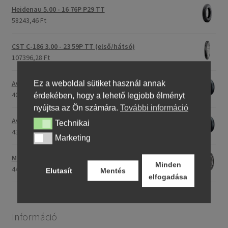
Heidenau 5.00 - 16 76P P29 TT
58243,46 Ft
CST C-186 3.00 - 23 59P TT (első/hátsó)
107396,28 Ft
Ez a weboldal sütiket használ annak
Avon Roadrider MKII 90/90 - 18 51V TL (első/hátsó)
40791,20 Ft
érdekében, hogy a lehető legjobb élményt
nyújtsa az Ön számára.
További információ
Avon Roadrider MKII 110/80 - 18 (58V) TL (első/hátsó)
Technikai
Technikai
43809,26 Ft
Marketing
Marketing
Maxxis M-6011 170/80 - 15 77H TL (hátsó gumi)
Minden
44753,31 Ft
Elutasít
Mentés
elfogadása
Információ