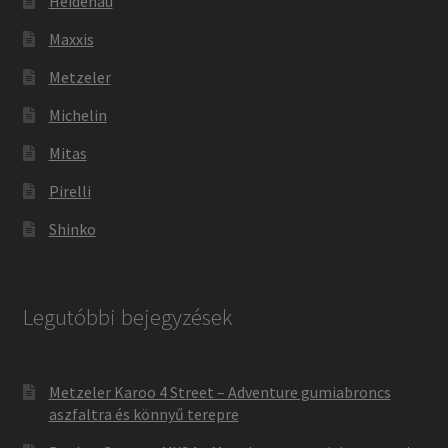
Heidenau
Maxxis
Metzeler
Michelin
Mitas
Pirelli
Shinko
Legutóbbi bejegyzések
Metzeler Karoo 4 Street – Adventure gumiabroncs
aszfaltra és könnyű terepre