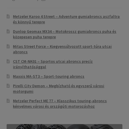
Metzeler Karoo 4 Street – Adventure gumiabroncs aszfaltra
és könnyű terepre
Dunlop Geomax MX34 – Motokrossz gumiabroncs puha és
közepesen puha terepre
Mitas Street Force – Kiegyensúlyozott sport-túra utcai
abroncs
CST CM-NK01 – Sportos utcai abroncs precíz
irányíthatósággal
Maxxis MA-ST3 – Sport-touring abroncs
Pirelli City Demon – Megbízható és egyszerű városi
motorgumi
Metzeler Perfect ME 77 – Klasszikus touring-abroncs
kényelmes városi és országúti motorozáshoz