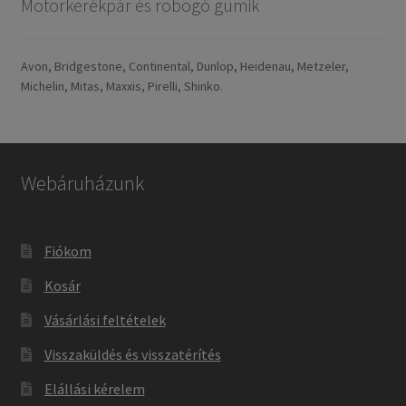
Motorkerékpár és robogó gumik
Avon, Bridgestone, Continental, Dunlop, Heidenau, Metzeler,
Michelin, Mitas, Maxxis, Pirelli, Shinko.
Webáruházunk
Fiókom
Kosár
Vásárlási feltételek
Visszaküldés és visszatérítés
Elállási kérelem