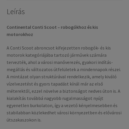
Leírás
Continental Conti Scoot – robogókhoz és kis
motorokhoz
A Conti Scoot abroncsot kifejezetten robogók- és kis
motorok kategóriájába tartozó járművek számára
tervezték, ahol a városi manőverezés, gyakori indítás-
megállás és változatos útfelületek a mindennapok részei.
A mintázat olyan struktúrával rendelkezik, amely kiváló
vízelvezetést és gyors tapadást kínál már az első
méterektől, ezzel növelve a biztonságot nedves úton is. A
kialakítás továbbá nagyobb rugalmasságot nyújt
egyenetlen burkolaton, így a vezető kényelmesebben és
stabilabban közlekedhet városi környezetben és elővárosi
útszakaszokon is.