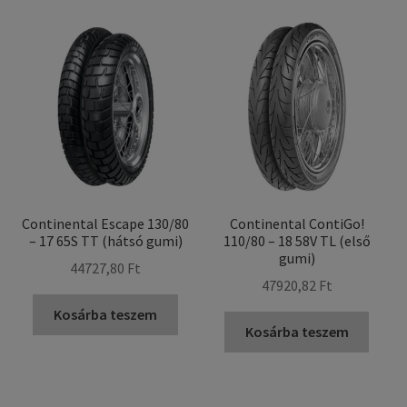
Continental Escape 130/80
Continental ContiGo!
– 17 65S TT (hátsó gumi)
110/80 – 18 58V TL (első
gumi)
44727,80 Ft
47920,82 Ft
Kosárba teszem
Kosárba teszem