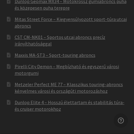
Dunlop Geomax MX34 – Motokrossz gumiabroncs puha
és közepesen puha terepre
Mitas Street Force – Kiegyensúlyozott sport-túra utcai
abroncs
CST CM-NK01 – Sportos utcai abroncs precíz
irányíthatósággal
Maxxis MA-ST3 – Sport-touring abroncs
Pirelli City Demon – Megbízható és egyszerű városi
motorgumi
Metzeler Perfect ME 77 – Klasszikus touring-abroncs
kényelmes városi és országúti motorozáshoz
Dunlop Elite 4 – Hosszú élettartam és stabilitás túra-
és cruiser motorokhoz