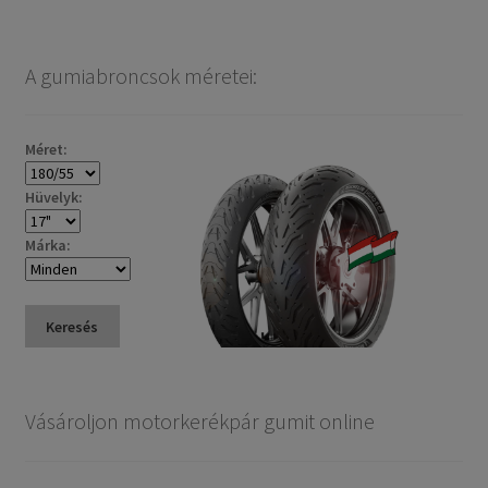
A gumiabroncsok méretei:
Méret:
Hüvelyk:
Márka:
Keresés
Vásároljon motorkerékpár gumit online