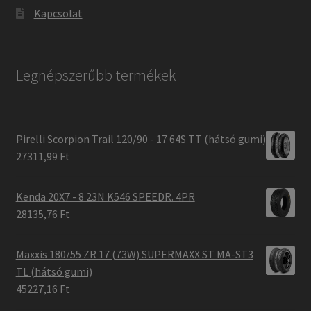
Kapcsolat
Legnépszerűbb termékek
Pirelli Scorpion Trail 120/90 - 17 64S TT (hátsó gumi)
27311,99 Ft
Kenda 20X7 - 8 23N K546 SPEEDR. 4PR
28135,76 Ft
Maxxis 180/55 ZR 17 (73W) SUPERMAXX ST MA-ST3
TL (hátsó gumi)
45227,16 Ft