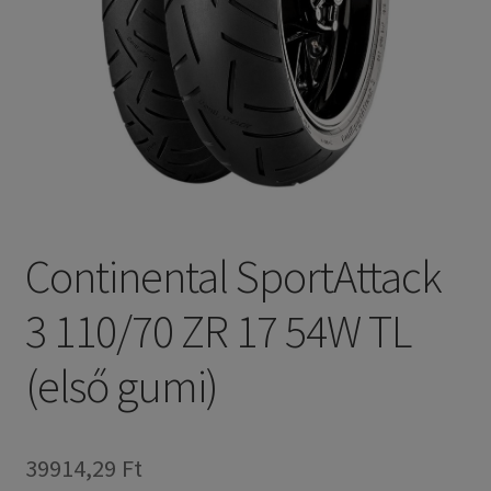
Continental SportAttack
3 110/70 ZR 17 54W TL
(első gumi)
39914,29 Ft