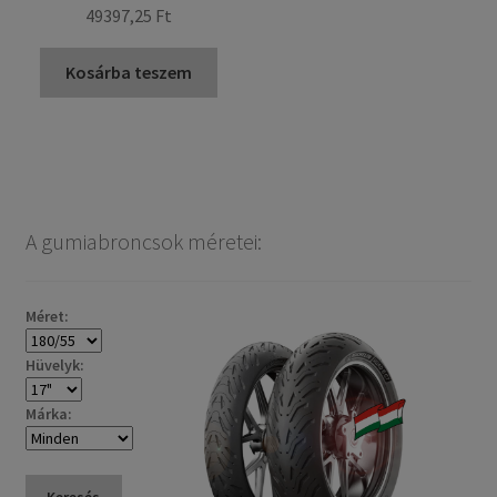
49397,25 Ft
Kosárba teszem
A gumiabroncsok méretei:
Méret:
Hüvelyk:
Márka:
Keresés