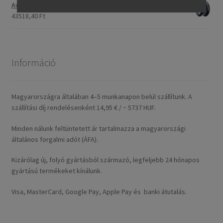
Avon Roadrider MKII 110/80 - 18 (58V) TL (első/hátsó)
43518,40 Ft
Információ
Magyarországra általában 4–5 munkanapon belül szállítunk. A
szállítási díj rendelésenként 14,95 € / ~ 5737 HUF.
Minden nálunk feltüntetett ár tartalmazza a magyarországi
általános forgalmi adót (ÁFA).
Kizárólag új, folyó gyártásból származó, legfeljebb 24 hónapos
gyártású termékeket kínálunk.
Visa, MasterCard, Google Pay, Apple Pay és banki átutalás.