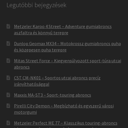
Legutóbbi bejegyzések
Metzeler Karoo 4 Street – Adventure gumiabroncs
aszfaltra és könnyű terepre
Dunlop Geomax MX34 – Motokrossz gumiabroncs puha
és közepesen puha terepre
Mitas Street Force – Kiegyensúlyozott sport-túra utcai
abroncs
CST CM-NK01 – Sportos utcai abroncs precíz
irányíthatósággal
Maxxis MA-ST3 – Sport-touring abroncs
Pirelli City Demon – Megbízható és egyszerű városi
motorgumi
Metzeler Perfect ME 77 – Klasszikus touring-abroncs