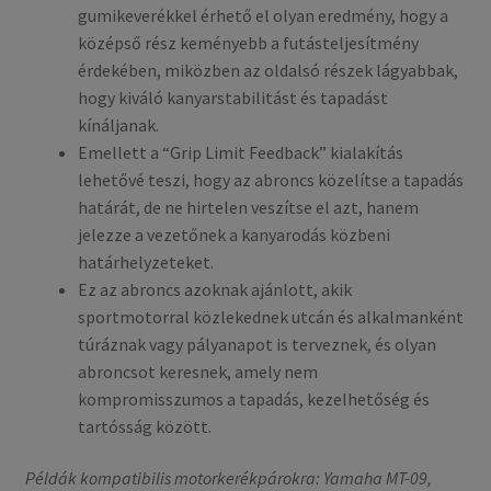
gumikeverékkel érhető el olyan eredmény, hogy a
középső rész keményebb a futásteljesítmény
érdekében, miközben az oldalsó részek lágyabbak,
hogy kiváló kanyarstabilitást és tapadást
kínáljanak.
Emellett a “Grip Limit Feedback” kialakítás
lehetővé teszi, hogy az abroncs közelítse a tapadás
határát, de ne hirtelen veszítse el azt, hanem
jelezze a vezetőnek a kanyarodás közbeni
határhelyzeteket.
Ez az abroncs azoknak ajánlott, akik
sportmotorral közlekednek utcán és alkalmanként
túráznak vagy pályanapot is terveznek, és olyan
abroncsot keresnek, amely nem
kompromisszumos a tapadás, kezelhetőség és
tartósság között.
Példák kompatibilis motorkerékpárokra: Yamaha MT-09,