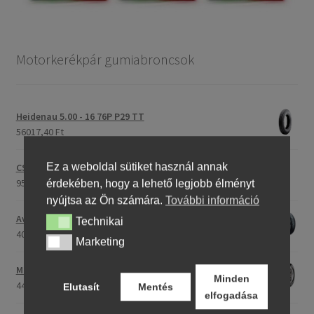
Motorkerékpár gumiabroncsok
Heidenau 5.00 - 16 76P P29 TT
56017,40 Ft
Ez a weboldal sütiket használ annak
CST C-186 3.00 - 23 59P TT (első/hátsó)
95187,21 Ft
érdekében, hogy a lehető legjobb élményt
nyújtsa az Ön számára.
További információ
Avon Roadrider MKII 90/90 - 18 51V TL (első/hátsó)
Technikai
Technikai
40520,37 Ft
Marketing
Marketing
Maxxis M-6011 170/80 - 15 77H TL (hátsó gumi)
Minden
44456,18 Ft
Elutasít
Mentés
elfogadása