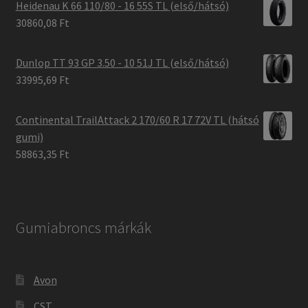
Heidenau K 66 110/80 - 16 55S TL (első/hátsó)
30860,08 Ft
Dunlop TT 93 GP 3.50 - 10 51J TL (első/hátsó)
33995,69 Ft
Continental TrailAttack 2 170/60 R 17 72V TL (hátsó
gumi)
58863,35 Ft
Gumiabroncs márkák
Avon
CST