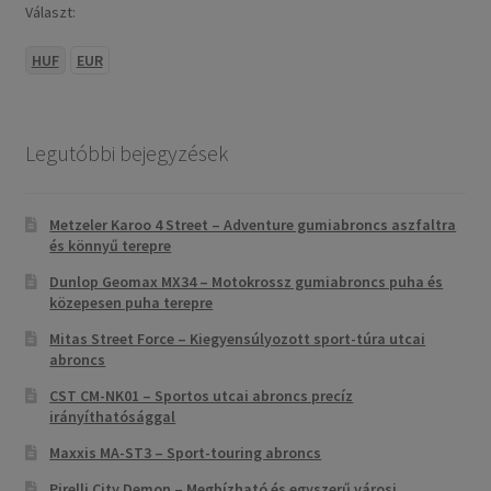
Választ:
HUF
EUR
Legutóbbi bejegyzések
Metzeler Karoo 4 Street – Adventure gumiabroncs aszfaltra
és könnyű terepre
Dunlop Geomax MX34 – Motokrossz gumiabroncs puha és
közepesen puha terepre
Mitas Street Force – Kiegyensúlyozott sport-túra utcai
abroncs
CST CM-NK01 – Sportos utcai abroncs precíz
irányíthatósággal
Maxxis MA-ST3 – Sport-touring abroncs
Pirelli City Demon – Megbízható és egyszerű városi