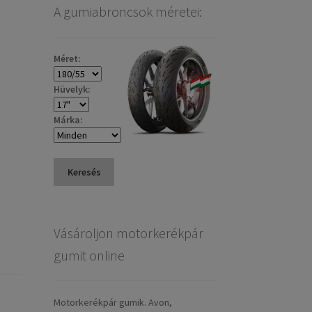
A gumiabroncsok méretei:
Méret:
Hüvelyk:
Márka:
Keresés
Vásároljon motorkerékpár
gumit online
Motorkerékpár gumik. Avon,