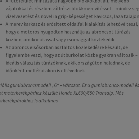
A futófelület mintázata nagyobb blokkokból áll, mélyebb
vájatokkal és részben vállrészi blokkmerevítéssel – mindez seg
vízelvezetést és növeli a grip-képességet kavicsos, laza talajon 
A merev karkasz és erősített oldalfal kialakítás lehetővé teszi,
hogy a motoros nyugodtan használja az abroncsot túrázás
közben, amikor utassal vagy csomaggal közlekedik.
Az abroncs elsősorban aszfaltos közlekedésre készült, de
figyelembe veszi, hogy az útburkolat közbe gyakran változik – 
ideális választás túrázóknak, akik országúton haladnak, de
időnként mellékutakon is eltévednek.
iális gumiabroncsmodell „G“ – változat. Ez a gumiabroncs-modell és
t motorkerékpárhoz készült: Honda XL600/650 Transalp. Más
rkerékpárokhoz is alkalmas.