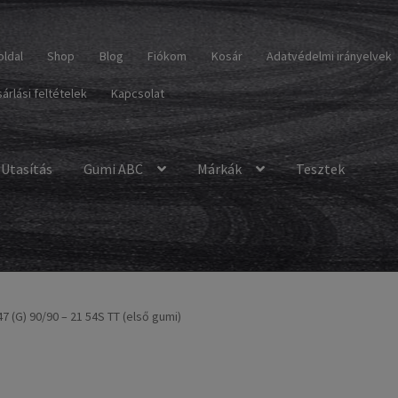
oldal
Shop
Blog
Fiókom
Kosár
Adatvédelmi irányelvek
árlási feltételek
Kapcsolat
Utasítás
Gumi ABC
Márkák
Tesztek
 (G) 90/90 – 21 54S TT (első gumi)