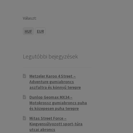
Választ:
HUF
EUR
Legutóbbi bejegyzések
Metzeler Karoo 4 Street –
Adventure gumiabroncs
aszfaltra és könnyű terepre
Dunlop Geomax MX34 –
Motokrossz gumiabroncs puha
és közepesen puha terepre
Mitas Street Force –
Kiegyensúlyozott sport-túra
utcai abroncs