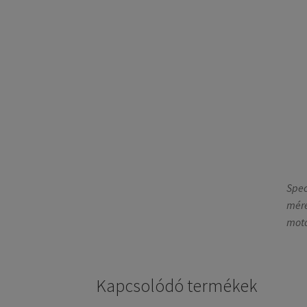
Spec
mére
moto
Kapcsolódó termékek