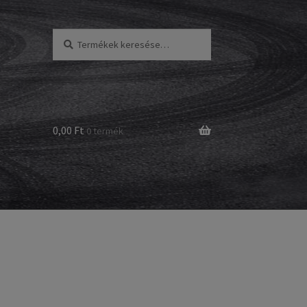
Keresés
Keresés
a
következőre:
0,00 Ft
0 termék