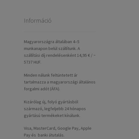
Információ
Magyarországra általában 4–5
munkanapon belül szállítunk. A
szállítási díj rendelésenként 14,95 € / ~
5737 HUF.
Minden nálunk feltüntetett ár
tartalmazza a magyarországi általános
forgalmi adót (ÁFA).
Kizárólag új, folyó gyártásból
származó, legfeljebb 24 hónapos
gyártású termékeket kínálunk.
Visa, MasterCard, Google Pay, Apple
Pay és banki átutalás.