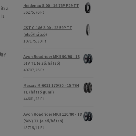
Heidenau 5.00 - 16 76P P29 TT
íti a
56275,76 Ft
is.
CST C-186 3.00 - 23 59P TT
(első/hátsó)
107175,30 Ft
így
Avon Roadrider MKII 90/90 - 18
51V TL (első/hátsó)
40707,26 Ft
Maxxis M-6011 170/80 - 15 77H
TL (hátsó gumi)
44661,23 Ft
Avon Roadrider MKII 110/80 - 18
(58V) TL (első/hátsó)
43719,11 Ft