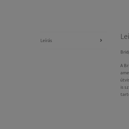
Le
Leírás
Brid
A Br
amel
útvi
is s
tart