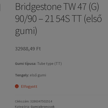
Bridgestone TW 47 (G)
90/90 – 21 54S TT (első
gumi)
32988,49 Ft
Gumi típusa:
Tube type (TT)
Tengely:
első gumi
Elfogyott
Cikkszám:
3286347502514
Kategória:
Gumiabroncsok