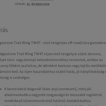
Címkék:
21
,
Bridgestone
írás
gestone Trail Wing TW47 – első tengelyes off-road/túra gumiabr
idgestone Trail Wing TW47 olyan első tengelyre szánt abroncs,
yet túra- vagy könnyű kalandmotorokhoz terveztek, amikor az
szony főként aszfaltos, de időnként kavicsos vagy lejtős mellékút
zámolni kell. Az ilyen használathoz stabil futás, jó irányíthatóság 
ósság is szükséges.
A konstrukció diagonál (bias-ply) szerkezetű, mely jól
alkalmazkodik a nagyobb magasságú és hosszabb rugóúttal
rendelkező túramotorok első futómű-kialakításához.