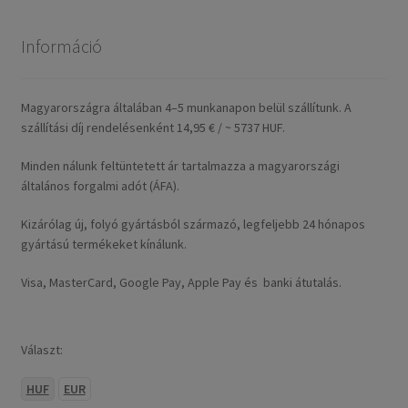
Információ
Magyarországra általában 4–5 munkanapon belül szállítunk. A
szállítási díj rendelésenként 14,95 € / ~ 5737 HUF.
Minden nálunk feltüntetett ár tartalmazza a magyarországi
általános forgalmi adót (ÁFA).
Kizárólag új, folyó gyártásból származó, legfeljebb 24 hónapos
gyártású termékeket kínálunk.
Visa, MasterCard, Google Pay, Apple Pay és banki átutalás.
Választ:
HUF
EUR