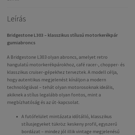
gumi)
mennyiség
Leírás
Bridgestone L303 – klasszikus stílusú motorkerékpár
gumiabroncs
A Bridgestone L303 olyan abroncs, amelyet retro
hangulatú motorkerékpárokhoz, café racer-, chopper- és
klasszikus cruiser-gépekhez terveztek. A modell célja,
hogy autentikus megjelenést kínáljon a modern
technológiával – tehát olyan motorosoknak ideális,
akiknek a stílus legalább olyan fontos, mint a
megbízhatóság és az út-kapcsolat.
A futófelület mintázata időtálló, klasszikus
stílusjegyeket tükröz: keskeny profil, egyszerű
bordázat – mindez jól illik vintage megjelenésű