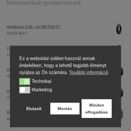
Motorkerékpár gumiabroncsok
Heidenau 5.00 - 16 76P P29 TT
58243,46 Ft
CST C-186 3.00 - 23 59P TT (első/hátsó)
107396,28 Ft
Ez a weboldal sütiket használ annak
érdekében, hogy a lehető legjobb élményt
Avon Roadrider MKII 90/90 - 18 51V TL (első/hátsó)
nyújtsa az Ön számára.
További információ
40791,20 Ft
Technikai
Technikai
Marketing
Marketing
Avon Roadrider MKII 110/80 - 18 (58V) TL (első/hátsó)
43809,26 Ft
Minden
Elutasít
Mentés
Maxxis M-6011 170/80 - 15 77H TL (hátsó gumi)
elfogadása
44753,31 Ft