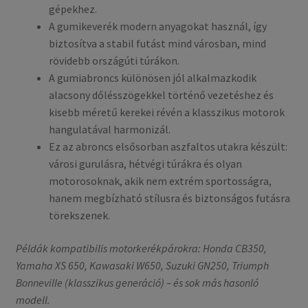
gépekhez.
A gumikeverék modern anyagokat használ, így
biztosítva a stabil futást mind városban, mind
rövidebb országúti túrákon.
A gumiabroncs különösen jól alkalmazkodik
alacsony dőlésszögekkel történő vezetéshez és
kisebb méretű kerekei révén a klasszikus motorok
hangulatával harmonizál.
Ez az abroncs elsősorban aszfaltos utakra készült:
városi gurulásra, hétvégi túrákra és olyan
motorosoknak, akik nem extrém sportosságra,
hanem megbízható stílusra és biztonságos futásra
törekszenek.
Példák kompatibilis motorkerékpárokra: Honda CB350,
Yamaha XS 650, Kawasaki W650, Suzuki GN250, Triumph
Bonneville (klasszikus generáció) – és sok más hasonló
modell.