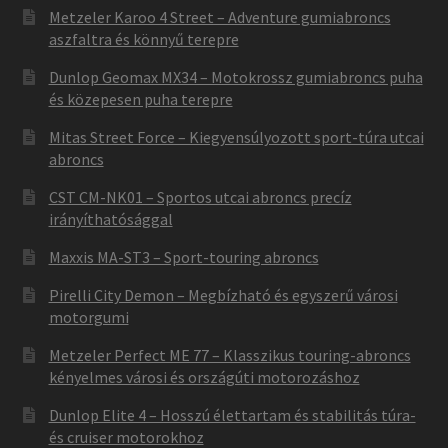
Metzeler Karoo 4 Street – Adventure gumiabroncs
aszfaltra és könnyű terepre
Dunlop Geomax MX34 – Motokrossz gumiabroncs puha
és közepesen puha terepre
Mitas Street Force – Kiegyensúlyozott sport-túra utcai
abroncs
CST CM-NK01 – Sportos utcai abroncs precíz
irányíthatósággal
Maxxis MA-ST3 – Sport-touring abroncs
Pirelli City Demon – Megbízható és egyszerű városi
motorgumi
Metzeler Perfect ME 77 – Klasszikus touring-abroncs
kényelmes városi és országúti motorozáshoz
Dunlop Elite 4 – Hosszú élettartam és stabilitás túra-
és cruiser motorokhoz