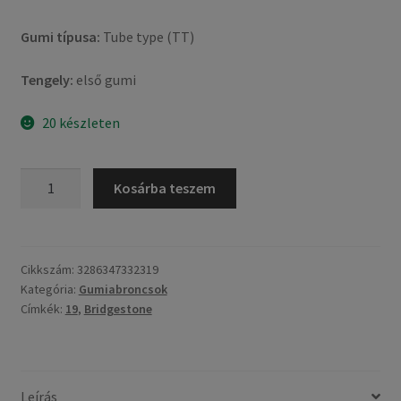
Gumi típusa:
Tube type (TT)
Tengely:
első gumi
20 készleten
Bridgestone
Kosárba teszem
L
303
4PR
3.00
Cikkszám:
3286347332319
Kategória:
Gumiabroncsok
-
Címkék:
19
,
Bridgestone
19
49S
TT
(első
Leírás