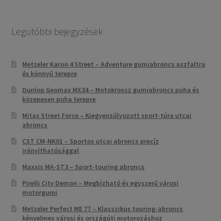
Legutóbbi bejegyzések
Metzeler Karoo 4 Street – Adventure gumiabroncs aszfaltra
és könnyű terepre
Dunlop Geomax MX34 – Motokrossz gumiabroncs puha és
közepesen puha terepre
Mitas Street Force – Kiegyensúlyozott sport-túra utcai
abroncs
CST CM-NK01 – Sportos utcai abroncs precíz
irányíthatósággal
Maxxis MA-ST3 – Sport-touring abroncs
Pirelli City Demon – Megbízható és egyszerű városi
motorgumi
Metzeler Perfect ME 77 – Klasszikus touring-abroncs
kényelmes városi és országúti motorozáshoz