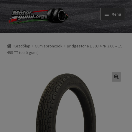
Ugrás
Kilépés
Menü
a
a
navigációhoz
tartalomba
Expand
Gumik
child
Kezdőlap
Gumiabroncsok
Bridgestone L 303 4PR 3.00 – 19
menu
Expand
Belső gumi és szalag
49S TT (első gumi)
child
menu
Utasítás
Expand
Gumi ABC
child
menu
Expand
Márkák
child
menu
Tesztek
Kapcs.