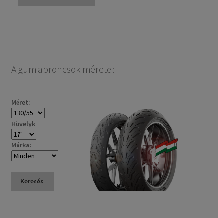
A gumiabroncsok méretei:
Méret:
Hüvelyk:
Márka:
Keresés