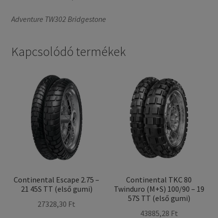
Adventure TW302 Bridgestone
Kapcsolódó termékek
Continental Escape 2.75 –
Continental TKC 80
21 45S TT (első gumi)
Twinduro (M+S) 100/90 – 19
57S TT (első gumi)
27328,30 Ft
43885,28 Ft