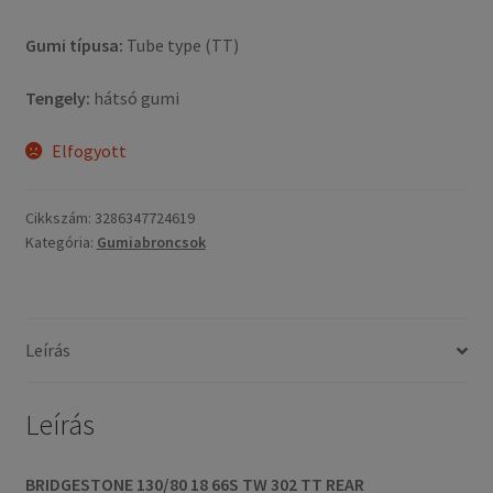
Gumi típusa:
Tube type (TT)
Tengely:
hátsó gumi
Elfogyott
Cikkszám:
3286347724619
Kategória:
Gumiabroncsok
Leírás
Leírás
BRIDGESTONE 130/80 18 66S TW 302 TT REAR