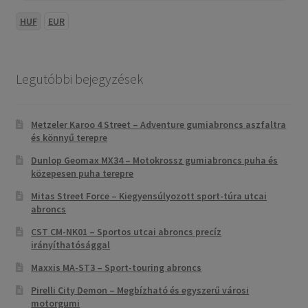
HUF
EUR
Legutóbbi bejegyzések
Metzeler Karoo 4 Street – Adventure gumiabroncs aszfaltra
és könnyű terepre
Dunlop Geomax MX34 – Motokrossz gumiabroncs puha és
közepesen puha terepre
Mitas Street Force – Kiegyensúlyozott sport-túra utcai
abroncs
CST CM-NK01 – Sportos utcai abroncs precíz
irányíthatósággal
Maxxis MA-ST3 – Sport-touring abroncs
Pirelli City Demon – Megbízható és egyszerű városi
motorgumi