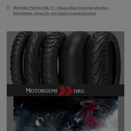
Metzeler Perfect ME 77 – Klasszikus touring-abroncs
kényelmes városi és országúti motorozáshoz