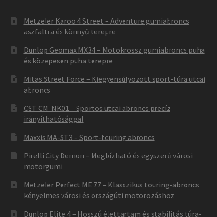
Metzeler Karoo 4 Street – Adventure gumiabroncs
aszfaltra és könnyű terepre
Dunlop Geomax MX34 – Motokrossz gumiabroncs puha
és közepesen puha terepre
Mitas Street Force – Kiegyensúlyozott sport-túra utcai
abroncs
CST CM-NK01 – Sportos utcai abroncs precíz
irányíthatósággal
Maxxis MA-ST3 – Sport-touring abroncs
Pirelli City Demon – Megbízható és egyszerű városi
motorgumi
Metzeler Perfect ME 77 – Klasszikus touring-abroncs
kényelmes városi és országúti motorozáshoz
Dunlop Elite 4 – Hosszú élettartam és stabilitás túra-