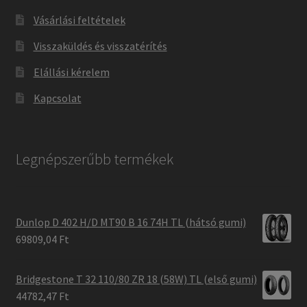
Vásárlási feltételek
Visszaküldés és visszatérítés
Elállási kérelem
Kapcsolat
Legnépszerűbb termékek
Dunlop D 402 H/D MT90 B 16 74H TL (hátsó gumi)
69809,04 Ft
Bridgestone T 32 110/80 ZR 18 (58W) TL (első gumi)
44782,47 Ft