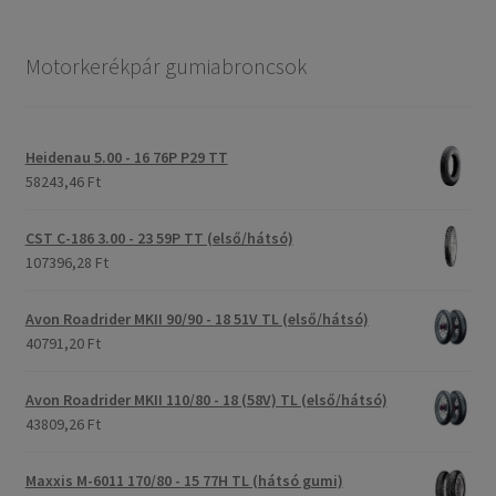
Motorkerékpár gumiabroncsok
Heidenau 5.00 - 16 76P P29 TT
58243,46 Ft
CST C-186 3.00 - 23 59P TT (első/hátsó)
107396,28 Ft
Avon Roadrider MKII 90/90 - 18 51V TL (első/hátsó)
40791,20 Ft
Avon Roadrider MKII 110/80 - 18 (58V) TL (első/hátsó)
43809,26 Ft
Maxxis M-6011 170/80 - 15 77H TL (hátsó gumi)