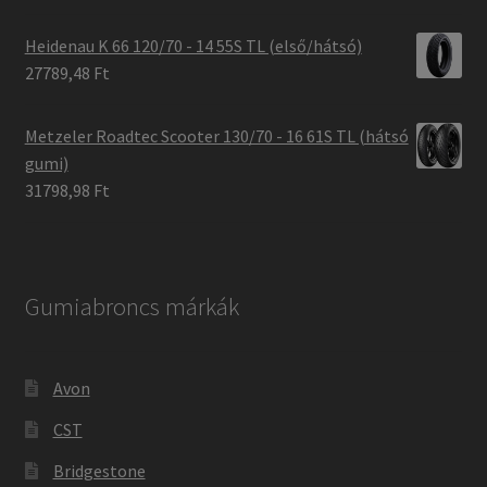
Heidenau K 66 120/70 - 14 55S TL (első/hátsó)
27789,48 Ft
Metzeler Roadtec Scooter 130/70 - 16 61S TL (hátsó
gumi)
31798,98 Ft
Gumiabroncs márkák
Avon
CST
Bridgestone