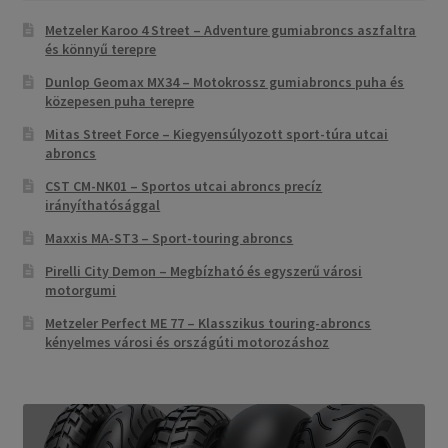
Metzeler Karoo 4 Street – Adventure gumiabroncs aszfaltra
és könnyű terepre
Dunlop Geomax MX34 – Motokrossz gumiabroncs puha és
közepesen puha terepre
Mitas Street Force – Kiegyensúlyozott sport-túra utcai
abroncs
CST CM-NK01 – Sportos utcai abroncs precíz
irányíthatósággal
Maxxis MA-ST3 – Sport-touring abroncs
Pirelli City Demon – Megbízható és egyszerű városi
motorgumi
Metzeler Perfect ME 77 – Klasszikus touring-abroncs
kényelmes városi és országúti motorozáshoz