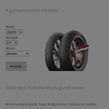
A gumiabroncsok méretei:
Méret:
Hüvelyk:
Márka:
Keresés
Vásároljon motorkerékpár gumit online
Motorkerékpár gumik. Avon, Bridgestone, Continental, Dunlop,