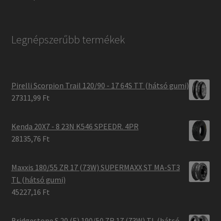
Legnépszerűbb termékek
Pirelli Scorpion Trail 120/90 - 17 64S TT (hátsó gumi)
27311,99 Ft
Kenda 20X7 - 8 23N K546 SPEEDR. 4PR
28135,76 Ft
Maxxis 180/55 ZR 17 (73W) SUPERMAXX ST MA-ST3
TL (hátsó gumi)
45227,16 Ft
Bridgestone S 20 (E) 190/50 ZR 17 (73W) TL (hátsó