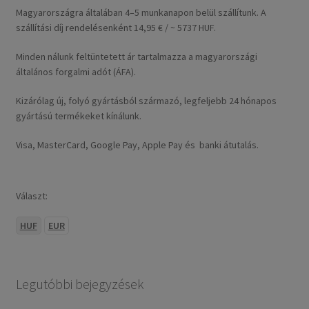
Magyarországra általában 4–5 munkanapon belül szállítunk. A
szállítási díj rendelésenként 14,95 € / ~ 5737 HUF.
Minden nálunk feltüntetett ár tartalmazza a magyarországi
általános forgalmi adót (ÁFA).
Kizárólag új, folyó gyártásból származó, legfeljebb 24 hónapos
gyártású termékeket kínálunk.
Visa, MasterCard, Google Pay, Apple Pay és banki átutalás.
Választ:
HUF
EUR
Legutóbbi bejegyzések