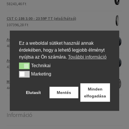
58243,46 Ft
CST C-186 3.00 - 23 59P TT (első/hátsó)
107396,28 Ft
Avon Roadrider MKII 90/90 - 18 51V TL (első/hátsó)
Ez a weboldal sütiket használ annak
40791,20 Ft
érdekében, hogy a lehető legjobb élményt
nyújtsa az Ön számára.
További információ
Avon Roadrider MKII 110/80 - 18 (58V) TL (első/hátsó)
Technikai
Technikai
43809,26 Ft
Marketing
Marketing
Maxxis M-6011 170/80 - 15 77H TL (hátsó gumi)
44753,31 Ft
Minden
Elutasít
Mentés
elfogadása
Információ