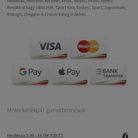
Heidenau, Metzeler, Michelin, Mitas, Maxxis, Pirelli, Shinko.
Rendkívül nagy választék; Sport túra, Enduro, Sport, Supermoto,
Robogó, Chopper & Cruiser kategóriákban.
Motorkerékpár gumiabroncsok
Heidenau 5.00 - 16 76P P29 TT