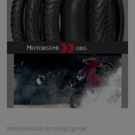
Motorkerékpár és robogó gumik