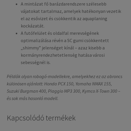
A mintázat fő barázdarendszere szélesebb
vájatokat tartalmaz, amelyek hatékonyan vezetik
el az esővizet és csökkentik az aquaplaning
kockázatát.
A futófelület és oldalfal merevségének
optimalizálása révén a SC gumi csökkentett
„shimmy” jelenséget kínál – azaz kisebb a
kormány­rendez­hetetlenség hatása városi
sebességnél is.
Példák olyan robogó-modellekre, amelyekhez ez az abroncs
különösen ajánlott: Honda PCX 150, Yamaha NMAX 155,
Suzuki Burgman 400, Piaggio MP3 300, Kymco X-Town 300 –
és sok más hasonló modell.
Kapcsolódó termékek