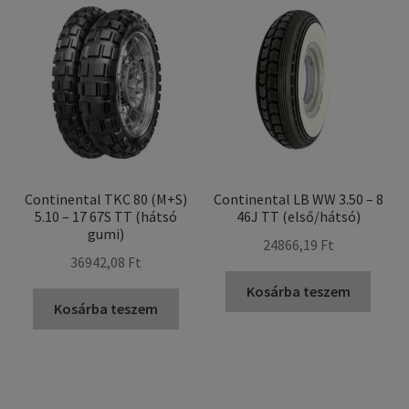
Continental TKC 80 (M+S)
Continental LB WW 3.50 – 8
5.10 – 17 67S TT (hátsó
46J TT (első/hátsó)
gumi)
24866,19 Ft
36942,08 Ft
Kosárba teszem
Kosárba teszem