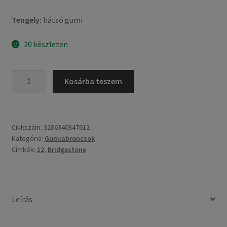
Tengely:
hátsó gumi
20 készleten
Bridgestone
Kosárba teszem
SC
130/70
-
12
Cikkszám:
3286340847612
Kategória:
Gumiabroncsok
62P
Címkék:
12
,
Bridgestone
TL
(hátsó
gumi)
mennyiség
Leírás