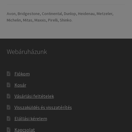
Avon, Bridgestone, Continental, Dunlop, Heidenau, Metzeler,
Michelin, Mitas, Maxxis, Pirelli, Shinko.
Webáruházunk
Fiókom
Kosár
Vásárlási feltételek
Visszaküldés és visszatérítés
Elállási kérelem
Kapcsolat