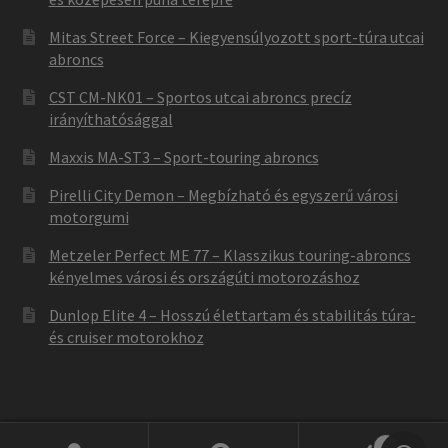
Mitas Street Force – Kiegyensúlyozott sport-túra utcai
abroncs
CST CM-NK01 – Sportos utcai abroncs precíz
irányíthatósággal
Maxxis MA-ST3 – Sport-touring abroncs
Pirelli City Demon – Megbízható és egyszerű városi
motorgumi
Metzeler Perfect ME 77 – Klasszikus touring-abroncs
kényelmes városi és országúti motorozáshoz
Dunlop Elite 4 – Hosszú élettartam és stabilitás túra-
és cruiser motorokhoz
0