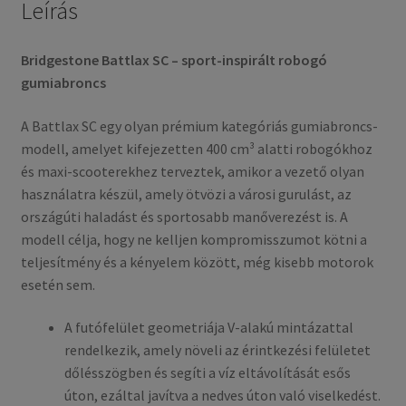
Leírás
Bridgestone Battlax SC – sport-inspirált robogó
gumiabroncs
A Battlax SC egy olyan prémium kategóriás gumiabroncs-
modell, amelyet kifejezetten 400 cm³ alatti robogókhoz
és maxi-scooterekhez terveztek, amikor a vezető olyan
használatra készül, amely ötvözi a városi gurulást, az
országúti haladást és sportosabb manőverezést is. A
modell célja, hogy ne kelljen kompromisszumot kötni a
teljesítmény és a kényelem között, még kisebb motorok
esetén sem.
A futófelület geometriája V-alakú mintázattal
rendelkezik, amely növeli az érintkezési felületet
dőlésszögben és segíti a víz eltávolítását esős
úton, ezáltal javítva a nedves úton való viselkedést.