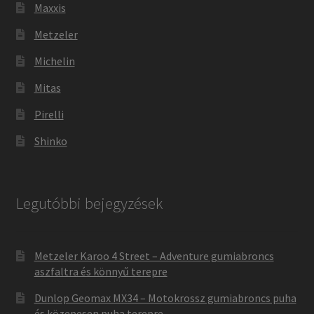
Maxxis
Metzeler
Michelin
Mitas
Pirelli
Shinko
Legutóbbi bejegyzések
Metzeler Karoo 4 Street – Adventure gumiabroncs
aszfaltra és könnyű terepre
Dunlop Geomax MX34 – Motokrossz gumiabroncs puha
és közepesen puha terepre