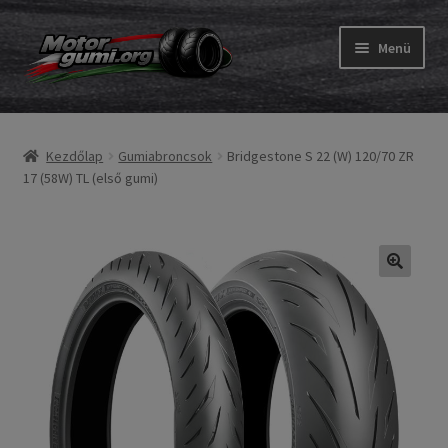
Ugrás
Kilépés
Menü
a
a
navigációhoz
tartalomba
Expand
Gumik
child
Kezdőlap
Gumiabroncsok
Bridgestone S 22 (W) 120/70 ZR
menu
Expand
Belső gumi és szalag
17 (58W) TL (első gumi)
child
menu
Utasítás
Expand
Gumi ABC
child
menu
Expand
Márkák
child
menu
Tesztek
Kapcs.