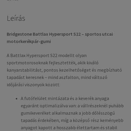
gumi)
mennyiség
Leírás
Bridgestone Battlax Hypersport S22 – sportos utcai
motorkerékpár-gumi
A Battlax Hypersport S22 modellt olyan
sportmotorosoknak fejlesztették, akik kiváló
kanyarstabilitást, pontos kezelhetőséget és megbízható
tapadást keresnek – mind aszfalton, mind változó
időjárási viszonyok között.
A futófelület mintázata és a keverék anyaga
egyaránt optimalizálva van: a vállrészeknél puhább
gumikeveréket alkalmaznak a jobb dőlésszögű
tapadás érdekében, míg a középső rész keményebb
anyagot kapott a hosszabb élettartam és stabil