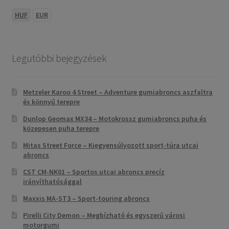
HUF
EUR
Legutóbbi bejegyzések
Metzeler Karoo 4 Street – Adventure gumiabroncs aszfaltra
és könnyű terepre
Dunlop Geomax MX34 – Motokrossz gumiabroncs puha és
közepesen puha terepre
Mitas Street Force – Kiegyensúlyozott sport-túra utcai
abroncs
CST CM-NK01 – Sportos utcai abroncs precíz
irányíthatósággal
Maxxis MA-ST3 – Sport-touring abroncs
Pirelli City Demon – Megbízható és egyszerű városi
motorgumi