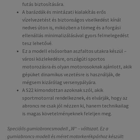
futás biztosítására.
A barázdák és mintázati kialakítás erős
vízelvezetést és biztonságos viselkedést kínál
nedves úton is, miközben a tömeg és a forgási
ellenállás minimalizálásával gyors felmelegedést
tesz lehetővé.
Ez a modell elsősorban aszfaltos utakra készül –
városi közlekedésre, országúti sportos
motorozásra és olyan motorosoknak ajánlott, akik
gépüket dinamikus vezetésre is használják, de
mégsem kizárólag versenypályára.
A S22 kimondottan azoknak szól, akik
sportmotorral rendelkeznek, és elvárják, hogy az
abroncs ne csak jól nézzen ki, hanem technikailag
is magas követelményeknek feleljen meg.
Speciális gumiabroncsmodell „W“ – változat. Ez a
gumiabroncs-modell és méret motorkerékpárhoz készült: