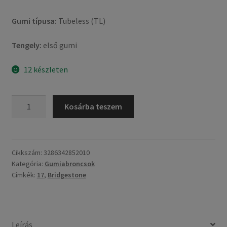
Gumi típusa:
Tubeless (TL)
Tengely:
első gumi
12 készleten
Bridgestone
Kosárba teszem
S
22
(W)
120/70
Cikkszám:
3286342852010
Kategória:
Gumiabroncsok
ZR
Címkék:
17
,
Bridgestone
17
(58W)
TL
(első
Leírás