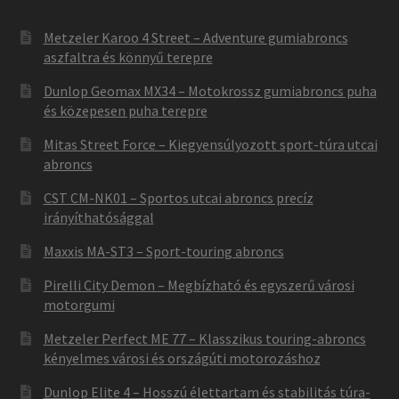
Metzeler Karoo 4 Street – Adventure gumiabroncs
aszfaltra és könnyű terepre
Dunlop Geomax MX34 – Motokrossz gumiabroncs puha
és közepesen puha terepre
Mitas Street Force – Kiegyensúlyozott sport-túra utcai
abroncs
CST CM-NK01 – Sportos utcai abroncs precíz
irányíthatósággal
Maxxis MA-ST3 – Sport-touring abroncs
Pirelli City Demon – Megbízható és egyszerű városi
motorgumi
Metzeler Perfect ME 77 – Klasszikus touring-abroncs
kényelmes városi és országúti motorozáshoz
Dunlop Elite 4 – Hosszú élettartam és stabilitás túra-