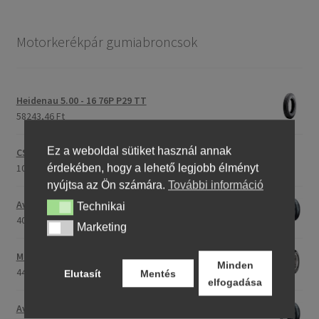
Motorkerékpár gumiabroncsok
Heidenau 5.00 - 16 76P P29 TT
58243,46 Ft
Ez a weboldal sütiket használ annak
CST C-186 3.00 - 23 59P TT (első/hátsó)
107396,28 Ft
érdekében, hogy a lehető legjobb élményt
nyújtsa az Ön számára.
További információ
Avon Roadrider MKII 90/90 - 18 51V TL (első/hátsó)
Technikai
Technikai
40791,20 Ft
Marketing
Marketing
Maxxis M-6011 170/80 - 15 77H TL (hátsó gumi)
Minden
44753,31 Ft
Elutasít
Mentés
elfogadása
Avon Roadrider MKII 110/80 - 18 (58V) TL (első/hátsó)