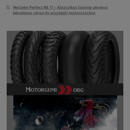
Metzeler Perfect ME 77 – Klasszikus touring-abroncs
kényelmes városi és országúti motorozáshoz