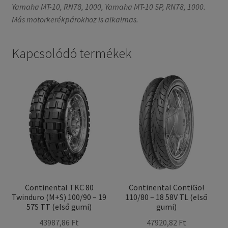
Yamaha MT-10, RN78, 1000, Yamaha MT-10 SP, RN78, 1000.
Más motorkerékpárokhoz is alkalmas.
Kapcsolódó termékek
Continental TKC 80
Continental ContiGo!
Twinduro (M+S) 100/90 – 19
110/80 – 18 58V TL (első
57S TT (első gumi)
gumi)
43987,86 Ft
47920,82 Ft