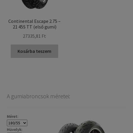
Continental Escape 2.75 –
21 45S TT (első gumi)
27335,81 Ft
Kosárba teszem
A gumiabroncsok méretei:
Méret:
Hüvelyk: