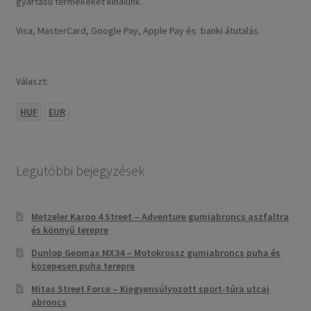
gyártású termékeket kínálunk.
Visa, MasterCard, Google Pay, Apple Pay és banki átutalás.
Választ:
HUF
EUR
Legutóbbi bejegyzések
Metzeler Karoo 4 Street – Adventure gumiabroncs aszfaltra
és könnyű terepre
Dunlop Geomax MX34 – Motokrossz gumiabroncs puha és
közepesen puha terepre
Mitas Street Force – Kiegyensúlyozott sport-túra utcai
abroncs