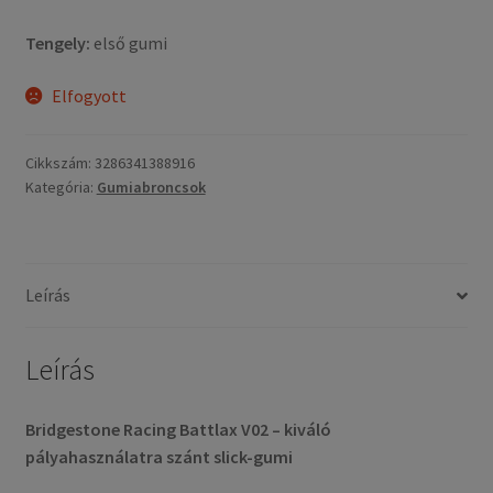
Tengely:
első gumi
Elfogyott
Cikkszám:
3286341388916
Kategória:
Gumiabroncsok
Leírás
Leírás
Bridgestone Racing Battlax V02 – kiváló
pályahasználatra szánt slick-gumi