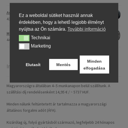
Avon Roadrider MKII 110/80 - 18 (58V) TL (első/hátsó)
Ez a weboldal sütiket használ annak
43719,11 Ft
érdekében, hogy a lehető legjobb élményt
nyújtsa az Ön számára.
További információ
Maxxis M-6011 170/80 - 15 77H TL (hátsó gumi)
Technikai
Technikai
44661,23 Ft
Marketing
Marketing
Minden
Elutasít
Mentés
Információ
elfogadása
Magyarországra általában 4–5 munkanapon belül szállítunk. A
szállítási díj rendelésenként 14,95 € / ~ 5737 HUF.
Minden nálunk feltüntetett ár tartalmazza a magyarországi
általános forgalmi adót (ÁFA).
Kizárólag új, folyó gyártásból származó, legfeljebb 24 hónapos