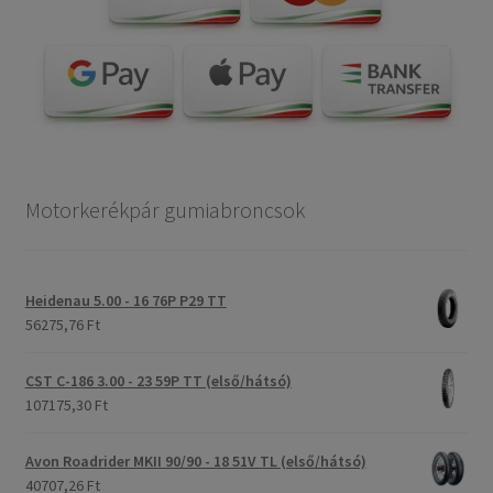
Motorkerékpár gumiabroncsok
Heidenau 5.00 - 16 76P P29 TT
56275,76 Ft
CST C-186 3.00 - 23 59P TT (első/hátsó)
107175,30 Ft
Avon Roadrider MKII 90/90 - 18 51V TL (első/hátsó)
40707,26 Ft