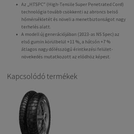
Az „HTSPC” (High-Tensile Super Penetrated Cord)
technológia tovább csökkenti az abroncs belső
hőmérsékletét és növeli a menetbiztonságot nagy
terhelés alatt.
A modell új generációjában (2023-as NS Spec) az
első gumin körülbelül +11 %, a hátsón +7 %
átlagos nagy dőlésszögű érintkezési felület-
növekedés mutatkozott az elődhöz képest.
Kapcsolódó termékek