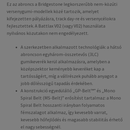
Ez az abroncs a Bridgestone legkorszerűbb nem-közúti
versenygumi-modellek közé tartozik, amelyet
kifejezetten pályázásra, track day-re és versenycélokra
fejlesztettek. A Battlax V02 (vagy V02) használata
nyilvános közutakon nem engedélyezett.
A szerkezetben alkalmazott technológiák: a hátsó
abroncson egy­három-összetevős (3LC)
gumikeverék kerül alkalmazásra, amelyben a
középszektor keményebb keveréket kap a
tartósságért, míg a vállrészek puhább anyagot a
jobb dőlésszögű tapadás érdekében.
A konstrukció egyedülálló „GP-Belt™” és „Mono
Spiral Belt (MS-Belt)” erősítést tartalmaz: a Mono
Spiral Belt hosszanti irányban folyamatos
fémszalagot alkalmaz, így kevesebb varrat,
kevesebb hőfejlődés és magasabb stabilitás érhető
el nagy sebességnél.