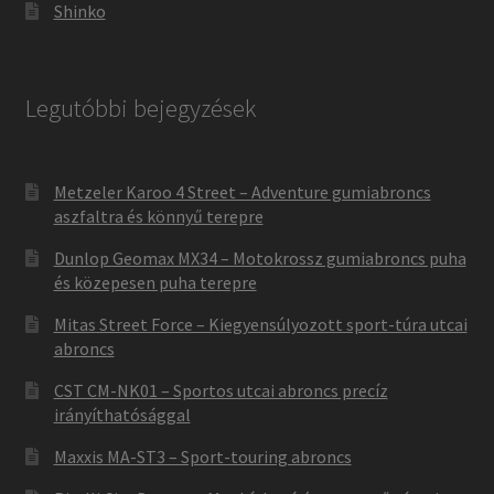
Shinko
Legutóbbi bejegyzések
Metzeler Karoo 4 Street – Adventure gumiabroncs
aszfaltra és könnyű terepre
Dunlop Geomax MX34 – Motokrossz gumiabroncs puha
és közepesen puha terepre
Mitas Street Force – Kiegyensúlyozott sport-túra utcai
abroncs
CST CM-NK01 – Sportos utcai abroncs precíz
irányíthatósággal
Maxxis MA-ST3 – Sport-touring abroncs