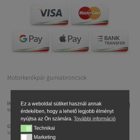
Motorkerékpár gumiabroncsok
Heidenau 5.00 - 16 76P P29 TT
Ez a weboldal sütiket használ annak
58243,46 Ft
érdekében, hogy a lehető legjobb élményt
nyújtsa az Ön számára.
További információ
CST C-186 3.00 - 23 59P TT (első/hátsó)
Technikai
Technikai
107396,28 Ft
Marketing
Marketing