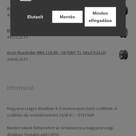
Avon Roadrider MKII 90/90 - 18 51V TL (első/hátsó)
Minden
40791,20 Ft
Elutasít
Mentés
elfogadása
Maxxis M-6011 170/80 - 15 77H TL (hátsó gumi)
44753,31 Ft
Avon Roadrider MKII 110/80 - 18 (58V) TL (első/hátsó)
43809,26 Ft
Információ
Magyarországra általában 4–5 munkanapon belül szállítunk. A
szállítási díj rendelésenként 14,95 € / ~ 5737 HUF.
Minden nálunk feltüntetett ár tartalmazza a magyarországi
általános forgalmi adót (ÁFA).