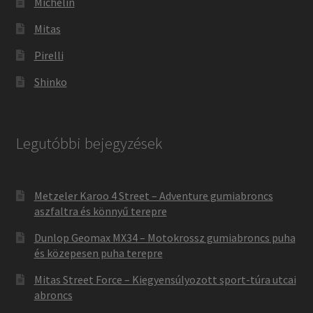
Michelin
Mitas
Pirelli
Shinko
Legutóbbi bejegyzések
Metzeler Karoo 4 Street – Adventure gumiabroncs
aszfaltra és könnyű terepre
Dunlop Geomax MX34 – Motokrossz gumiabroncs puha
és közepesen puha terepre
Mitas Street Force – Kiegyensúlyozott sport-túra utcai
abroncs