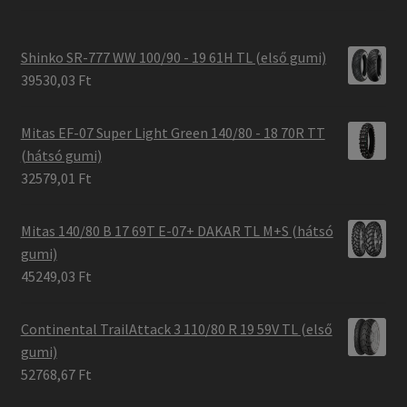
Shinko SR-777 WW 100/90 - 19 61H TL (első gumi)
39530,03 Ft
Mitas EF-07 Super Light Green 140/80 - 18 70R TT
(hátsó gumi)
32579,01 Ft
Mitas 140/80 B 17 69T E-07+ DAKAR TL M+S (hátsó
gumi)
45249,03 Ft
Continental TrailAttack 3 110/80 R 19 59V TL (első
gumi)
52768,67 Ft