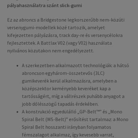
pályahasználatra szánt slick-gumi
Ez az abroncs a Bridgestone legkorszerűbb nem-közúti
versenygumi-modellek közé tartozik, amelyet
kifejezetten pályázásra, track day-re és versenycélokra
fejlesztettek. A Battlax V02 (vagy V02) használata
nyilvános közutakon nem engedélyezett.
A szerkezetben alkalmazott technológiák: a hátsó
abroncson egy­három-összetevős (3LC)
gumikeverék kerül alkalmazásra, amelyben a
középszektor keményebb keveréket kap a
tartósságért, míg a vállrészek puhább anyagot a
jobb dőlésszögű tapadás érdekében.
A konstrukció egyedülálló „GP-Belt™” és „Mono
Spiral Belt (MS-Belt)” erősítést tartalmaz: a Mono
Spiral Belt hosszanti irányban folyamatos
fémszalagot alkalmaz, így kevesebb varrat,