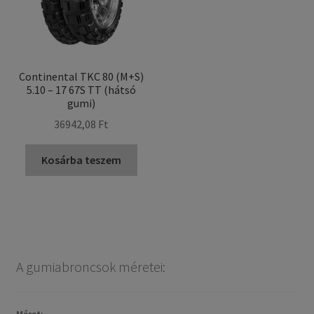
Continental TKC 80 (M+S)
5.10 – 17 67S TT (hátsó
gumi)
36942,08 Ft
Kosárba teszem
A gumiabroncsok méretei: