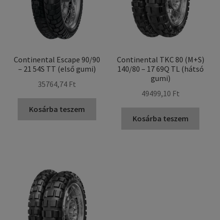
Continental Escape 90/90
Continental TKC 80 (M+S)
– 21 54S TT (első gumi)
140/80 – 17 69Q TL (hátsó
gumi)
35764,74 Ft
49499,10 Ft
Kosárba teszem
Kosárba teszem