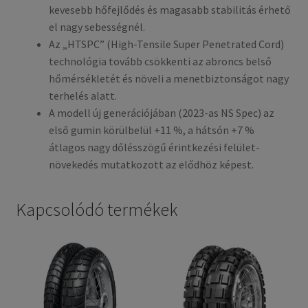
kevesebb hőfejlődés és magasabb stabilitás érhető
el nagy sebességnél.
Az „HTSPC” (High-Tensile Super Penetrated Cord)
technológia tovább csökkenti az abroncs belső
hőmérsékletét és növeli a menetbiztonságot nagy
terhelés alatt.
A modell új generációjában (2023-as NS Spec) az
első gumin körülbelül +11 %, a hátsón +7 %
átlagos nagy dőlésszögű érintkezési felület-
növekedés mutatkozott az elődhöz képest.
Kapcsolódó termékek