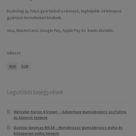
Kizárólag új, folyó gyártásból származó, legfeljebb 24 hónapos
gyártású termékeket kínálunk.
Visa, MasterCard, Google Pay, Apple Pay és banki átutalás.
Választ:
HUF
EUR
Legutóbbi bejegyzések
Metzeler Karoo 4 Street – Adventure gumiabroncs aszfaltra
és könnyű terepre
Dunlop Geomax MX34 – Motokrossz gumiabroncs puha és
közepesen puha terepre