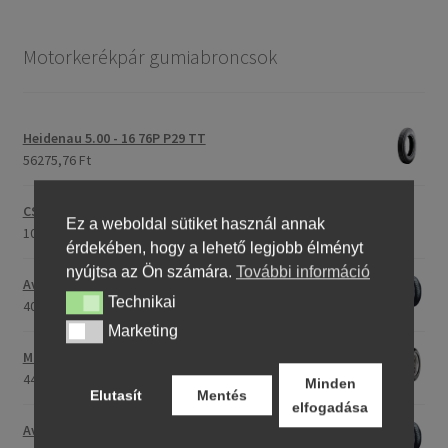
Motorkerékpár gumiabroncsok
Heidenau 5.00 - 16 76P P29 TT
56275,76 Ft
CST C-186 3.00 - 23 59P TT (első/hátsó)
Ez a weboldal sütiket használ annak
107175,30 Ft
érdekében, hogy a lehető legjobb élményt
nyújtsa az Ön számára.
További információ
Avon Roadrider MKII 90/90 - 18 51V TL (első/hátsó)
Technikai
Technikai
40707,26 Ft
Marketing
Marketing
Maxxis M-6011 170/80 - 15 77H TL (hátsó gumi)
44661,23 Ft
Minden
Elutasít
Mentés
elfogadása
Avon Roadrider MKII 110/80 - 18 (58V) TL (első/hátsó)