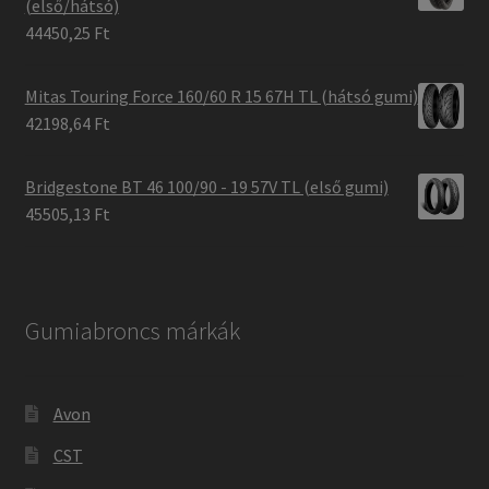
(első/hátsó)
44450,25 Ft
Mitas Touring Force 160/60 R 15 67H TL (hátsó gumi)
42198,64 Ft
Bridgestone BT 46 100/90 - 19 57V TL (első gumi)
45505,13 Ft
Gumiabroncs márkák
Avon
CST