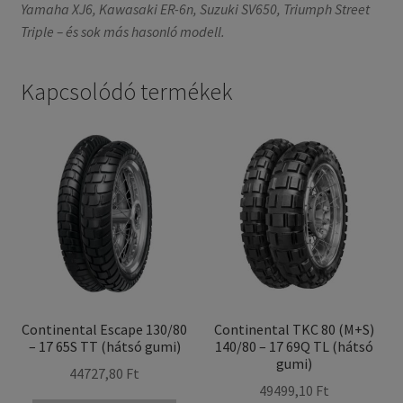
Yamaha XJ6, Kawasaki ER-6n, Suzuki SV650, Triumph Street
Triple – és sok más hasonló modell.
Kapcsolódó termékek
Continental Escape 130/80
Continental TKC 80 (M+S)
– 17 65S TT (hátsó gumi)
140/80 – 17 69Q TL (hátsó
gumi)
44727,80 Ft
49499,10 Ft