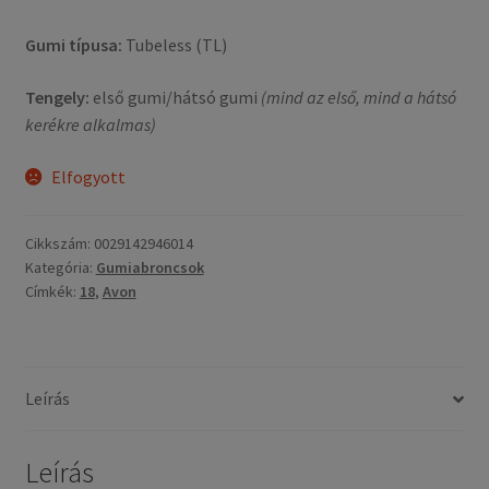
Gumi típusa:
Tubeless (TL)
Tengely:
első gumi/hátsó gumi
(mind az első, mind a hátsó
kerékre alkalmas)
Elfogyott
Cikkszám:
0029142946014
Kategória:
Gumiabroncsok
Címkék:
18
,
Avon
Leírás
Leírás