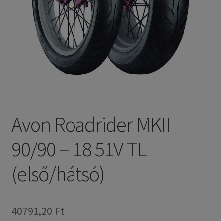
Avon Roadrider MKII
90/90 – 18 51V TL
(első/hátsó)
40791,20 Ft