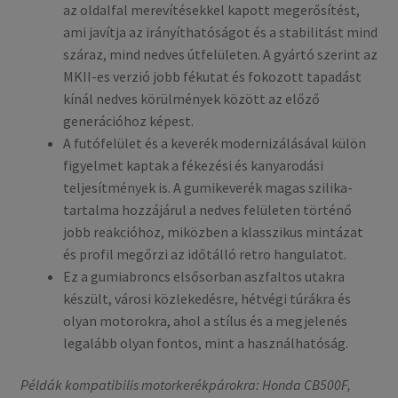
az oldalfal merevítésekkel kapott megerősítést,
ami javítja az irányíthatóságot és a stabilitást mind
száraz, mind nedves útfelületen. A gyártó szerint az
MKII-es verzió jobb fékutat és fokozott tapadást
kínál nedves körülmények között az előző
generációhoz képest.
A futófelület és a keverék modernizálásával külön
figyelmet kaptak a fékezési és kanyarodási
teljesítmények is. A gumikeverék magas szilika-
tartalma hozzájárul a nedves felületen történő
jobb reakcióhoz, miközben a klasszikus mintázat
és profil megőrzi az időtálló retro hangulatot.
Ez a gumiabroncs elsősorban aszfaltos utakra
készült, városi közlekedésre, hétvégi túrákra és
olyan motorokra, ahol a stílus és a megjelenés
legalább olyan fontos, mint a használhatóság.
Példák kompatibilis motorkerékpárokra: Honda CB500F,