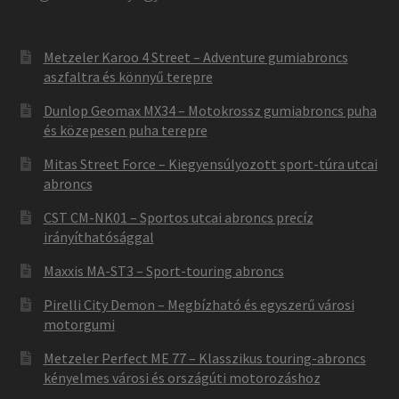
Metzeler Karoo 4 Street – Adventure gumiabroncs
aszfaltra és könnyű terepre
Dunlop Geomax MX34 – Motokrossz gumiabroncs puha
és közepesen puha terepre
Mitas Street Force – Kiegyensúlyozott sport-túra utcai
abroncs
CST CM-NK01 – Sportos utcai abroncs precíz
irányíthatósággal
Maxxis MA-ST3 – Sport-touring abroncs
Pirelli City Demon – Megbízható és egyszerű városi
motorgumi
Metzeler Perfect ME 77 – Klasszikus touring-abroncs
kényelmes városi és országúti motorozáshoz