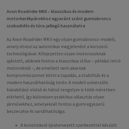
Avon Roadrider MKII – klasszikus és modern
motorkerékpárokhoz egyaránt szánt gumiabroncs
szabadidős és túra-jellegű használatra
Az Avon Roadrider MKII egy olyan gumiabroncs-modell,
amely ötvözi az autentikus megjelenést a korszerű
technológiával. Kifejezetten olyan motorosoknak
ajánlott, akiknek fontos a klasszikus stílus – például retró
motoroknál –, de emellett nem akarnak
kompromisszumot kötni a tapadás, a stabilitás és a
modern használhatóság terén. A modell univerzális
kialakítású: elülső és hátsó tengelyre is több méretben
elérhető, így különösen praktikus választás olyan
járművekhez, amelyeknél fontos a gumi egyszerű
beszerzése és variálhatósága.
A konstrukció újratervezett szerkezettel készült: