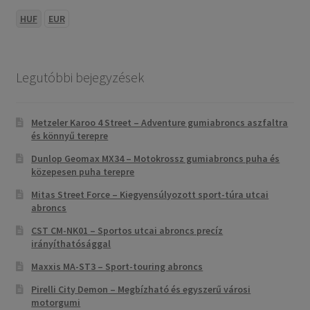
HUF
EUR
Legutóbbi bejegyzések
Metzeler Karoo 4 Street – Adventure gumiabroncs aszfaltra
és könnyű terepre
Dunlop Geomax MX34 – Motokrossz gumiabroncs puha és
közepesen puha terepre
Mitas Street Force – Kiegyensúlyozott sport-túra utcai
abroncs
CST CM-NK01 – Sportos utcai abroncs precíz
irányíthatósággal
Maxxis MA-ST3 – Sport-touring abroncs
Pirelli City Demon – Megbízható és egyszerű városi
motorgumi