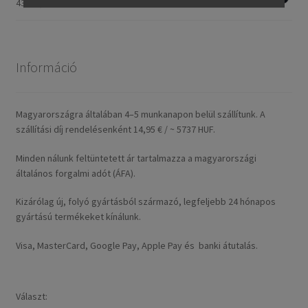
43719,11 Ft
Információ
Magyarországra általában 4–5 munkanapon belül szállítunk. A
szállítási díj rendelésenként 14,95 € / ~ 5737 HUF.
Minden nálunk feltüntetett ár tartalmazza a magyarországi
általános forgalmi adót (ÁFA).
Kizárólag új, folyó gyártásból származó, legfeljebb 24 hónapos
gyártású termékeket kínálunk.
Visa, MasterCard, Google Pay, Apple Pay és banki átutalás.
Választ: