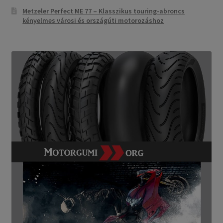
Metzeler Perfect ME 77 – Klasszikus touring-abroncs
kényelmes városi és országúti motorozáshoz