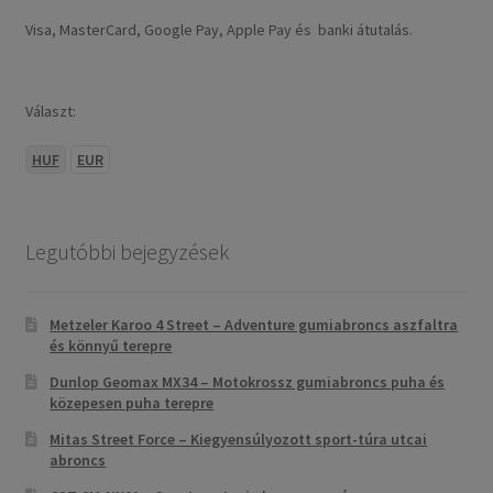
Visa, MasterCard, Google Pay, Apple Pay és banki átutalás.
Választ:
HUF
EUR
Legutóbbi bejegyzések
Metzeler Karoo 4 Street – Adventure gumiabroncs aszfaltra
és könnyű terepre
Dunlop Geomax MX34 – Motokrossz gumiabroncs puha és
közepesen puha terepre
Mitas Street Force – Kiegyensúlyozott sport-túra utcai
abroncs