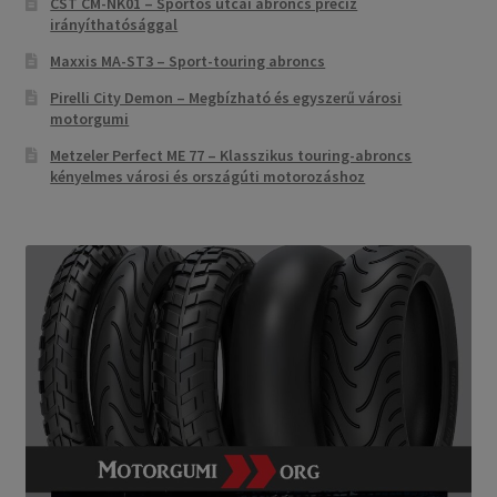
CST CM-NK01 – Sportos utcai abroncs precíz
irányíthatósággal
Maxxis MA-ST3 – Sport-touring abroncs
Pirelli City Demon – Megbízható és egyszerű városi
motorgumi
Metzeler Perfect ME 77 – Klasszikus touring-abroncs
kényelmes városi és országúti motorozáshoz