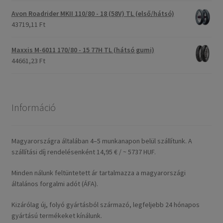
Avon Roadrider MKII 110/80 - 18 (58V) TL (első/hátsó)
43719,11 Ft
Maxxis M-6011 170/80 - 15 77H TL (hátsó gumi)
44661,23 Ft
Információ
Magyarországra általában 4–5 munkanapon belül szállítunk. A
szállítási díj rendelésenként 14,95 € / ~ 5737 HUF.
Minden nálunk feltüntetett ár tartalmazza a magyarországi
általános forgalmi adót (ÁFA).
Kizárólag új, folyó gyártásból származó, legfeljebb 24 hónapos
gyártású termékeket kínálunk.