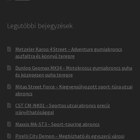
Legutóbbi bejegyzések
Metzeler Karoo 4 Street – Adventure gumiabroncs
aszfaltra és könnyű terepre
Dunlop Geomax MX34 – Motokrossz gumiabroncs puha
és közepesen puha terepre
Mitas Street Force – Kiegyensúlyozott sport-túra utcai
abroncs
CST CM-NK01 – Sportos utcai abroncs precíz
irányíthatósággal
Maxxis MA-ST3 – Sport-touring abroncs
Pirelli City Demon – Megbízható és egyszerű városi