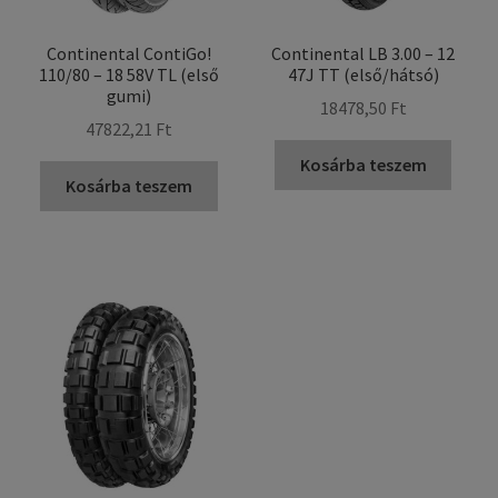
Continental ContiGo!
Continental LB 3.00 – 12
110/80 – 18 58V TL (első
47J TT (első/hátsó)
gumi)
18478,50 Ft
47822,21 Ft
Kosárba teszem
Kosárba teszem