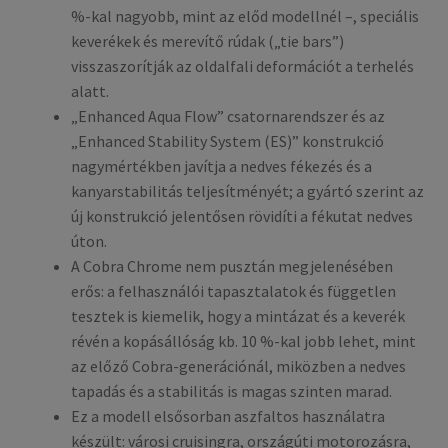
%-kal nagyobb, mint az előd modellnél –, speciális
keverékek és merevítő rúdak („tie bars”)
visszaszorítják az oldalfali deformációt a terhelés
alatt.
„Enhanced Aqua Flow” csatornarendszer és az
„Enhanced Stability System (ES)” konstrukció
nagymértékben javítja a nedves fékezés és a
kanyarstabilitás teljesítményét; a gyártó szerint az
új konstrukció jelentősen rövidíti a fékutat nedves
úton.
A Cobra Chrome nem pusztán megjelenésében
erős: a felhasználói tapasztalatok és független
tesztek is kiemelik, hogy a mintázat és a keverék
révén a kopásállóság kb. 10 %-kal jobb lehet, mint
az előző Cobra-generációnál, miközben a nedves
tapadás és a stabilitás is magas szinten marad.
Ez a modell elsősorban aszfaltos használatra
készült: városi cruisingra, országúti motorozásra,