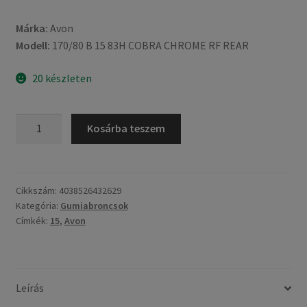
Márka:
Avon
Modell:
170/80 B 15 83H COBRA CHROME RF REAR
20 készleten
Avon
Kosárba teszem
170/80
B
15
83H
Cikkszám:
4038526432629
Kategória:
Gumiabroncsok
COBRA
Címkék:
15
,
Avon
CHROME
RF
TL
(hátsó
Leírás
gumi)