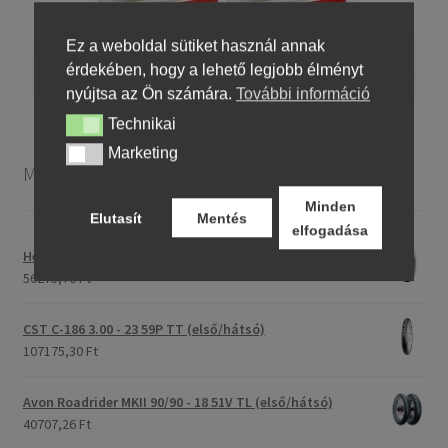
Ez a weboldal sütiket használ annak
érdekében, hogy a lehető legjobb élményt
nyújtsa az Ön számára.
További információ
Technikai
Technikai
Marketing
Marketing
Motorkerékpár gumiabroncsok
Minden
Elutasít
Mentés
elfogadása
Heidenau 5.00 - 16 76P P29 TT
56275,76 Ft
CST C-186 3.00 - 23 59P TT (első/hátsó)
107175,30 Ft
Avon Roadrider MKII 90/90 - 18 51V TL (első/hátsó)
40707,26 Ft