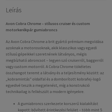
mennyiség
Leírás
Avon Cobra Chrome – stílusos cruiser és custom
motorkerékpár gumiabroncs
Az Avon Cobra Chrome a brit gyártó prémium megoldása
azoknak a motorosoknak, akik klasszikus vagy egyedi
stílusú gépeikkel szeretnének látványos, mégis
megbízható abroncsot – legyen szó cruiserről, baggerről
vagy custom motorról. A Cobra Chrome tökéletes
összhangot teremt a látvány és a teljesítmény között: az
„kobramintás” oldalfal és a domborított kobrafej-logó
egyedivé teszik a megjelenést, míg a konstrukció
technikailag is felkészült a modern igényekre.
A gumiabroncs szerkezete korszerű kialakítást
kapott: bővített érintkezési felület – több mint 5