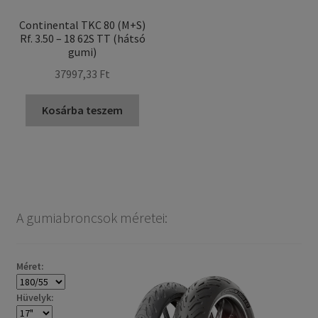
Continental TKC 80 (M+S)
Rf. 3.50 – 18 62S TT (hátsó
gumi)
37997,33 Ft
Kosárba teszem
A gumiabroncsok méretei:
Méret:
Hüvelyk: