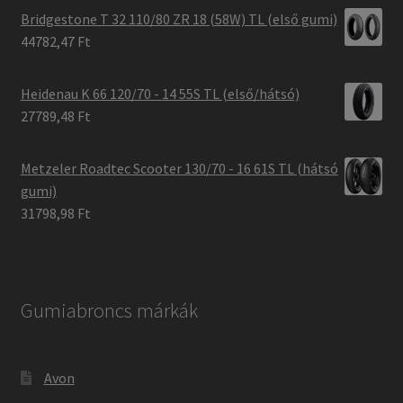
Bridgestone T 32 110/80 ZR 18 (58W) TL (első gumi)
44782,47 Ft
Heidenau K 66 120/70 - 14 55S TL (első/hátsó)
27789,48 Ft
Metzeler Roadtec Scooter 130/70 - 16 61S TL (hátsó
gumi)
31798,98 Ft
Gumiabroncs márkák
Avon