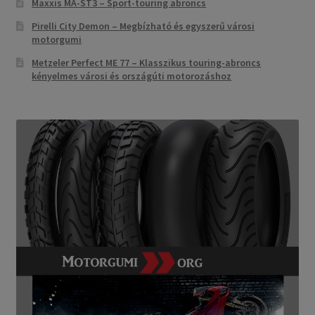
Maxxis MA-ST3 – Sport-touring abroncs
Pirelli City Demon – Megbízható és egyszerű városi
motorgumi
Metzeler Perfect ME 77 – Klasszikus touring-abroncs
kényelmes városi és országúti motorozáshoz