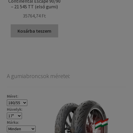
Continental Escape 90/90
– 21 54S TT (első gumi)
35764,74 Ft
Kosárba teszem
A gumiabroncsok méretei:
Méret:
Hüvelyk:
Márka: