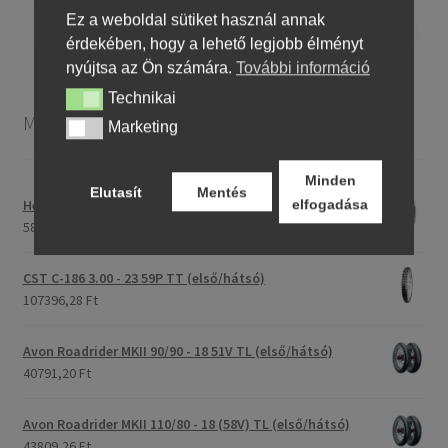
Ez a weboldal sütiket használ annak
érdekében, hogy a lehető legjobb élményt
nyújtsa az Ön számára.
További információ
Technikai
Technikai
Motorkerékpár gumiabroncsok
Marketing
Marketing
Minden
Elutasít
Mentés
Heidenau 5.00 - 16 76P P29 TT
elfogadása
58243,46 Ft
CST C-186 3.00 - 23 59P TT (első/hátsó)
107396,28 Ft
Avon Roadrider MKII 90/90 - 18 51V TL (első/hátsó)
40791,20 Ft
Avon Roadrider MKII 110/80 - 18 (58V) TL (első/hátsó)
43809,26 Ft