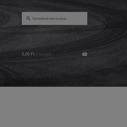
Keresés
Keresés
a
következőre:
0,00 Ft
0 termék