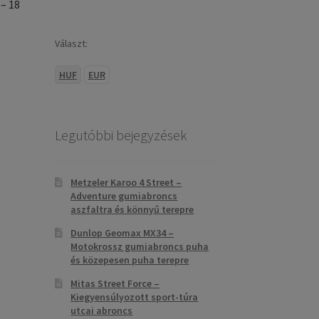
– 18
Választ:
HUF
EUR
Legutóbbi bejegyzések
Metzeler Karoo 4 Street –
Adventure gumiabroncs
aszfaltra és könnyű terepre
Dunlop Geomax MX34 –
Motokrossz gumiabroncs puha
és közepesen puha terepre
Mitas Street Force –
Kiegyensúlyozott sport-túra
utcai abroncs