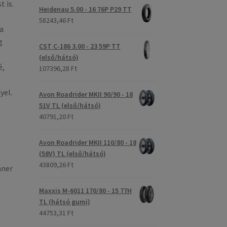
 is.
Heidenau 5.00 - 16 76P P29 TT
58243,46 Ft
a
g
CST C-186 3.00 - 23 59P TT
(első/hátsó)
é,
107396,28 Ft
yel.
Avon Roadrider MKII 90/90 - 18
51V TL (első/hátsó)
40791,20 Ft
Avon Roadrider MKII 110/80 - 18
(58V) TL (első/hátsó)
43809,26 Ft
nner
Maxxis M-6011 170/80 - 15 77H
TL (hátsó gumi)
44753,31 Ft