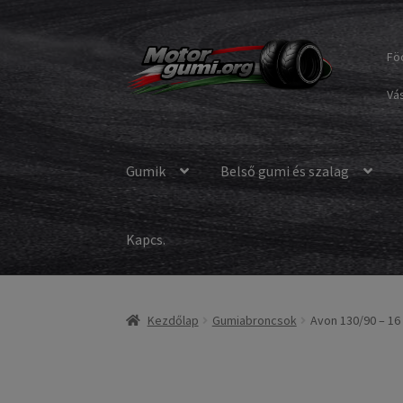
Ugrás
Kilépés
Fö
a
a
navigációhoz
tartalomba
Vás
Gumik
Belső gumi és szalag
Kapcs.
Kezdőlap
Gumiabroncsok
Avon 130/90 – 16