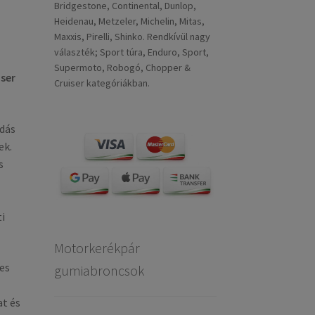
Bridgestone, Continental, Dunlop,
Heidenau, Metzeler, Michelin, Mitas,
Maxxis, Pirelli, Shinko. Rendkívül nagy
választék; Sport túra, Enduro, Sport,
Supermoto, Robogó, Chopper &
iser
Cruiser kategóriákban.
dás
ek.
s
i
Motorkerékpár
es
gumiabroncsok
at és