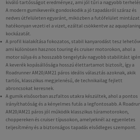
kiváló tartósságot eredményez, ami jól tűri a nagyobb terhelést
A modern gumikeverék gondoskodik a jó tapadásról száraz és
nedves útfelületen egyaránt, miközben a futófelület mintázat
hatékonyan vezeti el a vizet, ezáltal csökkentve az aquaplanin
kockázatát.
A profil kialakítása fokozatos, stabil kanyarodást tesz lehetőv
ami különösen hasznos touring és cruiser motorokon, ahol a
motor súlya és a hosszabb tengelytáv nagyobb stabilitást igén
A keverék kopásállósága hosszú élettartamot biztosít, így a
Roadrunner AM20/AM21 páros ideális választás azoknak, akik
tartós, klasszikus megjelenésű, de technikailag fejlett
abroncsokat keresnek.
A gumik elsősorban aszfaltos utakra készültek, ahol a pontos
irányíthatóság és a kényelmes futás a legfontosabb. A Roadru
AM20/AM21 páros jól működik klasszikus túramotorokon,
choppereken és cruiser típusokon, amelyeknél az egyenletes
teljesítmény és a biztonságos tapadás elsődleges szempont.