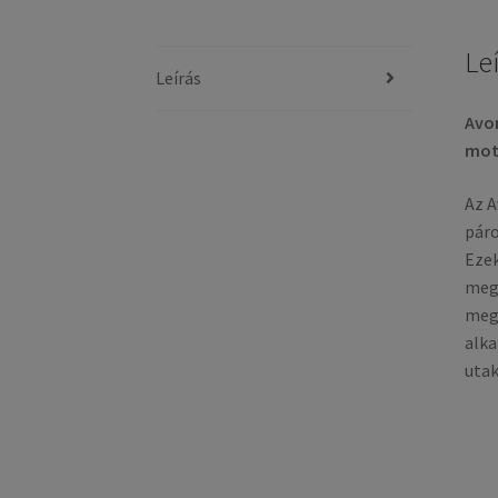
Le
Leírás
Avon
mot
Az A
páro
Ezek
megj
megb
alka
utak