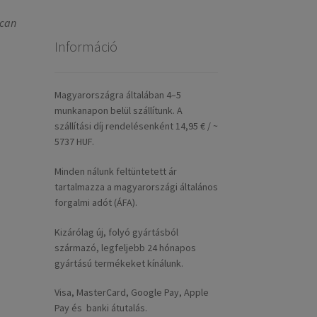
lcan
Információ
Magyarországra általában 4–5
munkanapon belül szállítunk. A
szállítási díj rendelésenként 14,95 € / ~
5737 HUF.
Minden nálunk feltüntetett ár
tartalmazza a magyarországi általános
forgalmi adót (ÁFA).
Kizárólag új, folyó gyártásból
származó, legfeljebb 24 hónapos
gyártású termékeket kínálunk.
Visa, MasterCard, Google Pay, Apple
Pay és banki átutalás.