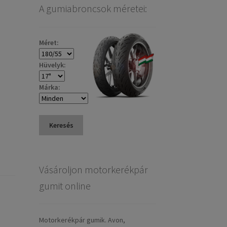
A gumiabroncsok méretei:
Méret:
Hüvelyk:
Márka:
Keresés
Vásároljon motorkerékpár
gumit online
Motorkerékpár gumik. Avon,