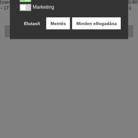
tinental TKC 80 (M+S) 130/80
Continental ContiGo! 110/80 
Marketing
– 17 65T TL (hátsó gumi)
58V TL (első gumi)
Marketing
48857,58 Ft
47920,82 Ft
Elutasít
Mentés
Minden elfogadása
Kosárba teszem
Kosárba teszem