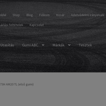
oldal
Shop
Blog
Fiókom
Kosár
Adatvédelmi irányelvek
árlási feltételek
Kapcsolat
Utasítás
Gumi ABC
Márkák
Tesztek
 73H AM20 TL (első gumi)