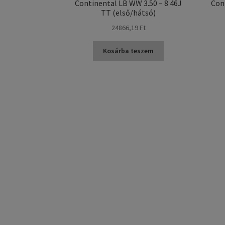
Continental LB WW 3.50 – 8 46J
Con
TT (első/hátsó)
24866,19 Ft
Kosárba teszem