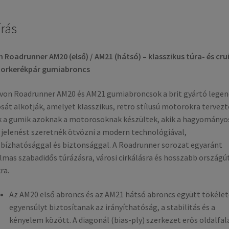
írás
 Roadrunner AM20 (első) / AM21 (hátsó) – klasszikus túra- és cru
orkerékpár gumiabroncs
von Roadrunner AM20 és AM21 gumiabroncsok a brit gyártó legen
sát alkotják, amelyet klasszikus, retro stílusú motorokra tervezt
 a gumik azoknak a motorosoknak készültek, akik a hagyományo
elenést szeretnék ötvözni a modern technológiával,
ízhatósággal és biztonsággal. A Roadrunner sorozat egyaránt
lmas szabadidős túrázásra, városi cirkálásra és hosszabb országút
ra.
Az AM20 első abroncs és az AM21 hátsó abroncs együtt tökélet
egyensúlyt biztosítanak az irányíthatóság, a stabilitás és a
kényelem között. A diagonál (bias-ply) szerkezet erős oldalfal