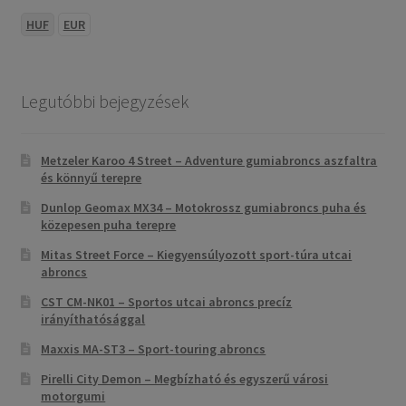
HUF
EUR
Legutóbbi bejegyzések
Metzeler Karoo 4 Street – Adventure gumiabroncs aszfaltra
és könnyű terepre
Dunlop Geomax MX34 – Motokrossz gumiabroncs puha és
közepesen puha terepre
Mitas Street Force – Kiegyensúlyozott sport-túra utcai
abroncs
CST CM-NK01 – Sportos utcai abroncs precíz
irányíthatósággal
Maxxis MA-ST3 – Sport-touring abroncs
Pirelli City Demon – Megbízható és egyszerű városi
motorgumi