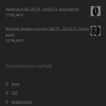
Heidenau K 66 120/70 - 14 55S TL (első/hátsó)
27789,48 Ft
Metzeler Roadtec Scooter 130/70 - 16 61S TL (hátsó
gumi)
31798,98 Ft
Gumiabroncs márkák
Avon
CST
Bridgestone