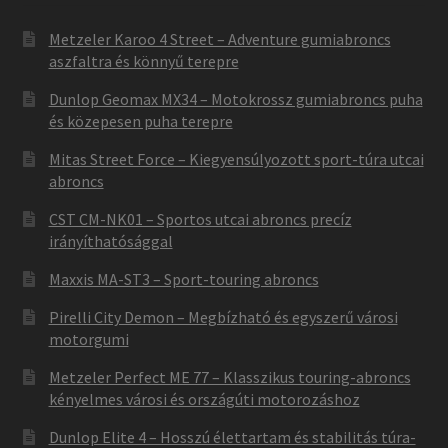
Metzeler Karoo 4 Street – Adventure gumiabroncs
aszfaltra és könnyű terepre
Dunlop Geomax MX34 – Motokrossz gumiabroncs puha
és közepesen puha terepre
Mitas Street Force – Kiegyensúlyozott sport-túra utcai
abroncs
CST CM-NK01 – Sportos utcai abroncs precíz
irányíthatósággal
Maxxis MA-ST3 – Sport-touring abroncs
Pirelli City Demon – Megbízható és egyszerű városi
motorgumi
Metzeler Perfect ME 77 – Klasszikus touring-abroncs
kényelmes városi és országúti motorozáshoz
Dunlop Elite 4 – Hosszú élettartam és stabilitás túra-