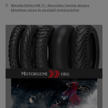
Metzeler Perfect ME 77 – Klasszikus touring-abroncs
kényelmes városi és országúti motorozáshoz