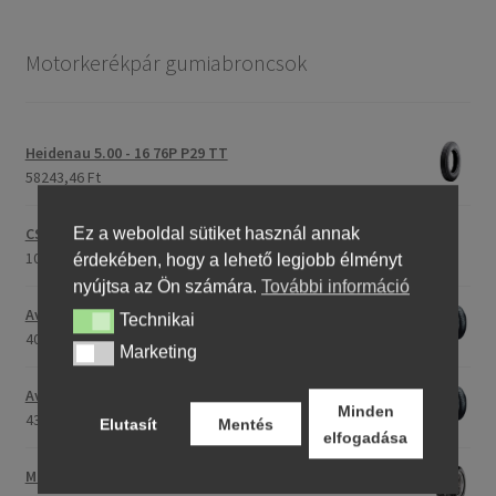
Motorkerékpár gumiabroncsok
Heidenau 5.00 - 16 76P P29 TT
58243,46 Ft
CST C-186 3.00 - 23 59P TT (első/hátsó)
Ez a weboldal sütiket használ annak
107396,28 Ft
érdekében, hogy a lehető legjobb élményt
nyújtsa az Ön számára.
További információ
Avon Roadrider MKII 90/90 - 18 51V TL (első/hátsó)
Technikai
Technikai
40791,20 Ft
Marketing
Marketing
Avon Roadrider MKII 110/80 - 18 (58V) TL (első/hátsó)
Minden
43809,26 Ft
Elutasít
Mentés
elfogadása
Maxxis M-6011 170/80 - 15 77H TL (hátsó gumi)