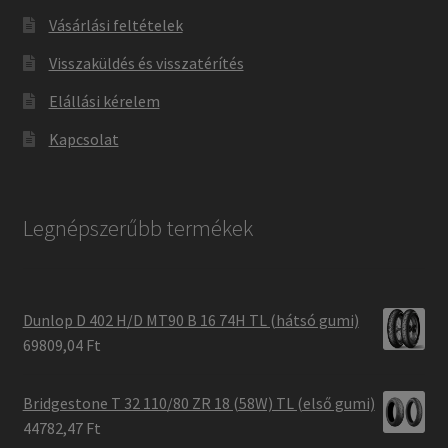
Vásárlási feltételek
Visszaküldés és visszatérítés
Elállási kérelem
Kapcsolat
Legnépszerűbb termékek
Dunlop D 402 H/D MT90 B 16 74H TL (hátsó gumi)
69809,04 Ft
Bridgestone T 32 110/80 ZR 18 (58W) TL (első gumi)
44782,47 Ft