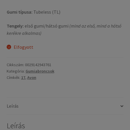
Gumi típusa:
Tubeless (TL)
Tengely:
első gumi/hátsó gumi
(mind az első, mind a hátsó
kerékre alkalmas)
Elfogyott
Cikkszám:
0029142943761
Kategória:
Gumiabroncsok
Címkék:
17
,
Avon
Leírás
Leírás