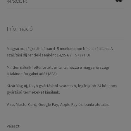
44753,31 Ft
Információ
Magyarországra általában 4–5 munkanapon belül szállítunk. A
szállítási díj rendelésenként 14,95 € / ~ 5737 HUF.
Minden nálunk feltüntetett ár tartalmazza a magyarországi
általános forgalmi adót (ÁFA).
Kizárólag új, folyó gyártásból származó, legfeljebb 24 hónapos
gyártású termékeket kínálunk.
Visa, MasterCard, Google Pay, Apple Pay és banki átutalás.
Választ: