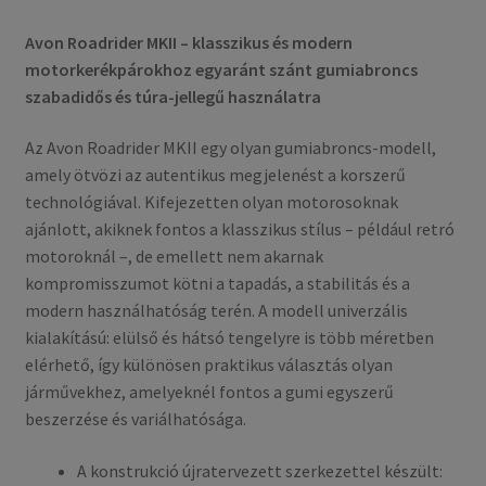
Avon Roadrider MKII – klasszikus és modern
motorkerékpárokhoz egyaránt szánt gumiabroncs
szabadidős és túra-jellegű használatra
Az Avon Roadrider MKII egy olyan gumiabroncs-modell,
amely ötvözi az autentikus megjelenést a korszerű
technológiával. Kifejezetten olyan motorosoknak
ajánlott, akiknek fontos a klasszikus stílus – például retró
motoroknál –, de emellett nem akarnak
kompromisszumot kötni a tapadás, a stabilitás és a
modern használhatóság terén. A modell univerzális
kialakítású: elülső és hátsó tengelyre is több méretben
elérhető, így különösen praktikus választás olyan
járművekhez, amelyeknél fontos a gumi egyszerű
beszerzése és variálhatósága.
A konstrukció újratervezett szerkezettel készült: