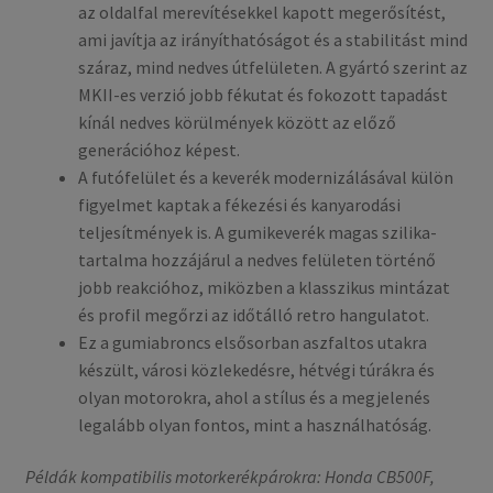
az oldalfal merevítésekkel kapott megerősítést,
ami javítja az irányíthatóságot és a stabilitást mind
száraz, mind nedves útfelületen. A gyártó szerint az
MKII-es verzió jobb fékutat és fokozott tapadást
kínál nedves körülmények között az előző
generációhoz képest.
A futófelület és a keverék modernizálásával külön
figyelmet kaptak a fékezési és kanyarodási
teljesítmények is. A gumikeverék magas szilika-
tartalma hozzájárul a nedves felületen történő
jobb reakcióhoz, miközben a klasszikus mintázat
és profil megőrzi az időtálló retro hangulatot.
Ez a gumiabroncs elsősorban aszfaltos utakra
készült, városi közlekedésre, hétvégi túrákra és
olyan motorokra, ahol a stílus és a megjelenés
legalább olyan fontos, mint a használhatóság.
Példák kompatibilis motorkerékpárokra: Honda CB500F,