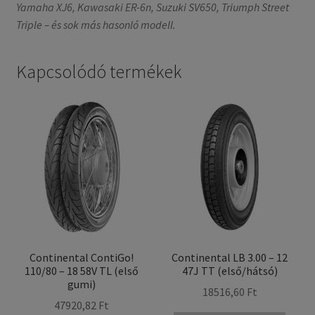
Yamaha XJ6, Kawasaki ER-6n, Suzuki SV650, Triumph Street
Triple – és sok más hasonló modell.
Kapcsolódó termékek
Continental ContiGo!
Continental LB 3.00 – 12
110/80 – 18 58V TL (első
47J TT (első/hátsó)
gumi)
18516,60 Ft
47920,82 Ft