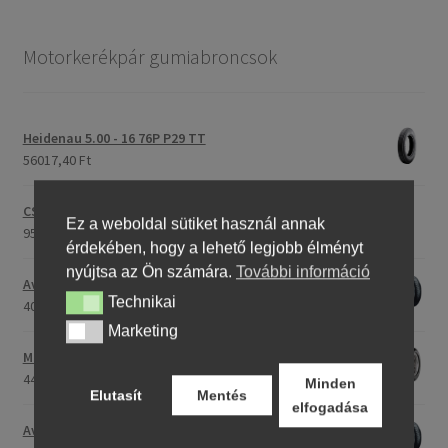
Motorkerékpár gumiabroncsok
Heidenau 5.00 - 16 76P P29 TT
56017,40 Ft
CST C-186 3.00 - 23 59P TT (első/hátsó)
Ez a weboldal sütiket használ annak
95187,21 Ft
érdekében, hogy a lehető legjobb élményt
nyújtsa az Ön számára.
További információ
Avon Roadrider MKII 90/90 - 18 51V TL (első/hátsó)
Technikai
Technikai
40520,37 Ft
Marketing
Marketing
Maxxis M-6011 170/80 - 15 77H TL (hátsó gumi)
44456,18 Ft
Minden
Elutasít
Mentés
elfogadása
Avon Roadrider MKII 110/80 - 18 (58V) TL (első/hátsó)