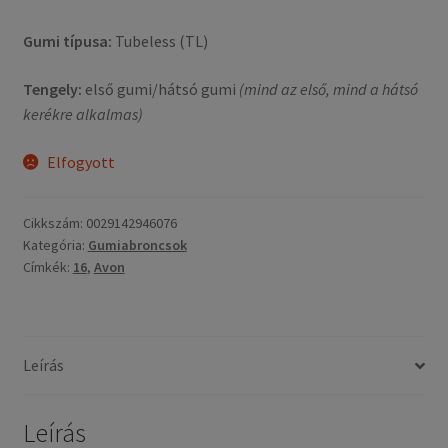
Gumi típusa:
Tubeless (TL)
Tengely:
első gumi/hátsó gumi
(mind az első, mind a hátsó
kerékre alkalmas)
Elfogyott
Cikkszám:
0029142946076
Kategória:
Gumiabroncsok
Címkék:
16
,
Avon
Leírás
Leírás