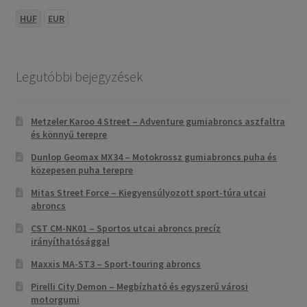
HUF
EUR
Legutóbbi bejegyzések
Metzeler Karoo 4 Street – Adventure gumiabroncs aszfaltra
és könnyű terepre
Dunlop Geomax MX34 – Motokrossz gumiabroncs puha és
közepesen puha terepre
Mitas Street Force – Kiegyensúlyozott sport-túra utcai
abroncs
CST CM-NK01 – Sportos utcai abroncs precíz
irányíthatósággal
Maxxis MA-ST3 – Sport-touring abroncs
Pirelli City Demon – Megbízható és egyszerű városi
motorgumi