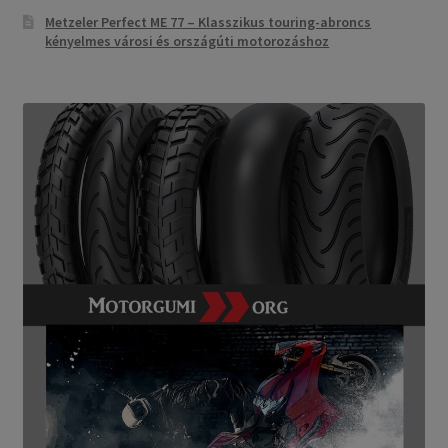
Metzeler Perfect ME 77 – Klasszikus touring-abroncs
kényelmes városi és országúti motorozáshoz