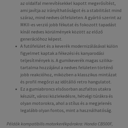
az oldalfal merevítésekkel kapott megerősítést,
ami javítja az irányíthatóságot és a stabilitást mind
száraz, mind nedves útfelületen. A gyártó szerint az
MKII-es verzió jobb fékutat és fokozott tapadást
kínál nedves körülmények között az előző
generációhoz képest.
A futófelület és a keverék modernizálásával külön
figyelmet kaptak a fékezési és kanyarodási
teljesítmények is. A gumikeverék magas szilika-
tartalma hozzájárul a nedves felületen történő
jobb reakcióhoz, miközben a klasszikus mintázat
és profil megőrzi az időtálló retro hangulatot.
Ez a gumiabroncs elsősorban aszfaltos utakra
készült, városi közlekedésre, hétvégi túrákra és
olyan motorokra, ahol a stílus és a megjelenés
legalább olyan fontos, mint a használhatóság.
Példák kompatibilis motorkerékpárokra: Honda CB500F,