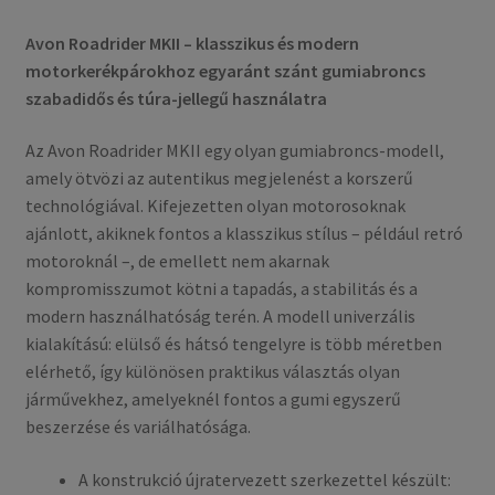
Avon Roadrider MKII – klasszikus és modern
motorkerékpárokhoz egyaránt szánt gumiabroncs
szabadidős és túra-jellegű használatra
Az Avon Roadrider MKII egy olyan gumiabroncs-modell,
amely ötvözi az autentikus megjelenést a korszerű
technológiával. Kifejezetten olyan motorosoknak
ajánlott, akiknek fontos a klasszikus stílus – például retró
motoroknál –, de emellett nem akarnak
kompromisszumot kötni a tapadás, a stabilitás és a
modern használhatóság terén. A modell univerzális
kialakítású: elülső és hátsó tengelyre is több méretben
elérhető, így különösen praktikus választás olyan
járművekhez, amelyeknél fontos a gumi egyszerű
beszerzése és variálhatósága.
A konstrukció újratervezett szerkezettel készült: