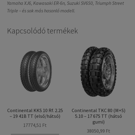
Yamaha XJ6, Kawasaki ER-6n, Suzuki SV650, Triumph Street
Triple – és sok más hasonló modell.
Kapcsolódó termékek
Continental KKS 10 Rf. 2.25
Continental TKC 80 (M+S)
– 19 41B TT (első/hátsó)
5.10 – 17 67S TT (hátsó
gumi)
17774,51 Ft
38050,99 Ft