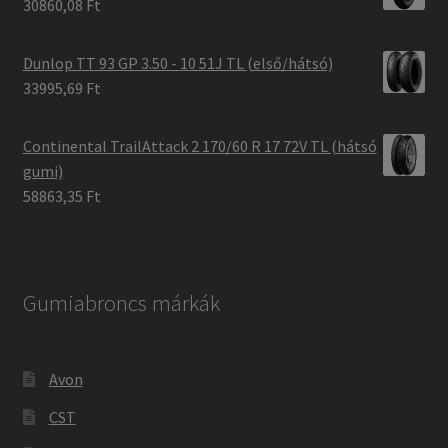
30860,08 Ft
Dunlop TT 93 GP 3.50 - 10 51J TL (első/hátsó)
33995,69 Ft
Continental TrailAttack 2 170/60 R 17 72V TL (hátsó
gumi)
58863,35 Ft
Gumiabroncs márkák
Avon
CST