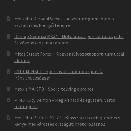
Metzeler Karoo 4 Street – Adventure gumiabroncs
aszfaltra és könnyű terepre
Dunlop Geomax MX34 – Motokrossz gumiabroncs puha
és közepesen puha terepre
Mitas Street Force – Kiegyensúlyozott sport-túra utcai
abroncs
CST CM-NK01 – Sportos utcai abroncs precíz
irányíthatósággal
Maxxis MA-ST3 – Sport-touring abroncs
Pirelli City Demon – Megbízható és egyszerű városi
motorgumi
Metzeler Perfect ME 77 – Klasszikus touring-abroncs
kényelmes városi és országúti motorozáshoz