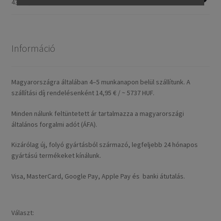
43518,40 Ft
Információ
Magyarországra általában 4–5 munkanapon belül szállítunk. A
szállítási díj rendelésenként 14,95 € / ~ 5737 HUF.
Minden nálunk feltüntetett ár tartalmazza a magyarországi
általános forgalmi adót (ÁFA).
Kizárólag új, folyó gyártásból származó, legfeljebb 24 hónapos
gyártású termékeket kínálunk.
Visa, MasterCard, Google Pay, Apple Pay és banki átutalás.
Választ: