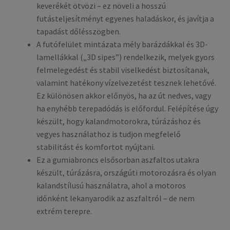
keverékét ötvözi – ez növeli a hosszú
futásteljesítményt egyenes haladáskor, és javítja a
tapadást dőlésszögben.
A futófelület mintázata mély barázdákkal és 3D-
lamellákkal („3D sipes”) rendelkezik, melyek gyors
felmelegedést és stabil viselkedést biztosítanak,
valamint hatékony vízelvezetést tesznek lehetővé.
Ez különösen akkor előnyös, ha az út nedves, vagy
ha enyhébb terepadódás is előfordul. Felépítése úgy
készült, hogy kalandmotorokra, túrázáshoz és
vegyes használathoz is tudjon megfelelő
stabilitást és komfortot nyújtani.
Ez a gumiabroncs elsősorban aszfaltos utakra
készült, túrázásra, országúti motorozásra és olyan
kalandstílusú használatra, ahol a motoros
időnként lekanyarodik az aszfaltról – de nem
extrém terepre.