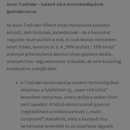
Avon Trailrider – kaland-túra motorkerékpárok
gumiabroncsa
Az Avon Trailrider főként olyan motorosok számára
készült, akik túráznak, kalandoznak – de a használat
nagyobb része aszfaltra esik, és csak kisebb mértékben
lehet földes, kavicsos út is. A „90% aszfalt / 10% terep”
aránnyal jellemezhető abroncs olyan gépekre ideális,
amelyek túra- vagy adventure-stílusúak, de nem kizárólag
terepezésre szánják őket.
A Trailrider konstrukciója modern technológiákat
alkalmaz: a futófelület új, „super rich silica”
keveréket tartalmaz, amely javítja a nedves úton
való tapadást. A hátsó abroncsoknál gyakran
megtalálható a többösszetevős („multi-
compound”) kialakítás, mely a középső rész
keményebb keverékét és az oldalfalak lágyabb