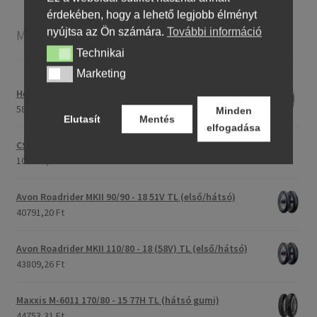
érdekében, hogy a lehető legjobb élményt
nyújtsa az Ön számára.
További információ
Motorkerékpár gumiabroncsok
Technikai
Technikai
Marketing
Marketing
Heidenau 5.00 - 16 76P P29 TT
58243,46 Ft
Minden
Elutasít
Mentés
elfogadása
CST C-186 3.00 - 23 59P TT (első/hátsó)
107396,28 Ft
Avon Roadrider MKII 90/90 - 18 51V TL (első/hátsó)
40791,20 Ft
Avon Roadrider MKII 110/80 - 18 (58V) TL (első/hátsó)
43809,26 Ft
Maxxis M-6011 170/80 - 15 77H TL (hátsó gumi)
44753,31 Ft