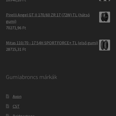
Pirelli Angel GT II 170/60 ZR 17 (72W) TL (hátsó
gumi)
70271,96 Ft
Mitas 110/70 - 17 54H SPORTFORCE+ TL (első gumi)
28715,31 Ft
Gumiabroncs márkák
Avon
CST