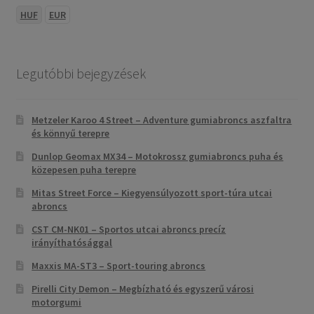
HUF
EUR
Legutóbbi bejegyzések
Metzeler Karoo 4 Street – Adventure gumiabroncs aszfaltra
és könnyű terepre
Dunlop Geomax MX34 – Motokrossz gumiabroncs puha és
közepesen puha terepre
Mitas Street Force – Kiegyensúlyozott sport-túra utcai
abroncs
CST CM-NK01 – Sportos utcai abroncs precíz
irányíthatósággal
Maxxis MA-ST3 – Sport-touring abroncs
Pirelli City Demon – Megbízható és egyszerű városi
motorgumi