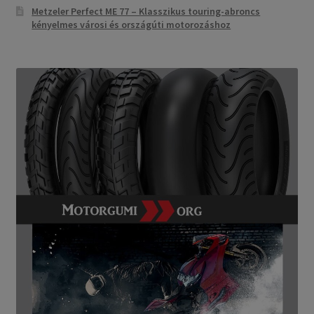
Metzeler Perfect ME 77 – Klasszikus touring-abroncs
kényelmes városi és országúti motorozáshoz