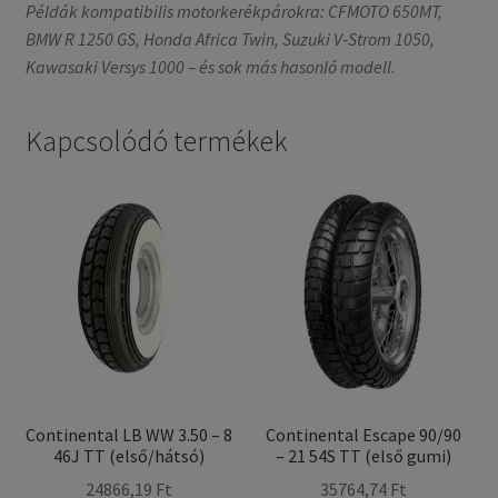
Példák kompatibilis motorkerékpárokra: CFMOTO 650MT,
BMW R 1250 GS, Honda Africa Twin, Suzuki V‑Strom 1050,
Kawasaki Versys 1000 – és sok más hasonló modell.
Kapcsolódó termékek
Continental LB WW 3.50 – 8
Continental Escape 90/90
46J TT (első/hátsó)
– 21 54S TT (első gumi)
24866,19 Ft
35764,74 Ft