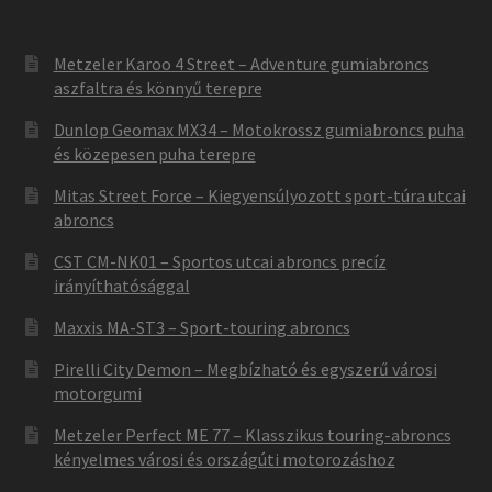
Metzeler Karoo 4 Street – Adventure gumiabroncs
aszfaltra és könnyű terepre
Dunlop Geomax MX34 – Motokrossz gumiabroncs puha
és közepesen puha terepre
Mitas Street Force – Kiegyensúlyozott sport-túra utcai
abroncs
CST CM-NK01 – Sportos utcai abroncs precíz
irányíthatósággal
Maxxis MA-ST3 – Sport-touring abroncs
Pirelli City Demon – Megbízható és egyszerű városi
motorgumi
Metzeler Perfect ME 77 – Klasszikus touring-abroncs
kényelmes városi és országúti motorozáshoz