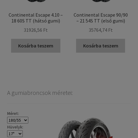
Continental Escape 4.10 –
Continental Escape 90/90
18 60S TT (hátsó gumi)
– 21 54S TT (első gumi)
31926,56 Ft
35764,74 Ft
Kosárba teszem
Kosárba teszem
A gumiabroncsok méretei:
Méret:
Hüvelyk: