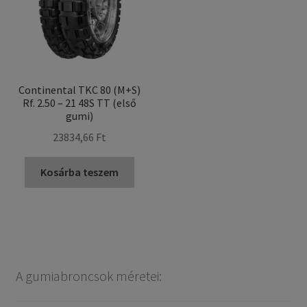
Continental TKC 80 (M+S)
Rf. 2.50 – 21 48S TT (első
gumi)
23834,66 Ft
Kosárba teszem
A gumiabroncsok méretei: