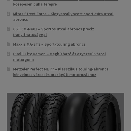
közepesen puha terepre
Mitas Street Force – Kiegyensúlyozott sport-túra utcai
abroncs
CST CM-NK01 – Sportos utcai abroncs precíz
irányíthatósággal
Maxxis MA-ST3 – Sport-touring abroncs
Pirelli City Demon – Megbízható és egyszerű városi
motorgumi
Metzeler Perfect ME 77 – Klasszikus touring-abroncs
kényelmes városi és országúti motorozáshoz