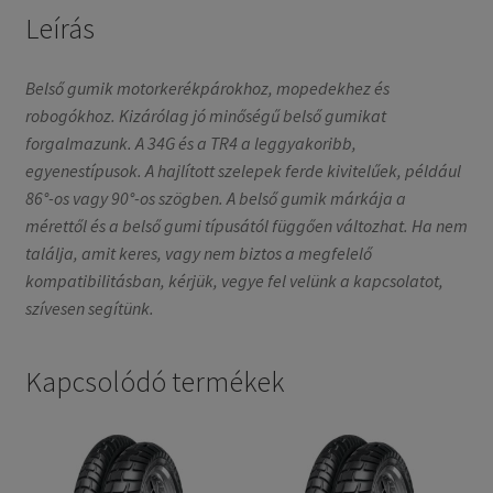
Leírás
Belső gumik motorkerékpárokhoz, mopedekhez és
robogókhoz. Kizárólag jó minőségű belső gumikat
forgalmazunk. A 34G és a TR4 a leggyakoribb,
egyenestípusok. A hajlított szelepek ferde kivitelűek, például
86°-os vagy 90°-os szögben. A belső gumik márkája a
mérettől és a belső gumi típusától függően változhat. Ha nem
találja, amit keres, vagy nem biztos a megfelelő
kompatibilitásban, kérjük, vegye fel velünk a kapcsolatot,
szívesen segítünk.
Kapcsolódó termékek