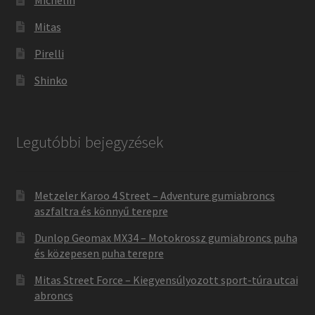
Michelin
Mitas
Pirelli
Shinko
Legutóbbi bejegyzések
Metzeler Karoo 4 Street – Adventure gumiabroncs
aszfaltra és könnyű terepre
Dunlop Geomax MX34 – Motokrossz gumiabroncs puha
és közepesen puha terepre
Mitas Street Force – Kiegyensúlyozott sport-túra utcai
abroncs