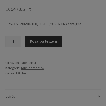
10647,05 Ft
3.25-3.50-90/90-100/80-100/90-16 TR4 straight
3.25-
Kosárba teszem
3.50-
90/90-
100/80-
100/90-
Cikkszám:
tubekuust11
Kategória:
Gumiabroncsok
16
Címke:
16tube
TR4
egyenes
mennyiség
Leírás