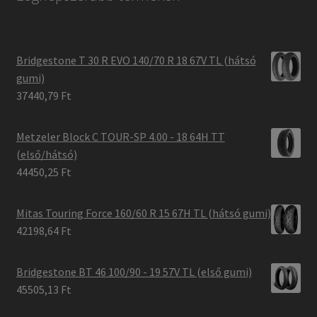
Bridgestone T 30 R EVO 140/70 R 18 67V TL (hátsó
gumi)
37440,79 Ft
Metzeler Block C TOUR-SP 4.00 - 18 64H TT
(első/hátsó)
44450,25 Ft
Mitas Touring Force 160/60 R 15 67H TL (hátsó gumi)
42198,64 Ft
Bridgestone BT 46 100/90 - 19 57V TL (első gumi)
45505,13 Ft