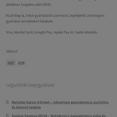
általános forgalmi adót (ÁFA).
Kizárólag új, folyó gyártásból származó, legfeljebb 24 hónapos
gyártású termékeket kínálunk.
Visa, MasterCard, Google Pay, Apple Pay és banki átutalás.
Választ:
HUF
EUR
Legutóbbi bejegyzések
Metzeler Karoo 4 Street – Adventure gumiabroncs aszfaltra
és könnyű terepre
Dunlop Geomax MX34 – Motokrossz gumiabroncs puha és