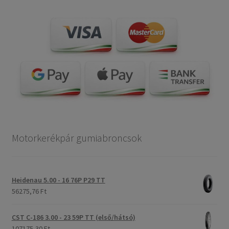
Motorkerékpár gumiabroncsok
Heidenau 5.00 - 16 76P P29 TT
56275,76 Ft
CST C-186 3.00 - 23 59P TT (első/hátsó)
107175,30 Ft