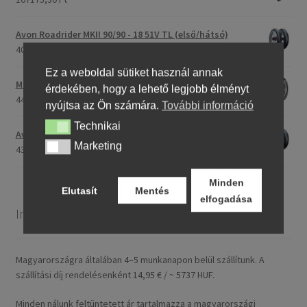
Avon Roadrider MKII 90/90 - 18 51V TL (első/hátsó)
40707,26 Ft
Ez a weboldal sütiket használ annak
Maxxis M-6011 170/80 - 15 77H TL (hátsó gumi)
érdekében, hogy a lehető legjobb élményt
44661,23 Ft
nyújtsa az Ön számára.
További információ
Technikai
Technikai
Avon Roadrider MKII 110/80 - 18 (58V) TL (első/hátsó)
Marketing
Marketing
43719,11 Ft
Minden
Elutasít
Mentés
elfogadása
Információ
Magyarországra általában 4–5 munkanapon belül szállítunk. A
szállítási díj rendelésenként 14,95 € / ~ 5737 HUF.
Minden nálunk feltüntetett ár tartalmazza a magyarországi