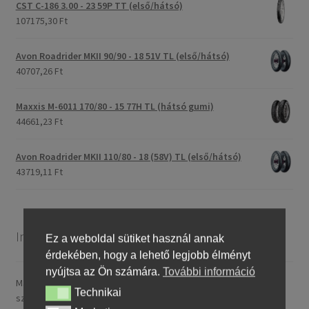
CST C-186 3.00 - 23 59P TT (első/hátsó)
107175,30 Ft
Avon Roadrider MKII 90/90 - 18 51V TL (első/hátsó)
40707,26 Ft
Maxxis M-6011 170/80 - 15 77H TL (hátsó gumi)
44661,23 Ft
Avon Roadrider MKII 110/80 - 18 (58V) TL (első/hátsó)
43719,11 Ft
Információ
Ez a weboldal sütiket használ annak
érdekében, hogy a lehető legjobb élményt
nyújtsa az Ön számára.
További információ
Magyarországra általában 4–5 munkanapon belül szállítunk. A
Technikai
Technikai
szállítási díj rendelésenként 14,95 € / ~ 5737 HUF.