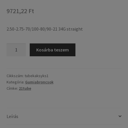
9721,22 Ft
2.50-2.75-70/100-80/90-21 34G straight
2.50-
Kosárba teszem
2.75-
70/100-
80/90-
21
Cikkszám:
tubekaksyks1
Kategória:
Gumiabroncsok
34G
Címke:
21tube
egyenes
mennyiség
Leírás