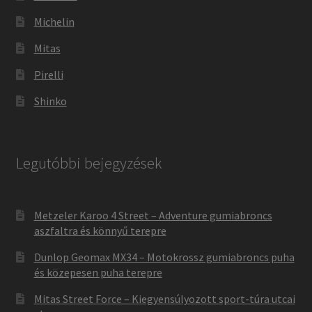
Michelin
Mitas
Pirelli
Shinko
Legutóbbi bejegyzések
Metzeler Karoo 4 Street – Adventure gumiabroncs
aszfaltra és könnyű terepre
Dunlop Geomax MX34 – Motokrossz gumiabroncs puha
és közepesen puha terepre
Mitas Street Force – Kiegyensúlyozott sport-túra utcai