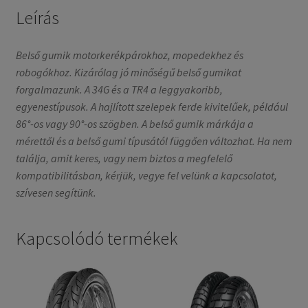
Leírás
Belső gumik motorkerékpárokhoz, mopedekhez és
robogókhoz. Kizárólag jó minőségű belső gumikat
forgalmazunk. A 34G és a TR4 a leggyakoribb,
egyenestípusok. A hajlított szelepek ferde kivitelűek, például
86°-os vagy 90°-os szögben. A belső gumik márkája a
mérettől és a belső gumi típusától függően változhat. Ha nem
találja, amit keres, vagy nem biztos a megfelelő
kompatibilitásban, kérjük, vegye fel velünk a kapcsolatot,
szívesen segítünk.
Kapcsolódó termékek