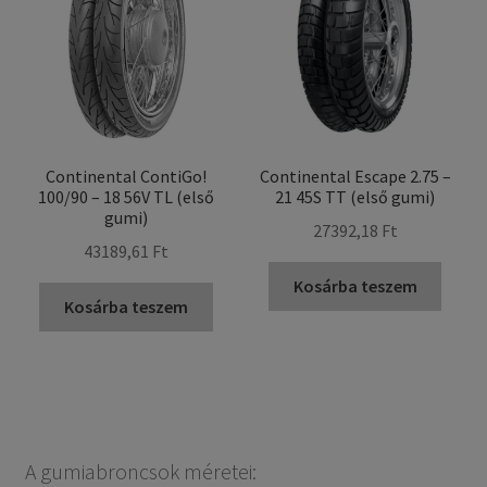
Continental ContiGo!
Continental Escape 2.75 –
100/90 – 18 56V TL (első
21 45S TT (első gumi)
gumi)
27392,18 Ft
43189,61 Ft
Kosárba teszem
Kosárba teszem
A gumiabroncsok méretei: