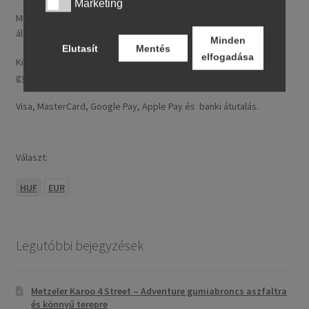
Marketing
Marketing
Minden nálunk feltüntetett ár tartalmazza a magyarországi
általános forgalmi adót (ÁFA).
Minden
Elutasít
Mentés
elfogadása
Kizárólag új, folyó gyártásból származó, legfeljebb 24 hónapos
gyártású termékeket kínálunk.
Visa, MasterCard, Google Pay, Apple Pay és banki átutalás.
Választ:
HUF
EUR
Legutóbbi bejegyzések
Metzeler Karoo 4 Street – Adventure gumiabroncs aszfaltra
és könnyű terepre