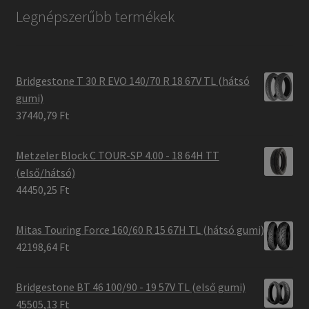
Legnépszerűbb termékek
Bridgestone T 30 R EVO 140/70 R 18 67V TL (hátsó
gumi)
37440,79 Ft
Metzeler Block C TOUR-SP 4.00 - 18 64H TT
(első/hátsó)
44450,25 Ft
Mitas Touring Force 160/60 R 15 67H TL (hátsó gumi)
42198,64 Ft
Bridgestone BT 46 100/90 - 19 57V TL (első gumi)
45505,13 Ft