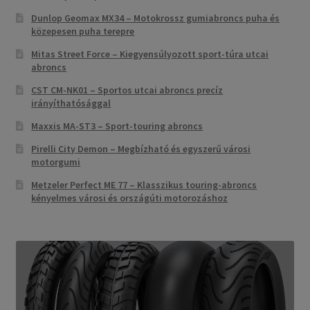
Dunlop Geomax MX34 – Motokrossz gumiabroncs puha és
közepesen puha terepre
Mitas Street Force – Kiegyensúlyozott sport-túra utcai
abroncs
CST CM-NK01 – Sportos utcai abroncs precíz
irányíthatósággal
Maxxis MA-ST3 – Sport-touring abroncs
Pirelli City Demon – Megbízható és egyszerű városi
motorgumi
Metzeler Perfect ME 77 – Klasszikus touring-abroncs
kényelmes városi és országúti motorozáshoz