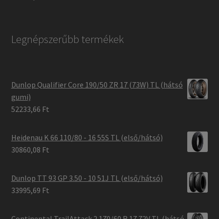
Legnépszerűbb termékek
Dunlop Qualifier Core 190/50 ZR 17 (73W) TL (hátsó
gumi)
52233,66 Ft
Heidenau K 66 110/80 - 16 55S TL (első/hátsó)
30860,08 Ft
Dunlop TT 93 GP 3.50 - 10 51J TL (első/hátsó)
33995,69 Ft
Continental TrailAttack 2 170/60 R 17 72V TL (hátsó