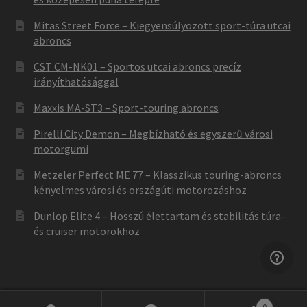
Mitas Street Force – Kiegyensúlyozott sport-túra utcai
abroncs
CST CM-NK01 – Sportos utcai abroncs precíz
irányíthatósággal
Maxxis MA-ST3 – Sport-touring abroncs
Pirelli City Demon – Megbízható és egyszerű városi
motorgumi
Metzeler Perfect ME 77 – Klasszikus touring-abroncs
kényelmes városi és országúti motorozáshoz
Dunlop Elite 4 – Hosszú élettartam és stabilitás túra-
és cruiser motorokhoz
0