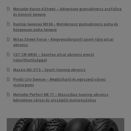
Metzeler Karoo 4 Street – Adventure gumiabroncs aszfaltra
és könnyű terepre
Dunlop Geomax MX34 – Motokrossz gumiabroncs puha és
közepesen puha terepre
Mitas Street Force – Kiegyensúlyozott sport-túra utcai
abroncs
CST CM-NK01 – Sportos utcai abroncs precíz
irányíthatósággal
Maxxis MA-ST3 – Sport-touring abroncs
Pirelli City Demon – Megbízható és egyszerű városi
motorgumi
Metzeler Perfect ME 77 – Klasszikus touring-abroncs
kényelmes városi és országúti motorozáshoz