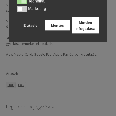
Technikai
Technikai
Magyarországra általában 4–5 munkanapon belül szállítunk. A
Marketing
Marketing
szállítási díj rendelésenként 14,95 € / ~ 5737 HUF.
Minden nálunk feltüntetett ár tartalmazza a magyarországi
Minden
Elutasít
Mentés
általános forgalmi adót (ÁFA).
elfogadása
Kizárólag új, folyó gyártásból származó, legfeljebb 24 hónapos
gyártású termékeket kínálunk.
Visa, MasterCard, Google Pay, Apple Pay és banki átutalás.
Választ:
HUF
EUR
Legutóbbi bejegyzések