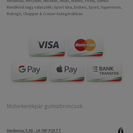
Heidenau, Metzeler, Michelin, Mitas, Maxxis, Pirelli, Shinko.
Rendkívül nagy választék; Sport túra, Enduro, Sport, Supermoto,
Robogó, Chopper & Cruiser kategóriákban.
Motorkerékpár gumiabroncsok
Heidenau 5.00 - 16 76P P29 TT