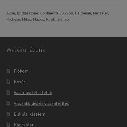
Avon, Bridgestone, Continental, Dunlop, Heidenau, Metzeler,
Michelin, Mitas, Maxxis, Pirelli, Shinko.
Webáruházunk
Fiókom
Kosár
Vásárlási feltételek
Visszaküldés és visszatérítés
Elállási kérelem
Kapcsolat