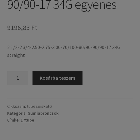
90/90-17 34G egyenes
9196,83 Ft
2 1/2-2 3/4-2.50-2.75-3.00-70/100-80/90-90/90-17 34G
straight
2
Kosárba teszem
1/2-
2
3/4-
2.50-
Cikkszám:
tubeseiskat6
Kategória:
Gumiabroncsok
2.75-
Címke:
17tube
3.00-
70/100-
80/90-