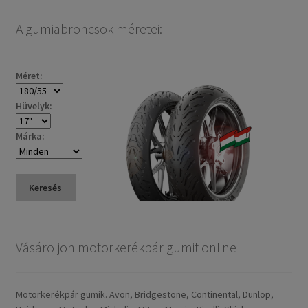
A gumiabroncsok méretei:
Méret:
Hüvelyk:
Márka:
Keresés
Vásároljon motorkerékpár gumit online
Motorkerékpár gumik. Avon, Bridgestone, Continental, Dunlop,