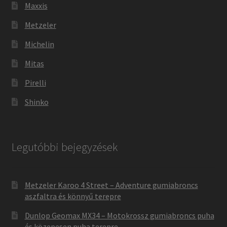
Maxxis
Metzeler
Michelin
Mitas
Pirelli
Shinko
Legutóbbi bejegyzések
Metzeler Karoo 4 Street – Adventure gumiabroncs
aszfaltra és könnyű terepre
Dunlop Geomax MX34 – Motokrossz gumiabroncs puha
és közepesen puha terepre