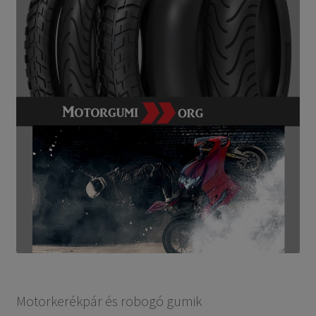
Motorkerékpár és robogó gumik