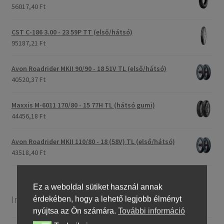
56017,40 Ft
CST C-186 3.00 - 23 59P TT (első/hátsó)
95187,21 Ft
Avon Roadrider MKII 90/90 - 18 51V TL (első/hátsó)
40520,37 Ft
Maxxis M-6011 170/80 - 15 77H TL (hátsó gumi)
44456,18 Ft
Avon Roadrider MKII 110/80 - 18 (58V) TL (első/hátsó)
43518,40 Ft
Ez a weboldal sütiket használ annak
Információ
érdekében, hogy a lehető legjobb élményt
nyújtsa az Ön számára.
További információ