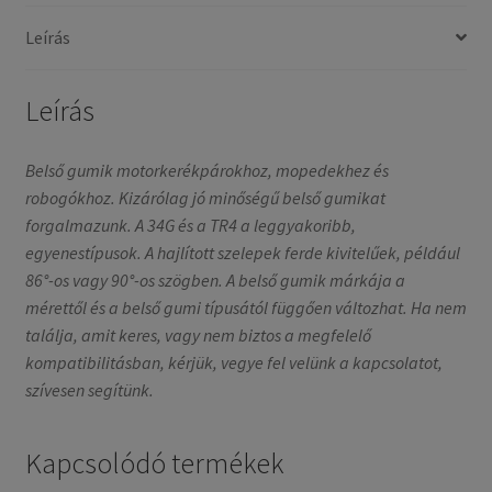
90/90-
Leírás
17
34G
egyenes
Leírás
mennyiség
Belső gumik motorkerékpárokhoz, mopedekhez és
robogókhoz. Kizárólag jó minőségű belső gumikat
forgalmazunk. A 34G és a TR4 a leggyakoribb,
egyenestípusok. A hajlított szelepek ferde kivitelűek, például
86°-os vagy 90°-os szögben. A belső gumik márkája a
mérettől és a belső gumi típusától függően változhat. Ha nem
találja, amit keres, vagy nem biztos a megfelelő
kompatibilitásban, kérjük, vegye fel velünk a kapcsolatot,
szívesen segítünk.
Kapcsolódó termékek