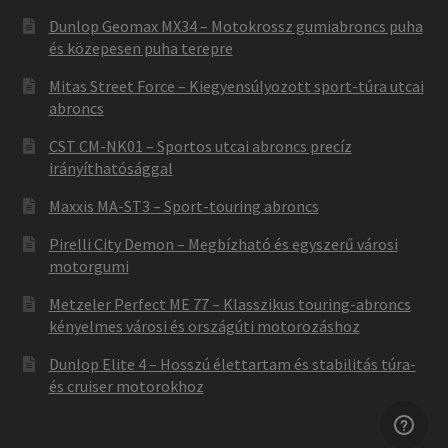
Dunlop Geomax MX34 – Motokrossz gumiabroncs puha
és közepesen puha terepre
Mitas Street Force – Kiegyensúlyozott sport-túra utcai
abroncs
CST CM-NK01 – Sportos utcai abroncs precíz
irányíthatósággal
Maxxis MA-ST3 – Sport-touring abroncs
Pirelli City Demon – Megbízható és egyszerű városi
motorgumi
Metzeler Perfect ME 77 – Klasszikus touring-abroncs
kényelmes városi és országúti motorozáshoz
Dunlop Elite 4 – Hosszú élettartam és stabilitás túra-
és cruiser motorokhoz