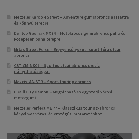
Metzeler Karoo 4 Street – Adventure gumiabroncs aszfaltra
és könnyű terepre
Dunlop Geomax MX34 – Motokrossz gumiabroncs puha és
közepesen puha terepre
Mitas Street Force – Kiegyensúlyozott sport-túra utcai
abroncs
CST CM-NK01 – Sportos utcai abroncs precíz
irányíthatósággal
Maxxis MA-ST3 – Sport-touring abroncs
Pirelli City Demon – Megbízható és egyszerű városi
motorgumi
Metzeler Perfect ME 77 – Klasszikus touring-abroncs
kényelmes városi és országúti motorozáshoz