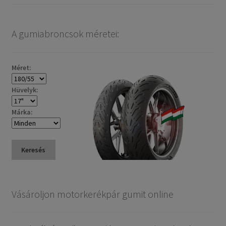
A gumiabroncsok méretei:
Méret:
Hüvelyk:
Márka:
Keresés
Vásároljon motorkerékpár gumit online