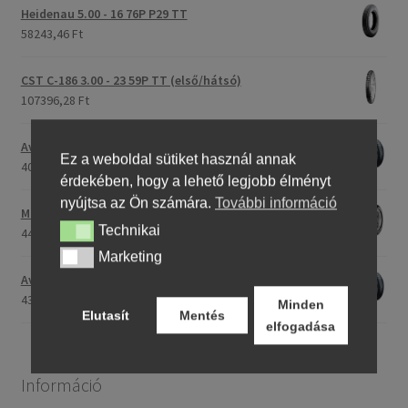
Heidenau 5.00 - 16 76P P29 TT
58243,46 Ft
CST C-186 3.00 - 23 59P TT (első/hátsó)
107396,28 Ft
Avon Roadrider MKII 90/90 - 18 51V TL (első/hátsó)
Ez a weboldal sütiket használ annak
40791,20 Ft
érdekében, hogy a lehető legjobb élményt
nyújtsa az Ön számára.
További információ
Maxxis M-6011 170/80 - 15 77H TL (hátsó gumi)
Technikai
Technikai
44753,31 Ft
Marketing
Marketing
Avon Roadrider MKII 110/80 - 18 (58V) TL (első/hátsó)
43809,26 Ft
Minden
Elutasít
Mentés
elfogadása
Információ