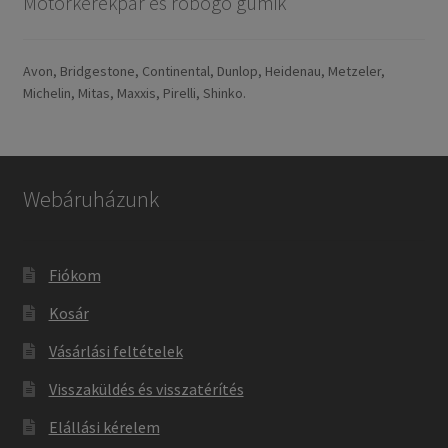
Motorkerékpár és robogó gumik
Avon, Bridgestone, Continental, Dunlop, Heidenau, Metzeler,
Michelin, Mitas, Maxxis, Pirelli, Shinko.
Webáruházunk
Fiókom
Kosár
Vásárlási feltételek
Visszaküldés és visszatérítés
Elállási kérelem