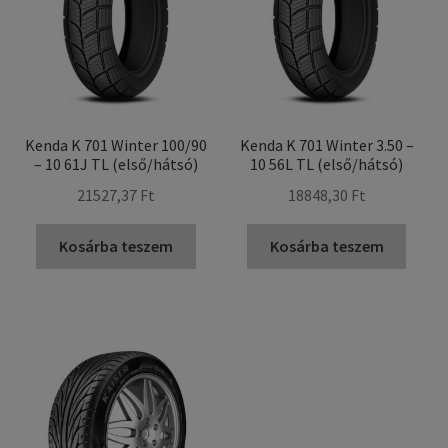
Kenda K 701 Winter 100/90
Kenda K 701 Winter 3.50 –
– 10 61J TL (első/hátsó)
10 56L TL (első/hátsó)
21527,37 Ft
18848,30 Ft
Kosárba teszem
Kosárba teszem