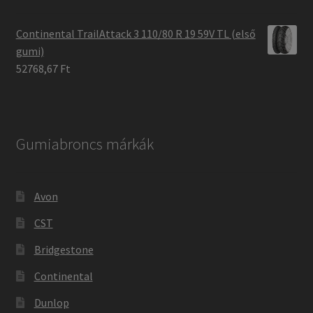
Continental TrailAttack 3 110/80 R 19 59V TL (első
gumi)
52768,67 Ft
Gumiabroncs márkák
Avon
CST
Bridgestone
Continental
Dunlop