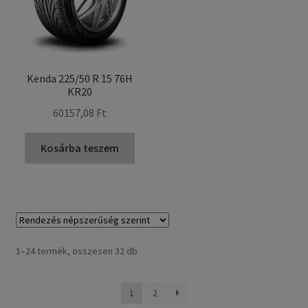
Kenda 225/50 R 15 76H
KR20
60157,08 Ft
Kosárba teszem
Sorted
1–24 termék, összesen 32 db
by
popularity
1
2