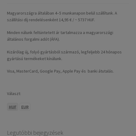
Magyarországra általában 4–5 munkanapon belül szállítunk. A
szállítási díj rendelésenként 14,95 € / ~ 5737 HUF.
Minden nálunk feltüntetett ár tartalmazza a magyarországi
általános forgalmi adót (ÁFA).
Kizárólag új, folyó gyártásból származó, legfeljebb 24 hónapos
gyártású termékeket kínálunk.
Visa, MasterCard, Google Pay, Apple Pay és banki átutalás.
Választ:
HUF
EUR
Legutóbbi bejegyzések