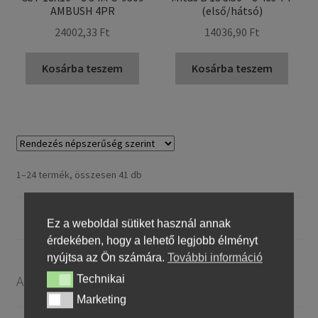
AMBUSH 4PR
(első/hátsó)
24002,33 Ft
14036,90 Ft
Kosárba teszem
Kosárba teszem
Sorted
1–24 termék, összesen 41 db
by
popularity
1
2
Ez a weboldal sütiket használ annak
érdekében, hogy a lehető legjobb élményt
nyújtsa az Ön számára.
További információ
A gumiabroncsok méretei:
Technikai
Technikai
Marketing
Marketing