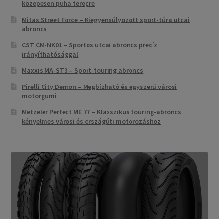
közepesen puha terepre
Mitas Street Force – Kiegyensúlyozott sport-túra utcai
abroncs
CST CM-NK01 – Sportos utcai abroncs precíz
irányíthatósággal
Maxxis MA-ST3 – Sport-touring abroncs
Pirelli City Demon – Megbízható és egyszerű városi
motorgumi
Metzeler Perfect ME 77 – Klasszikus touring-abroncs
kényelmes városi és országúti motorozáshoz