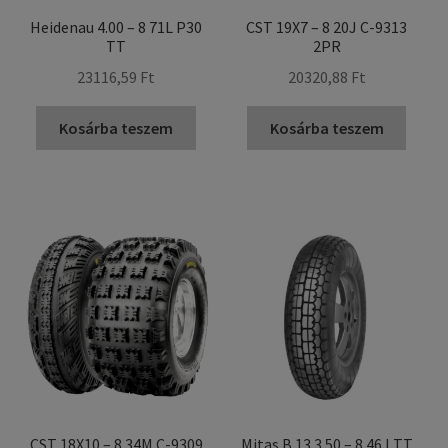
Heidenau 4.00 – 8 71L P30
CST 19X7 – 8 20J C-9313
TT
2PR
23116,59 Ft
20320,88 Ft
Kosárba teszem
Kosárba teszem
CST 18X10 – 8 34M C-9309
Mitas B 13 3.50 – 8 46J TT