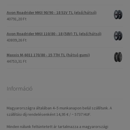
Avon Roadrider MKII 90/90 - 18 51V TL (első/hátsó)
40791,20 Ft
Avon Roadrider MKII 110/80 - 18 (58V) TL (első/hátsó)
43809,26 Ft
Maxxis M-6011 170/80 - 15 77H TL (hátsó gumi)
44753,31 Ft
Információ
Magyarországra általában 4–5 munkanapon belül szállítunk. A
szállítási díj rendelésenként 14,95 € / ~ 5737 HUF.
Minden nálunk feltüntetett ár tartalmazza a magyarországi