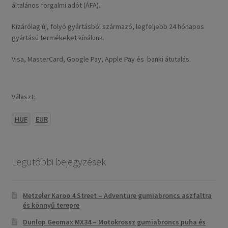
általános forgalmi adót (ÁFA).
Kizárólag új, folyó gyártásból származó, legfeljebb 24 hónapos
gyártású termékeket kínálunk.
Visa, MasterCard, Google Pay, Apple Pay és banki átutalás.
Választ:
HUF
EUR
Legutóbbi bejegyzések
Metzeler Karoo 4 Street – Adventure gumiabroncs aszfaltra
és könnyű terepre
Dunlop Geomax MX34 – Motokrossz gumiabroncs puha és