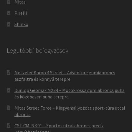
Mitas
Pirelli
Shinko
Legutóbbi bejegyzések
Metzeler Karoo 4 Street – Adventure gumiabroncs
aszfaltra és könnyű terepre
Dunlop Geomax MX34 – Motokrossz gumiabroncs puha
és közepesen puha terepre
Mitas Street Force – Kiegyensúlyozott sport-túra utcai
abroncs
CST CM-NK01 – Sportos utcai abroncs precíz
irányíthatósággal