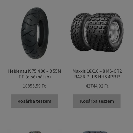
Heidenau K 75 4.00 – 8 55M
Maxxis 18X10 – 8 MS-CR2
TT (első/hátsó)
RAZR PLUS NHS 4PR R
18855,59 Ft
42744,92 Ft
Kosárba teszem
Kosárba teszem