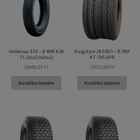
Heidenau 3.50 – 8 46M K38
Kingstyre 18.5X8.5 – 8 78M
TL (első/hátsó)
KT-705 6PR
18666,05 Ft
31613,09 Ft
Kosárba teszem
Kosárba teszem