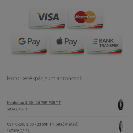
Motorkerékpár gumiabroncsok
Heidenau 5.00 - 16 76P P29 TT
58243,46 Ft
CST C-186 3.00 - 23 59P TT (első/hátsó)
107396,28 Ft