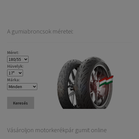
A gumiabroncsok méretei:
Méret:
Hüvelyk:
Márka:
Keresés
Vásároljon motorkerékpár gumit online