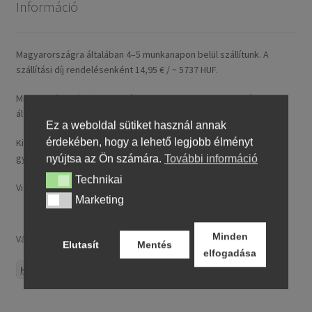
Információ
Magyarországra általában 4–5 munkanapon belül szállítunk. A
szállítási díj rendelésenként 14,95 € / ~ 5737 HUF.
Minden nálunk feltüntetett ár tartalmazza a magyarországi
általános forgalmi adót (ÁFA).
Ez a weboldal sütiket használ annak
érdekében, hogy a lehető legjobb élményt
Kizárólag új, folyó gyártásból származó, legfeljebb 24 hónapos
gyártású termékeket kínálunk.
nyújtsa az Ön számára.
További információ
Technikai
Technikai
Visa, MasterCard, Google Pay, Apple Pay és banki átutalás.
Marketing
Marketing
Minden
Választ:
Elutasít
Mentés
elfogadása
HUF
EUR