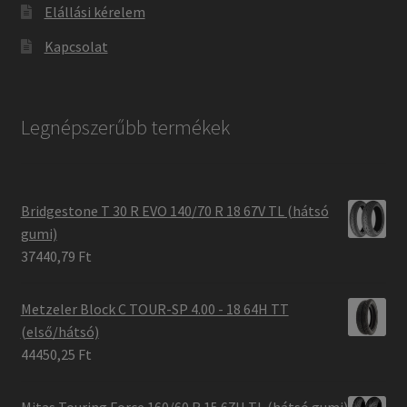
Elállási kérelem
Kapcsolat
Legnépszerűbb termékek
Bridgestone T 30 R EVO 140/70 R 18 67V TL (hátsó
gumi)
37440,79 Ft
Metzeler Block C TOUR-SP 4.00 - 18 64H TT
(első/hátsó)
44450,25 Ft
Mitas Touring Force 160/60 R 15 67H TL (hátsó gumi)