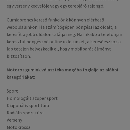
child
egy verseny kedvelője vagy egy terepjáró rajongó.
menu
Tesztek
Gumiabroncs kereső funkciónk könnyen elérhető
Kapcs.
weboldalunkon. Ha számítógépen böngészi az oldalt, a
keresőt a jobb oldalon találja meg. Ha inkább a telefonján
keresztül böngészné online üzletünket, a keresőeszköz a
lap tetején helyezkedik el, hogy mobilbarát élményt
biztosítson.
Motoros gumink választéka magába foglalja az alábbi
kategóriákat:
Sport
Homologált szuper sport
Diagonális sport túra
Radiális sport túra
Verseny
Motokrossz