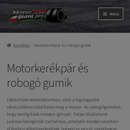
Ugrás
Kilépés
Menü
a
a
navigációhoz
tartalomba
Expand
Gumik
child
Kezdőlap
Motorkerékpár és robogó gumik
menu
Motorkerékpár és robogó gumik
Motorkerékpár és
ATV gumik
Expand
robogó gumik
Belső gumi és szalag
child
menu
Utasítás
Üdvözöljük weboldalunkon, ahol a legnagyobb
választékban találhatja meg a motor- és robogógumikat,
Expand
Gumi ABC
hogy kielégítsük minden igényét. Teljes kínálatunk
child
számos kategóriát tartalmaz, amelyek minden vezetési
menu
Expand
Márkák
stílushoz alkalmazkodnak, legyen az egy út szerelmese,