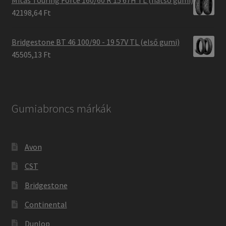
42198,64 Ft
Bridgestone BT 46 100/90 - 19 57V TL (első gumi)
45505,13 Ft
Gumiabroncs márkák
Avon
CST
Bridgestone
Continental
Dunlop