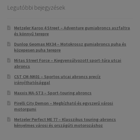
Legutóbbi bejegyzések
Metzeler Karoo 4 Street – Adventure gumiabroncs aszfaltra
és könnyű terepre
Dunlop Geomax MX34 – Motokrossz gumiabroncs puha és
közepesen puha terepre
Mitas Street Force – Kiegyensúlyozott sport-túra utcai
abroncs
CST CM-NK01 – Sportos utcai abroncs precíz
irányíthatósággal
Maxxis MA-ST3 – Sport-touring abroncs
Pirelli City Demon – Megbízható és egyszerű városi
motorgumi
Metzeler Perfect ME 77 – Klasszikus touring-abroncs
kényelmes városi és országúti motorozáshoz