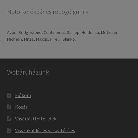
Motorkerékpár és robogó gumik
Avon, Bridgestone, Continental, Dunlop, Heidenau, Metzeler,
Michelin, Mitas, Maxxis, Pirelli, Shinko.
Webáruházunk
Fiókom
Kosár
Vásárlási feltételek
Visszaküldés és visszatérítés