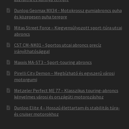
Dunlop Geomax MX34 – Motokrossz gumiabroncs puha
és közepesen puha terepre
Mitas Street Force – Kiegyensúlyozott sport-túra utcai
abroncs
CST CM-NK01 – Sportos utcai abroncs precíz
irányíthatósággal
Maxxis MA-ST3 – Sport-touring abroncs
Pirelli City Demon – Megbízható és egyszerű városi
motorgumi
Metzeler Perfect ME 77 – Klasszikus touring-abroncs
kényelmes városi és országúti motorozáshoz
Dunlop Elite 4 – Hosszú élettartam és stabilitás túra-
és cruiser motorokhoz