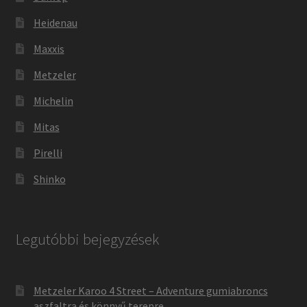
Heidenau
Maxxis
Metzeler
Michelin
Mitas
Pirelli
Shinko
Legutóbbi bejegyzések
Metzeler Karoo 4 Street – Adventure gumiabroncs
aszfaltra és könnyű terepre