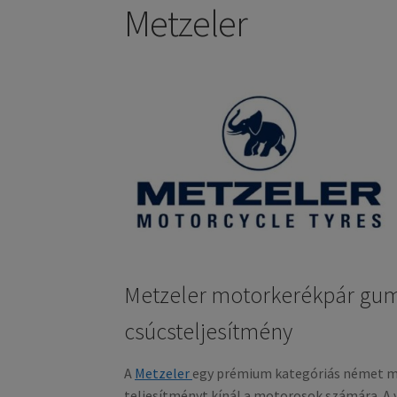
Metzeler
Metzeler motorkerékpár gumi
csúcsteljesítmény
A
Metzeler
egy prémium kategóriás német m
teljesítményt kínál a motorosok számára. A v