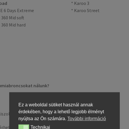
road
* Karoo 3
E 6 Days Extreme
* Karoo Street
 360 Mid soft
 360 Mid hard
gumiabroncsokat nálunk?
Ez a weboldal sütiket használ annak
érdekében, hogy a lehető legjobb élményt
iszolgálás
nyújtsa az Ön számára.
További információ
érhető kiváló áron a Motorgumi.org weboldalon!
Technikai
Technikai