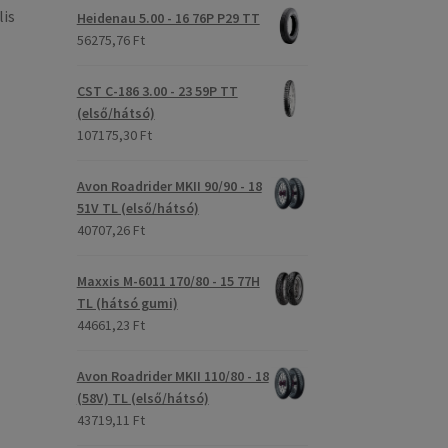
lis
Heidenau 5.00 - 16 76P P29 TT
56275,76 Ft
CST C-186 3.00 - 23 59P TT
(első/hátsó)
107175,30 Ft
Avon Roadrider MKII 90/90 - 18
51V TL (első/hátsó)
40707,26 Ft
Maxxis M-6011 170/80 - 15 77H
TL (hátsó gumi)
44661,23 Ft
Avon Roadrider MKII 110/80 - 18
(58V) TL (első/hátsó)
43719,11 Ft