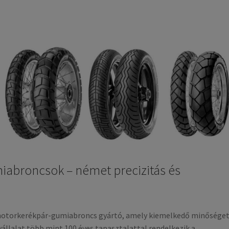
abroncsok – német precizitás és
otorkerékpár-gumiabroncs gyártó, amely kiemelkedő minőséget
állalat több mint 100 éves tapasztalattal rendelkezik a