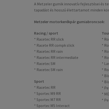
A Metzeler gumik innovatív fejlesztései és te
tapadást és hosszú élettartamot minden kö
Metzeler motorkerékpár gumiabroncsok:
Racing / sport
Tou
* Racetec RR slick
* Ro
* Racete RR compk slick
* Ro
* Racetec RR rain
* Ro
* Racetec RR intermediate
* Ro
* Racetec SM
* La
* Racetec SM rain
* Ro
* Bl
Sport
* Bl
* Racetec RR
* Pe
* Sportec M9 RR
* ME
* Sportec M7 RR
* Pe
* Sportec M5 Interact