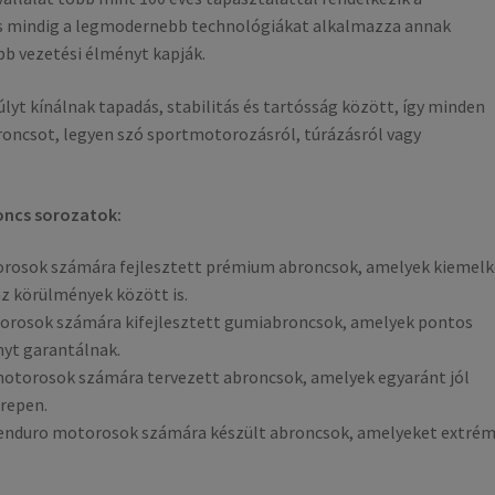
s mindig a legmodernebb technológiákat alkalmazza annak
b vezetési élményt kapják.
yt kínálnak tapadás, stabilitás és tartósság között, így minden
roncsot, legyen szó sportmotorozásról, túrázásról vagy
oncs sorozatok:
orosok számára fejlesztett prémium abroncsok, amelyek kiemel
az körülmények között is.
orosok számára kifejlesztett gumiabroncsok, amelyek pontos
nyt garantálnak.
otorosok számára tervezett abroncsok, amelyek egyaránt jól
erepen.
s enduro motorosok számára készült abroncsok, amelyeket extré