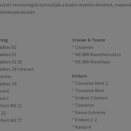
sztelt technológiái biztosítják a kiváló vezetési élményt, maximá
rülmények között.
ring
Cruiser & Tourer
adtec 02
* Cruisetec
adtec 01
* ME 888 Marathon ultra
adtec 01 SE
* ME 880 Marathon
adtec Z8 Interact
Enduro
sertec
* Tourance Next 2
adtec Z6
* Tourance Next
ock K
* Enduro 3 Sahara
ock C
* Tourance
rfect ME 11
* Karoo Extreme
 22
* Enduro 1-2
rfect ME 77
* Karoo 4