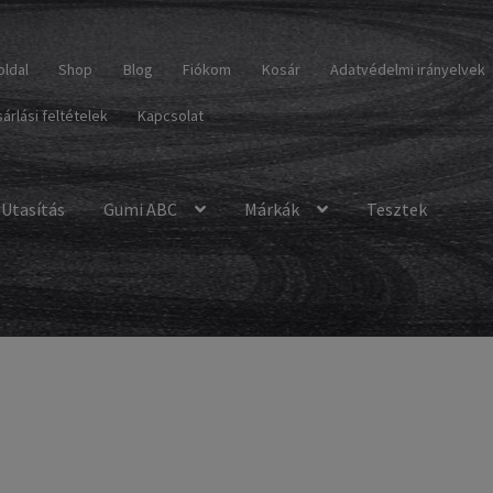
oldal
Shop
Blog
Fiókom
Kosár
Adatvédelmi irányelvek
árlási feltételek
Kapcsolat
Utasítás
Gumi ABC
Márkák
Tesztek