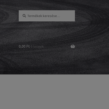
Keresés
Keresés
a
következőre:
0,00 Ft
0 termék