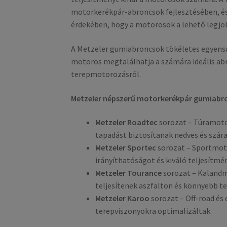
motorkerékpár-abroncsok fejlesztésében, é
érdekében, hogy a motorosok a lehető legjob
A Metzeler gumiabroncsok tökéletes egyensúl
motoros megtalálhatja a számára ideális ab
terepmotorozásról.
Metzeler népszerű motorkerékpár gumiabr
Metzeler Roadtec
sorozat – Túramot
tapadást biztosítanak nedves és szár
Metzeler Sportec
sorozat – Sportmot
irányíthatóságot és kiváló teljesítmé
Metzeler Tourance
sorozat – Kalandm
teljesítenek aszfalton és könnyebb t
Metzeler Karoo
sorozat – Off-road é
terepviszonyokra optimalizáltak.