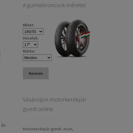
A gumiabroncsok méretei:
Méret:
Hüvelyk:
Márka:
Keresés
Vásároljon motorkerékpár
gumit online
 és
Motorkerékpár gumik. Avon,