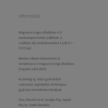
Információ
Magyarországra általában 4–5
munkanapon belül szállítunk. A
szállítási díj rendelésenként 14,95 € / ~
5737 HUF.
Minden nálunk feltüntetett ár
tartalmazza a magyarországi általános
forgalmi adót (ÁFA).
Kizárólag új, folyó gyártásból
származó, legfeljebb 24 hónapos
gyártású termékeket kínálunk.
Visa, MasterCard, Google Pay, Apple
Pay és banki átutalás.