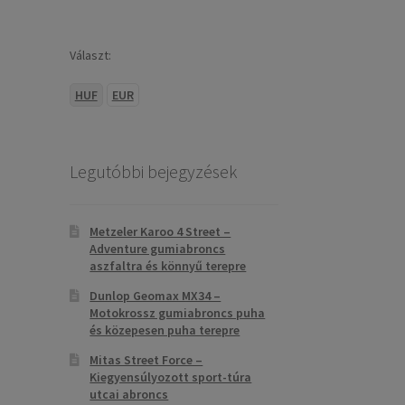
Választ:
HUF
EUR
Legutóbbi bejegyzések
Metzeler Karoo 4 Street –
Adventure gumiabroncs
aszfaltra és könnyű terepre
Dunlop Geomax MX34 –
Motokrossz gumiabroncs puha
és közepesen puha terepre
Mitas Street Force –
Kiegyensúlyozott sport-túra
utcai abroncs