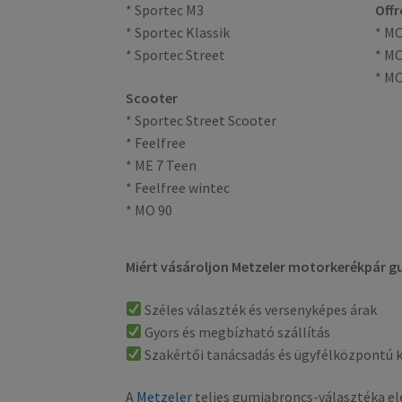
* Sportec M3
Off
* Sportec Klassik
* MC
* Sportec Street
* MC
* MC
Scooter
* Sportec Street Scooter
* Feelfree
* ME 7 Teen
* Feelfree wintec
* MO 90
Miért vásároljon Metzeler motorkerékpár 
Széles választék és versenyképes árak
Gyors és megbízható szállítás
Szakértői tanácsadás és ügyfélközpontú k
A
Metzeler
teljes gumiabroncs-választéka el