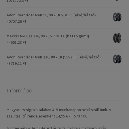
107175,30 Ft
Avon Roadrider MKII 90/90 - 18 51V TL (első/hátsó)
40707,26 Ft
Maxxis M-6011 170/80 - 15 77H TL (hátsó gumi)
44661,23 Ft
Avon Roadrider MKII 110/80 - 18 (58V) TL (első/hátsó)
43719,11 Ft
Információ
Magyarországra általában 4–5 munkanapon belül szállítunk. A
szállítási díj rendelésenként 14,95 € / ~ 5737 HUF.
Minden nálunk feltüntetett ár tartalmazza a magyarországi