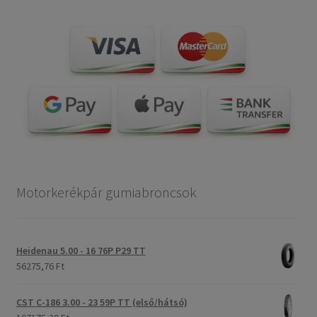
Motorkerékpár gumiabroncsok
Heidenau 5.00 - 16 76P P29 TT
56275,76 Ft
CST C-186 3.00 - 23 59P TT (első/hátsó)