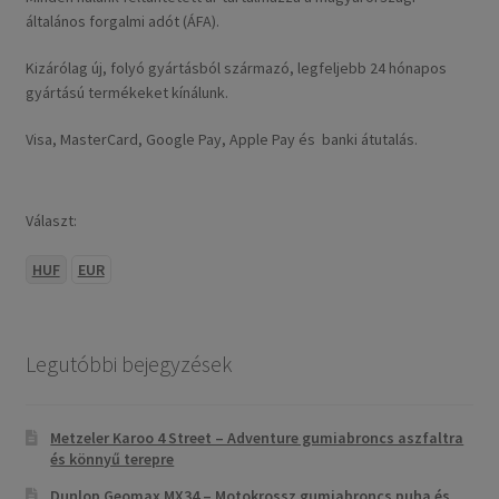
általános forgalmi adót (ÁFA).
Kizárólag új, folyó gyártásból származó, legfeljebb 24 hónapos
gyártású termékeket kínálunk.
Visa, MasterCard, Google Pay, Apple Pay és banki átutalás.
Választ:
HUF
EUR
Legutóbbi bejegyzések
Metzeler Karoo 4 Street – Adventure gumiabroncs aszfaltra
és könnyű terepre
Dunlop Geomax MX34 – Motokrossz gumiabroncs puha és