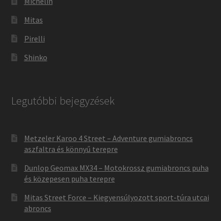
Michelin
Mitas
Pirelli
Shinko
Legutóbbi bejegyzések
Metzeler Karoo 4 Street – Adventure gumiabroncs
aszfaltra és könnyű terepre
Dunlop Geomax MX34 – Motokrossz gumiabroncs puha
és közepesen puha terepre
Mitas Street Force – Kiegyensúlyozott sport-túra utcai
abroncs