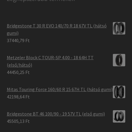
Bridgestone T 30 R EVO 140/70 R 18 67V TL (hátsó
gumi)
37440,79 Ft
Metzeler Block C TOUR-SP 4.00 - 18 64H TT
(első/hátsó)
44450,25 Ft
Mitas Touring Force 160/60 R 15 67H TL (hátsó gumi)
42198,64 Ft
Bridgestone BT 46 100/90 - 19 57V TL (első gumi)
45505,13 Ft