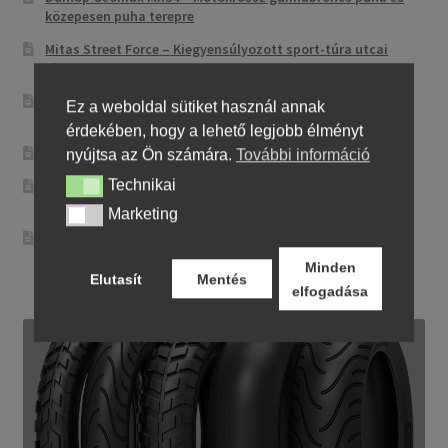
közepesen puha terepre
Mitas Street Force – Kiegyensúlyozott sport-túra utcai
abroncs
CST CM-NK01 – Sportos utcai abroncs precíz
Ez a weboldal sütiket használ annak
irányíthatósággal
érdekében, hogy a lehető legjobb élményt
Maxxis MA-ST3 – Sport-touring abroncs
nyújtsa az Ön számára.
További információ
Technikai
Pirelli City Demon – Megbízható és egyszerű városi
Technikai
motorgumi
Marketing
Marketing
Metzeler Perfect ME 77 – Klasszikus touring-abroncs
kényelmes városi és országúti motorozáshoz
Minden
Elutasít
Mentés
elfogadása