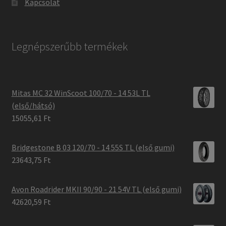
Kapcsolat
Legnépszerűbb termékek
Mitas MC 32 WinScoot 100/70 - 14 53L TL
(első/hátsó)
15055,61 Ft
Bridgestone B 03 120/70 - 14 55S TL (első gumi)
23643,75 Ft
Avon Roadrider MKII 90/90 - 21 54V TL (első gumi)
42620,59 Ft