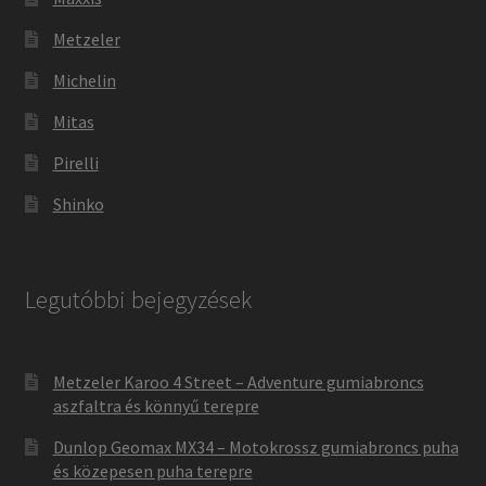
Metzeler
Michelin
Mitas
Pirelli
Shinko
Legutóbbi bejegyzések
Metzeler Karoo 4 Street – Adventure gumiabroncs
aszfaltra és könnyű terepre
Dunlop Geomax MX34 – Motokrossz gumiabroncs puha
és közepesen puha terepre