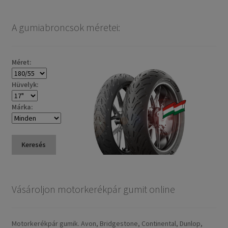
A gumiabroncsok méretei:
Méret:
Hüvelyk:
Márka:
Keresés
Vásároljon motorkerékpár gumit online
Motorkerékpár gumik. Avon, Bridgestone, Continental, Dunlop,