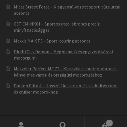
Mitas Street Force – Kiegyensúlyozott sport-túra utcai
abroncs
CST CM-NK01 – Sportos utcai abroncs precíz
irányíthatósággal
Maxxis MA-ST3 – Sport-touring abroncs
Pirelli City Demon – Megbízható és egyszerű városi
motorgumi
Metzeler Perfect ME 77 – Klasszikus touring-abroncs
kényelmes városi és országúti motorozáshoz
Dunlop Elite 4 – Hosszú élettartam és stabilitás túra-
és cruiser motorokhoz
0