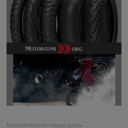
Motorkerékpár és robogó gumik