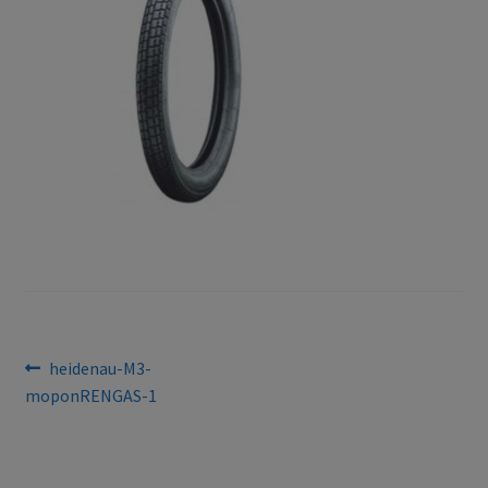
Bejegyzés
Previous
heidenau-M3-
post:
moponRENGAS-1
navigáció