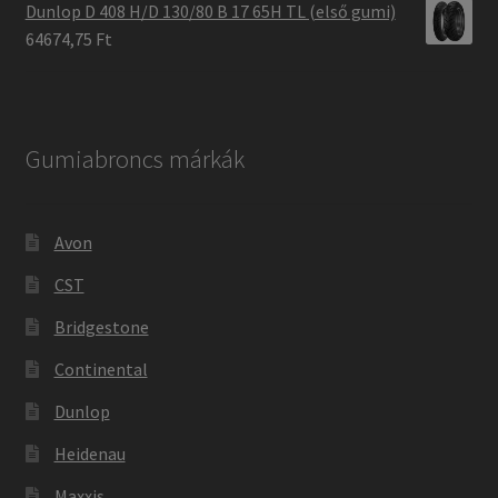
Dunlop D 408 H/D 130/80 B 17 65H TL (első gumi)
64674,75 Ft
Gumiabroncs márkák
Avon
CST
Bridgestone
Continental
Dunlop
Heidenau
Maxxis