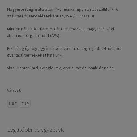
Magyarországra általában 4–5 munkanapon belül szállítunk. A
szállítási díj rendelésenként 14,95 € / ~ 5737 HUF.
Minden nálunk feltüntetett ár tartalmazza a magyarországi
általános forgalmi adót (ÁFA).
Kizárólag új, folyó gyártásból származó, legfeljebb 24 hónapos
gyártású termékeket kínálunk.
Visa, MasterCard, Google Pay, Apple Pay és banki átutalás.
Választ:
HUF
EUR
Legutóbbi bejegyzések