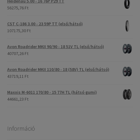
Heidenau 5.00 - 16 76P P29 TT
56275,76 Ft
CST C-186 3.00 - 23 59P TT (első/hátsó)
107175,30 Ft
Avon Roadrider MKII 90/90 - 18 51V TL (első/hátsó)
40707,26 Ft
Avon Roadrider MKII 110/80 - 18 (58V) TL (első/hátsó)
43719,11 Ft
Maxxis M-6011 170/80 - 15 77H TL (hátsó gumi)
44661,23 Ft
Információ