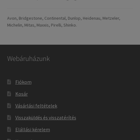
Avon, Bridgestone, Continental, Dunlop, Heidenau, Metzeler,
Michelin, Mitas, Maxxis, Pirelli, Shinko.
Webáruházunk
Fiókom
Kosár
Vásárlási feltételek
Visszaküldés és visszatérítés
Elállási kérelem