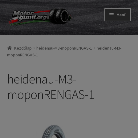
Ugrás
Kilépés
Menü
a
a
navigációhoz
tartalomba
Expand
Gumik
child
Kezdőlap
heidenau-M3-moponRENGAS-1
heidenau-M3-
menu
Expand
Belső gumi és szalag
moponRENGAS-1
child
menu
Utasítás
heidenau-M3-
Expand
Gumi ABC
moponRENGAS-1
child
menu
Expand
Márkák
child
menu
Tesztek
Kapcs.