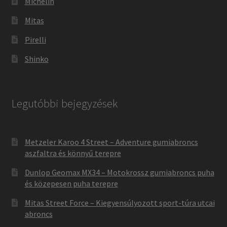
Michelin
Mitas
Pirelli
Shinko
Legutóbbi bejegyzések
Metzeler Karoo 4 Street – Adventure gumiabroncs
aszfaltra és könnyű terepre
Dunlop Geomax MX34 – Motokrossz gumiabroncs puha
és közepesen puha terepre
Mitas Street Force – Kiegyensúlyozott sport-túra utcai
abroncs