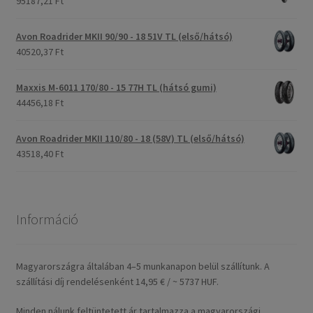
95187,21 Ft
Avon Roadrider MKII 90/90 - 18 51V TL (első/hátsó)
40520,37 Ft
Maxxis M-6011 170/80 - 15 77H TL (hátsó gumi)
44456,18 Ft
Avon Roadrider MKII 110/80 - 18 (58V) TL (első/hátsó)
43518,40 Ft
Információ
Magyarországra általában 4–5 munkanapon belül szállítunk. A
szállítási díj rendelésenként 14,95 € / ~ 5737 HUF.
Minden nálunk feltüntetett ár tartalmazza a magyarországi