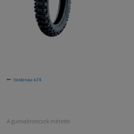
Bejegyzés
Previous
heidenau-k74
post:
navigáció
A gumiabroncsok méretei: