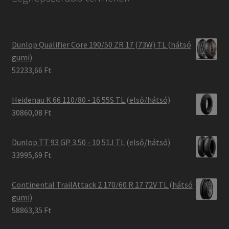
Dunlop Qualifier Core 190/50 ZR 17 (73W) TL (hátsó
gumi)
52233,66 Ft
Heidenau K 66 110/80 - 16 55S TL (első/hátsó)
30860,08 Ft
Dunlop TT 93 GP 3.50 - 10 51J TL (első/hátsó)
33995,69 Ft
Continental TrailAttack 2 170/60 R 17 72V TL (hátsó
gumi)
58863,35 Ft