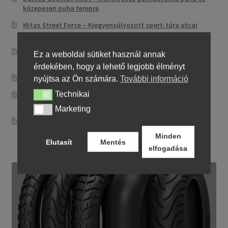
közepesen puha terepre
Mitas Street Force – Kiegyensúlyozott sport-túra utcai
abroncs
CST CM-NK01 – Sportos utcai abroncs precíz
Ez a weboldal sütiket használ annak
irányíthatósággal
érdekében, hogy a lehető legjobb élményt
Maxxis MA-ST3 – Sport-touring abroncs
nyújtsa az Ön számára.
További információ
Technikai
Pirelli City Demon – Megbízható és egyszerű városi
Technikai
motorgumi
Marketing
Marketing
Metzeler Perfect ME 77 – Klasszikus touring-abroncs
kényelmes városi és országúti motorozáshoz
Minden
Elutasít
Mentés
elfogadása