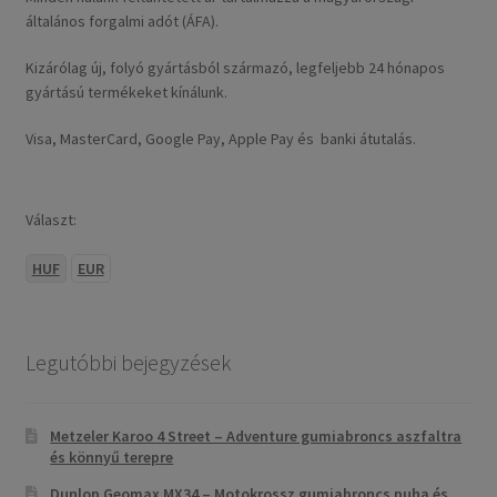
általános forgalmi adót (ÁFA).
Kizárólag új, folyó gyártásból származó, legfeljebb 24 hónapos
gyártású termékeket kínálunk.
Visa, MasterCard, Google Pay, Apple Pay és banki átutalás.
Választ:
HUF
EUR
Legutóbbi bejegyzések
Metzeler Karoo 4 Street – Adventure gumiabroncs aszfaltra
és könnyű terepre
Dunlop Geomax MX34 – Motokrossz gumiabroncs puha és