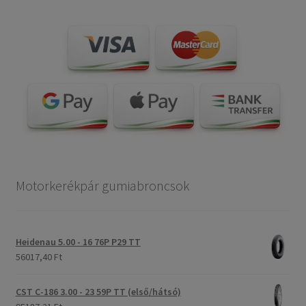
Motorkerékpár gumiabroncsok
Heidenau 5.00 - 16 76P P29 TT
56017,40 Ft
CST C-186 3.00 - 23 59P TT (első/hátsó)