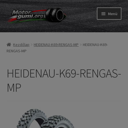
Ugrás
Kilépés
Menü
a
a
navigációhoz
tartalomba
Expand
Gumik
child
Kezdőlap
HEIDENAU-K69-RENGAS-MP
HEIDENAU-K69-
menu
Expand
Belső gumi és szalag
RENGAS-MP
child
menu
Utasítás
HEIDENAU-K69-RENGAS-
Expand
Gumi ABC
MP
child
menu
Expand
Márkák
child
menu
Tesztek
Kapcs.