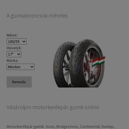
A gumiabroncsok méretei:
Méret:
Hüvelyk:
Márka:
Keresés
Vásároljon motorkerékpár gumit online
Motorkerékpár gumik. Avon, Bridgestone, Continental, Dunlop,