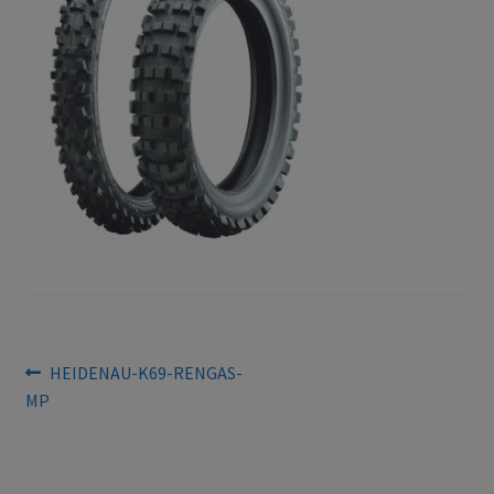
Bejegyzés
Previous
HEIDENAU-K69-RENGAS-
post:
MP
navigáció