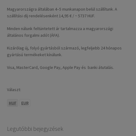
Magyarországra általában 4–5 munkanapon belül szállítunk. A
szállítási díj rendelésenként 14,95 € / ~ 5737 HUF.
Minden nálunk feltüntetett ár tartalmazza a magyarországi
általános forgalmi adót (ÁFA).
Kizárólag új, folyó gyártásból származó, legfeljebb 24 hónapos
gyártású termékeket kínálunk.
Visa, MasterCard, Google Pay, Apple Pay és banki átutalás.
Választ:
HUF
EUR
Legutóbbi bejegyzések