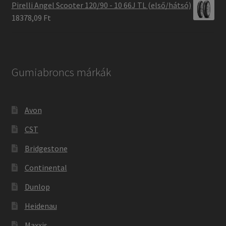
Pirelli Angel Scooter 120/90 - 10 66J TL (első/hátsó)
18378,09 Ft
Gumiabroncs márkák
Avon
CST
Bridgestone
Continental
Dunlop
Heidenau
Maxxis