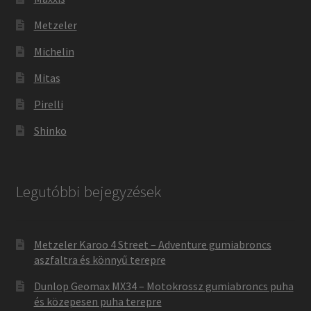
Metzeler
Michelin
Mitas
Pirelli
Shinko
Legutóbbi bejegyzések
Metzeler Karoo 4 Street – Adventure gumiabroncs
aszfaltra és könnyű terepre
Dunlop Geomax MX34 – Motokrossz gumiabroncs puha
és közepesen puha terepre