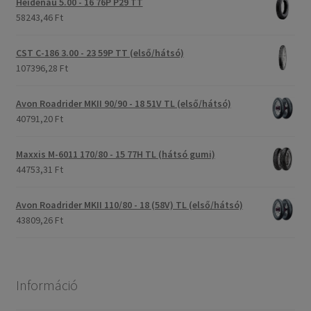
Heidenau 5.00 - 16 76P P29 TT
58243,46 Ft
CST C-186 3.00 - 23 59P TT (első/hátsó)
107396,28 Ft
Avon Roadrider MKII 90/90 - 18 51V TL (első/hátsó)
40791,20 Ft
Maxxis M-6011 170/80 - 15 77H TL (hátsó gumi)
44753,31 Ft
Avon Roadrider MKII 110/80 - 18 (58V) TL (első/hátsó)
43809,26 Ft
Információ