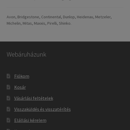
Avon, Bridgestone, Continental, Dunlop, Heidenau, Metzeler,
Michelin, Mitas, Maxxis, Pirelli, Shinko.
Webáruházunk
Fiókom
Kosár
Vásárlási feltételek
Visszaküldés és visszatérítés
Elállási kérelem