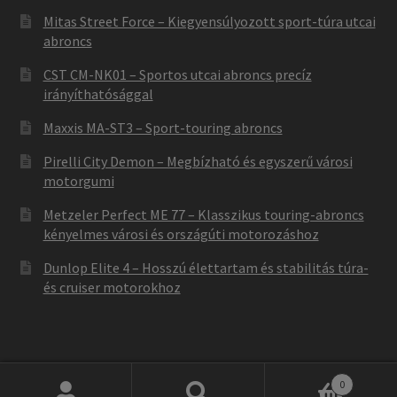
Mitas Street Force – Kiegyensúlyozott sport-túra utcai
abroncs
CST CM-NK01 – Sportos utcai abroncs precíz
irányíthatósággal
Maxxis MA-ST3 – Sport-touring abroncs
Pirelli City Demon – Megbízható és egyszerű városi
motorgumi
Metzeler Perfect ME 77 – Klasszikus touring-abroncs
kényelmes városi és országúti motorozáshoz
Dunlop Elite 4 – Hosszú élettartam és stabilitás túra-
és cruiser motorokhoz
0