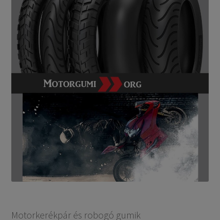
Motorkerékpár és robogó gumik