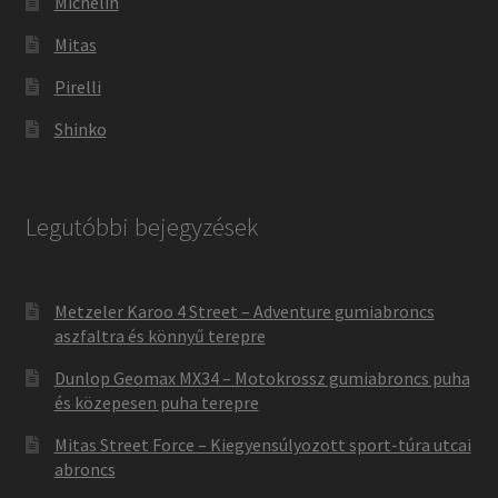
Michelin
Mitas
Pirelli
Shinko
Legutóbbi bejegyzések
Metzeler Karoo 4 Street – Adventure gumiabroncs
aszfaltra és könnyű terepre
Dunlop Geomax MX34 – Motokrossz gumiabroncs puha
és közepesen puha terepre
Mitas Street Force – Kiegyensúlyozott sport-túra utcai
abroncs