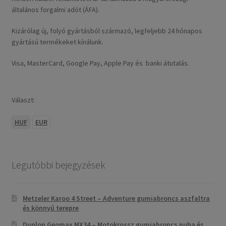
általános forgalmi adót (ÁFA).
Kizárólag új, folyó gyártásból származó, legfeljebb 24 hónapos
gyártású termékeket kínálunk.
Visa, MasterCard, Google Pay, Apple Pay és banki átutalás.
Választ:
HUF
EUR
Legutóbbi bejegyzések
Metzeler Karoo 4 Street – Adventure gumiabroncs aszfaltra
és könnyű terepre
Dunlop Geomax MX34 – Motokrossz gumiabroncs puha és