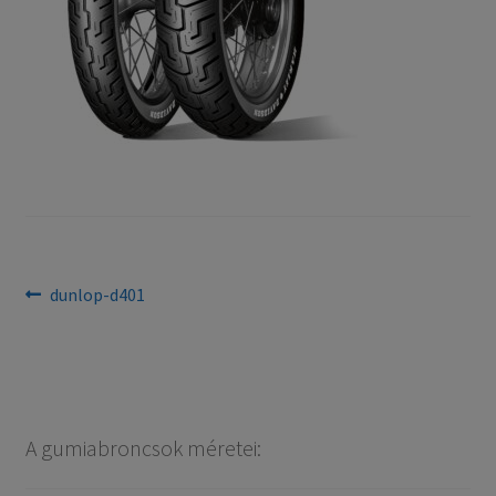
Bejegyzés
Previous
dunlop-d401
post:
navigáció
A gumiabroncsok méretei: