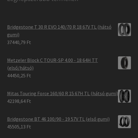
Bridgestone T 30 R EVO 140/70 R 18 67V TL (hátsó
gumi)
37440,79 Ft
Metzeler Block C TOUR-SP 4.00 - 18 64H TT
(első/hátsó)
44450,25 Ft
Mitas Touring Force 160/60 R 15 67H TL (hátsó gumi)
42198,64 Ft
Bridgestone BT 46 100/90 - 19 57V TL (első gumi)
45505,13 Ft