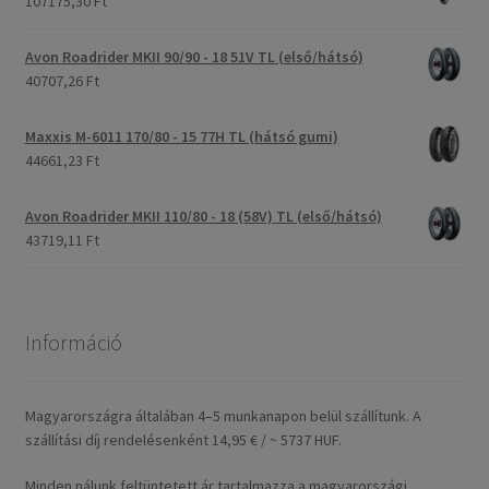
107175,30 Ft
Avon Roadrider MKII 90/90 - 18 51V TL (első/hátsó)
40707,26 Ft
Maxxis M-6011 170/80 - 15 77H TL (hátsó gumi)
44661,23 Ft
Avon Roadrider MKII 110/80 - 18 (58V) TL (első/hátsó)
43719,11 Ft
Információ
Magyarországra általában 4–5 munkanapon belül szállítunk. A
szállítási díj rendelésenként 14,95 € / ~ 5737 HUF.
Minden nálunk feltüntetett ár tartalmazza a magyarországi