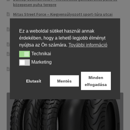
közepesen puha terepre
Mitas Street Force – Kiegyensúlyozott sport-túra utcai
abroncs
CST CM-NK01 – Sportos utcai abroncs precíz
Ez a weboldal sütiket használ annak
irányíthatósággal
érdekében, hogy a lehető legjobb élményt
Maxxis MA-ST3 – Sport-touring abroncs
nyújtsa az Ön számára.
További információ
Technikai
Pirelli City Demon – Megbízható és egyszerű városi
Technikai
motorgumi
Marketing
Marketing
Metzeler Perfect ME 77 – Klasszikus touring-abroncs
kényelmes városi és országúti motorozáshoz
Minden
Elutasít
Mentés
elfogadása