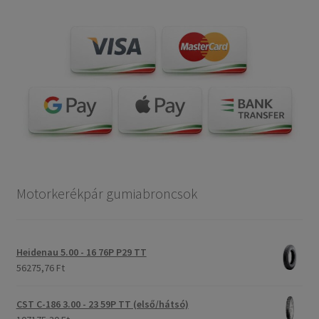
Motorkerékpár gumiabroncsok
Heidenau 5.00 - 16 76P P29 TT
56275,76 Ft
CST C-186 3.00 - 23 59P TT (első/hátsó)