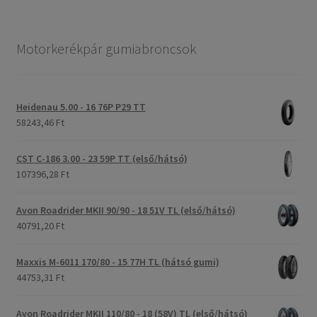
Motorkerékpár gumiabroncsok
Heidenau 5.00 - 16 76P P29 TT
58243,46 Ft
CST C-186 3.00 - 23 59P TT (első/hátsó)
107396,28 Ft
Avon Roadrider MKII 90/90 - 18 51V TL (első/hátsó)
40791,20 Ft
Maxxis M-6011 170/80 - 15 77H TL (hátsó gumi)
44753,31 Ft
Avon Roadrider MKII 110/80 - 18 (58V) TL (első/hátsó)