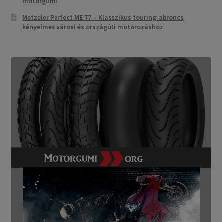
motorgumi
Metzeler Perfect ME 77 – Klasszikus touring-abroncs
kényelmes városi és országúti motorozáshoz