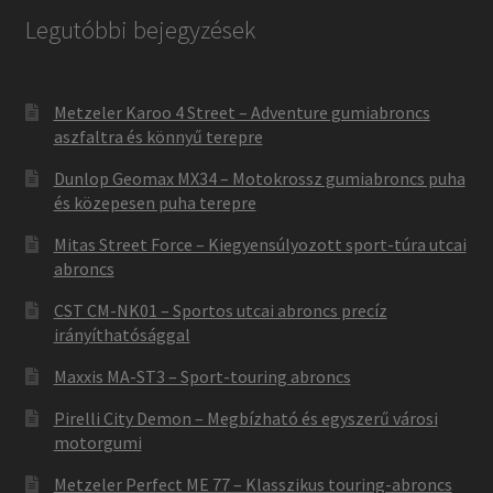
Legutóbbi bejegyzések
Metzeler Karoo 4 Street – Adventure gumiabroncs
aszfaltra és könnyű terepre
Dunlop Geomax MX34 – Motokrossz gumiabroncs puha
és közepesen puha terepre
Mitas Street Force – Kiegyensúlyozott sport-túra utcai
abroncs
CST CM-NK01 – Sportos utcai abroncs precíz
irányíthatósággal
Maxxis MA-ST3 – Sport-touring abroncs
Pirelli City Demon – Megbízható és egyszerű városi
motorgumi
Metzeler Perfect ME 77 – Klasszikus touring-abroncs