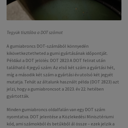
Tegyük tisztába a DOT számot
A gumiabroncs DOT-számából könnyedén
kikövetkeztetheted a gumi gyártásának időpontját.
Például a DOT jelölés: DOT 2823 A DOT felirat után
található 4 jegyű szám: Az első két szám a gyártási hét,
míg a második két szám a gyártási év utolsó két jegyét
mutatja. Tehát az általunk használt példa (DOT 2823) azt
jelzi, hogy a gumiabroncsot a 2023. év 22. hetében
gyártották.
Minden gumiabroncs oldalfalán van egy DOT szám
nyomtatva. DOT jelentése a Közlekedési Minisztériumi
kód, ami számokból és betűkből ál össze – ezek jelzik a