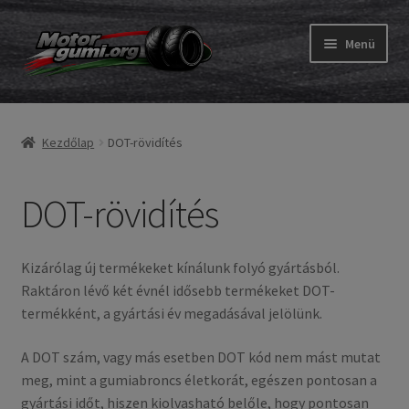
Ugrás
Kilépés
Menü
a
a
navigációhoz
tartalomba
Expand
Gumik
child
Kezdőlap
DOT-rövidítés
menu
Expand
Belső gumi és szalag
child
menu
DOT-rövidítés
Utasítás
Expand
Gumi ABC
child
Kizárólag új termékeket kínálunk folyó gyártásból.
menu
Raktáron lévő két évnél idősebb termékeket DOT-
Gumi ABC
termékként, a gyártási év megadásával jelölünk.
Megfelelő gumiméret
A DOT szám, vagy más esetben DOT kód nem mást mutat
meg, mint a gumiabroncs életkorát, egészen pontosan a
DOT
gyártási időt, hiszen kiolvasható belőle, hogy pontosan