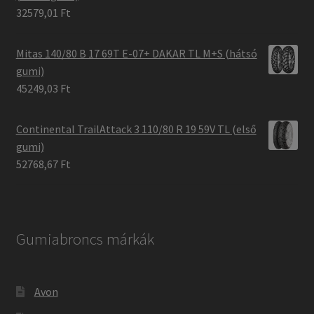
32579,01 Ft
Mitas 140/80 B 17 69T E-07+ DAKAR TL M+S (hátsó
gumi)
45249,03 Ft
Continental TrailAttack 3 110/80 R 19 59V TL (első
gumi)
52768,67 Ft
Gumiabroncs márkák
Avon