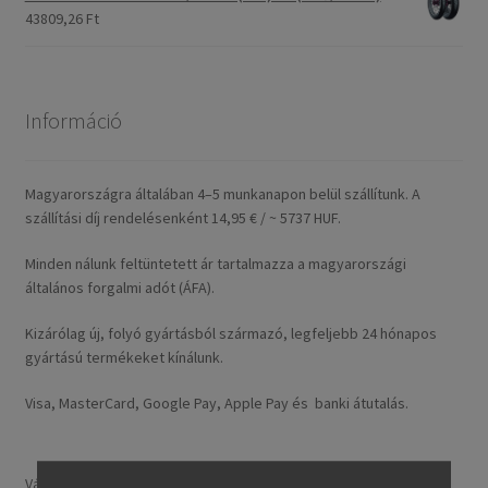
43809,26 Ft
Információ
Magyarországra általában 4–5 munkanapon belül szállítunk. A
szállítási díj rendelésenként 14,95 € / ~ 5737 HUF.
Minden nálunk feltüntetett ár tartalmazza a magyarországi
általános forgalmi adót (ÁFA).
Kizárólag új, folyó gyártásból származó, legfeljebb 24 hónapos
gyártású termékeket kínálunk.
Visa, MasterCard, Google Pay, Apple Pay és banki átutalás.
Választ: