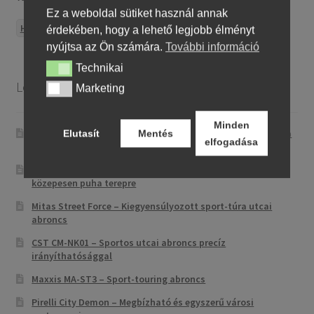
Ez a weboldal sütiket használ annak
HUF
EUR
érdekében, hogy a lehető legjobb élményt
nyújtsa az Ön számára.
További információ
Technikai
Technikai
Legutóbbi bejegyzések
Marketing
Marketing
Minden
Metzeler Karoo 4 Street – Adventure gumiabroncs aszfaltra
Elutasít
Mentés
elfogadása
és könnyű terepre
Dunlop Geomax MX34 – Motokrossz gumiabroncs puha és
közepesen puha terepre
Mitas Street Force – Kiegyensúlyozott sport-túra utcai
abroncs
CST CM-NK01 – Sportos utcai abroncs precíz
irányíthatósággal
Maxxis MA-ST3 – Sport-touring abroncs
Pirelli City Demon – Megbízható és egyszerű városi