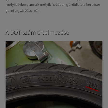
melyik évben, annak melyik hetében gördült le a kérdéses
Új gumik bejáratása
gumi a gyártósorról.
Expand
Márkák
child
A DOT-szám értelmezése
menu
Tesztek
Kapcs.