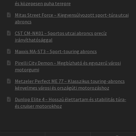
és közepesen puha terepre
Mitas Street Force – Kiegyensúlyozott sport-túra utcai
abroncs
CST CM-NK01 – Sportos utcai abroncs precíz
irányíthatósággal
Maxxis MA-ST3 – Sport-touring abroncs
Pirelli City Demon – Megbízható és egyszerű városi
motorgumi
Metzeler Perfect ME 77 – Klasszikus touring-abroncs
kényelmes városi és országúti motorozáshoz
Dunlop Elite 4 – Hosszú élettartam és stabilitás túra-
és cruiser motorokhoz