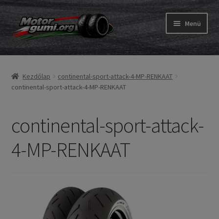
Ugrás
Kilépés
Menü
a
a
navigációhoz
tartalomba
Expand
Gumik
child
Kezdőlap
continental-sport-attack-4-MP-RENKAAT
menu
Expand
Belső gumi és szalag
continental-sport-attack-4-MP-RENKAAT
child
menu
Utasítás
continental-sport-attack-
Expand
Gumi ABC
4-MP-RENKAAT
child
menu
Expand
Márkák
child
menu
Tesztek
Kapcs.