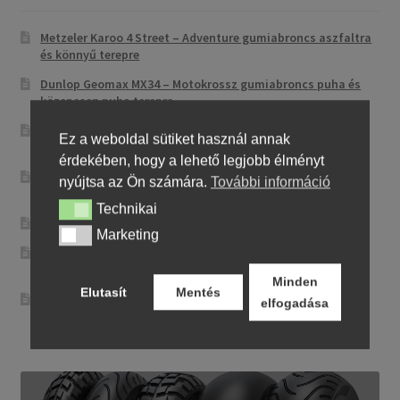
Metzeler Karoo 4 Street – Adventure gumiabroncs aszfaltra
és könnyű terepre
Dunlop Geomax MX34 – Motokrossz gumiabroncs puha és
közepesen puha terepre
Mitas Street Force – Kiegyensúlyozott sport-túra utcai
Ez a weboldal sütiket használ annak
abroncs
érdekében, hogy a lehető legjobb élményt
CST CM-NK01 – Sportos utcai abroncs precíz
nyújtsa az Ön számára.
További információ
irányíthatósággal
Technikai
Technikai
Maxxis MA-ST3 – Sport-touring abroncs
Marketing
Marketing
Pirelli City Demon – Megbízható és egyszerű városi
motorgumi
Minden
Elutasít
Mentés
Metzeler Perfect ME 77 – Klasszikus touring-abroncs
elfogadása
kényelmes városi és országúti motorozáshoz