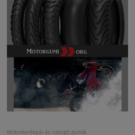
Motorkerékpár és robogó gumik