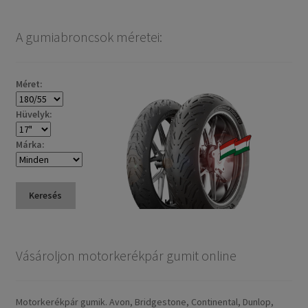
A gumiabroncsok méretei:
Méret:
Hüvelyk:
Márka:
Keresés
Vásároljon motorkerékpár gumit online
Motorkerékpár gumik. Avon, Bridgestone, Continental, Dunlop,