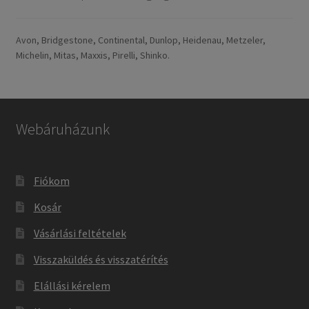
Avon, Bridgestone, Continental, Dunlop, Heidenau, Metzeler,
Michelin, Mitas, Maxxis, Pirelli, Shinko.
Webáruházunk
Fiókom
Kosár
Vásárlási feltételek
Visszaküldés és visszatérítés
Elállási kérelem