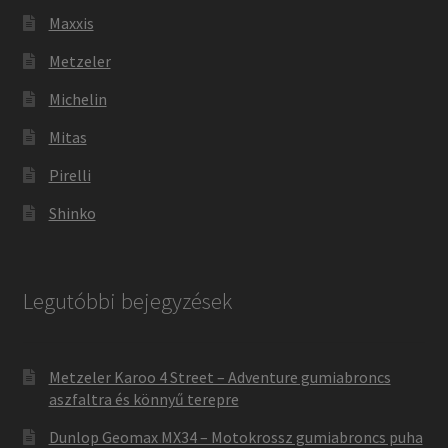
Maxxis
Metzeler
Michelin
Mitas
Pirelli
Shinko
Legutóbbi bejegyzések
Metzeler Karoo 4 Street – Adventure gumiabroncs
aszfaltra és könnyű terepre
Dunlop Geomax MX34 – Motokrossz gumiabroncs puha