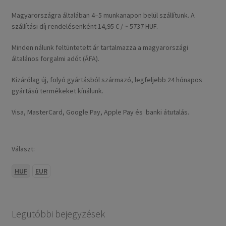
Magyarországra általában 4–5 munkanapon belül szállítunk. A
szállítási díj rendelésenként 14,95 € / ~ 5737 HUF.
Minden nálunk feltüntetett ár tartalmazza a magyarországi
általános forgalmi adót (ÁFA).
Kizárólag új, folyó gyártásból származó, legfeljebb 24 hónapos
gyártású termékeket kínálunk.
Visa, MasterCard, Google Pay, Apple Pay és banki átutalás.
Választ:
HUF
EUR
Legutóbbi bejegyzések