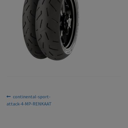
Bejegyzés
Previous
continental-sport-
post:
attack-4-MP-RENKAAT
navigáció