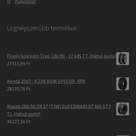
Kapcsolat
Legnépszerűbb termékek
Pirelli Scorpion Trail 120/90 - 17 64S TT (hátsó gumi)
27311,99 Ft
Kenda 20X7 - 8 23N K546 SPEEDR. 4PR
28135,76 Ft
Maxxis 180/55 ZR 17 (73W) SUPERMAXX ST MA-ST3
TL (hátsó gumi)
45227,16 Ft