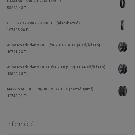
Heidenau 5.00 - 16 76P P29 TT
58243,46 Ft
CST C-186 3.00 - 23 59P TT (első/hátsó)
107396,28 Ft
Avon Roadrider MKII 90/90 - 18 51V TL (első/hátsó)
40791,20 Ft
Avon Roadrider MKII 110/80 - 18 (58V) TL (első/hátsó)
43809,26 Ft
Maxxis M-6011 170/80 - 15 77H TL (hátsó gumi)
44753,31 Ft
Információ