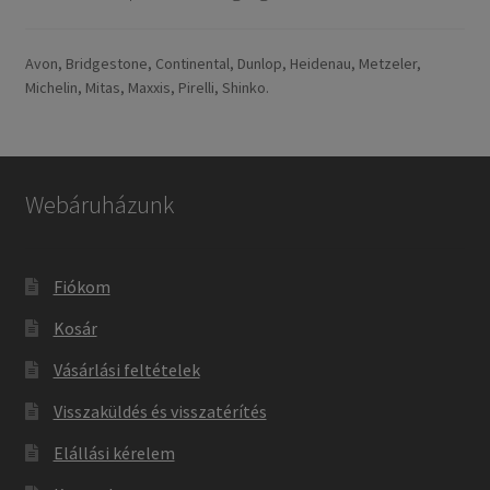
Avon, Bridgestone, Continental, Dunlop, Heidenau, Metzeler,
Michelin, Mitas, Maxxis, Pirelli, Shinko.
Webáruházunk
Fiókom
Kosár
Vásárlási feltételek
Visszaküldés és visszatérítés
Elállási kérelem