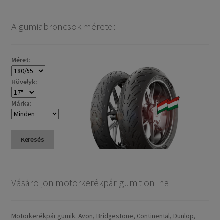
A gumiabroncsok méretei:
Méret:
Hüvelyk:
Márka:
Keresés
Vásároljon motorkerékpár gumit online
Motorkerékpár gumik. Avon, Bridgestone, Continental, Dunlop,