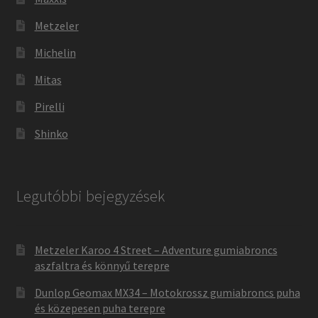
Metzeler
Michelin
Mitas
Pirelli
Shinko
Legutóbbi bejegyzések
Metzeler Karoo 4 Street – Adventure gumiabroncs
aszfaltra és könnyű terepre
Dunlop Geomax MX34 – Motokrossz gumiabroncs puha
és közepesen puha terepre