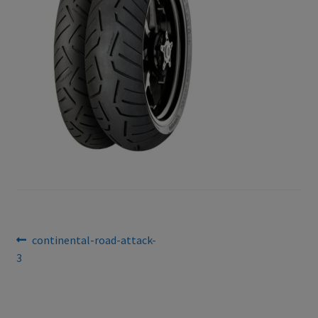
Bejegyzés
Previous
continental-road-attack-
post:
3
navigáció