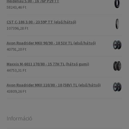
Heidenau 5.00 - 16 76P P29 TT
58243,46 Ft
CST C-186 3.00 - 23 59P TT (első/hátsó)
107396,28 Ft
Avon Roadrider MKII 90/90 - 18 51V TL (első/hátsó)
40791,20 Ft
Maxxis M-6011 170/80 - 15 77H TL (hátsó gumi)
44753,31 Ft
Avon Roadrider MKII 110/80 - 18 (58V) TL (első/hátsó)
43809,26 Ft
Információ