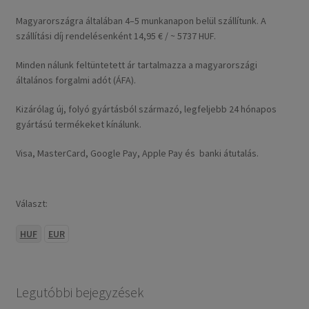
Magyarországra általában 4–5 munkanapon belül szállítunk. A
szállítási díj rendelésenként 14,95 € / ~ 5737 HUF.
Minden nálunk feltüntetett ár tartalmazza a magyarországi
általános forgalmi adót (ÁFA).
Kizárólag új, folyó gyártásból származó, legfeljebb 24 hónapos
gyártású termékeket kínálunk.
Visa, MasterCard, Google Pay, Apple Pay és banki átutalás.
Választ:
HUF
EUR
Legutóbbi bejegyzések