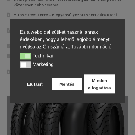
közepesen puha terepre
Mitas Street Force – Kiegyensúlyozott sport-túra utcai
abroncs
CST CM-NK01 – Sportos utcai abroncs precíz
Ez a weboldal sütiket használ annak
irányíthatósággal
érdekében, hogy a lehető legjobb élményt
Maxxis MA-ST3 – Sport-touring abroncs
nyújtsa az Ön számára.
További információ
Technikai
Pirelli City Demon – Megbízható és egyszerű városi
Technikai
motorgumi
Marketing
Marketing
Metzeler Perfect ME 77 – Klasszikus touring-abroncs
kényelmes városi és országúti motorozáshoz
Minden
Elutasít
Mentés
elfogadása