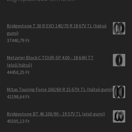
Bridgestone T 30 R EVO 140/70 R 18 67V TL (hátsó
gumi)
37440,79 Ft
Metzeler Block C TOUR-SP 4.00 - 18 64H TT
(első/hátsó)
44450,25 Ft
Mitas Touring Force 160/60 R 15 67H TL (hátsó gumi)
42198,64 Ft
Bridgestone BT 46 100/90 - 19 57V TL (első gumi)
45505,13 Ft