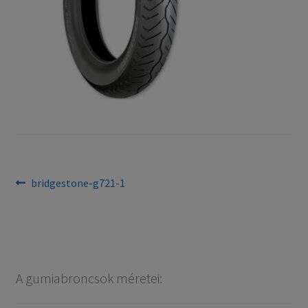
Bejegyzés
Previous
bridgestone-g721-1
post:
navigáció
A gumiabroncsok méretei: