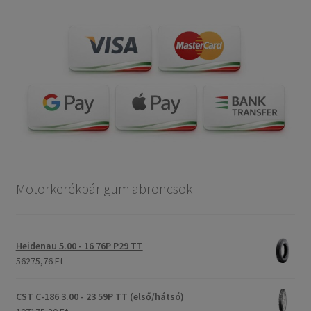
Motorkerékpár gumiabroncsok
Heidenau 5.00 - 16 76P P29 TT
56275,76 Ft
CST C-186 3.00 - 23 59P TT (első/hátsó)