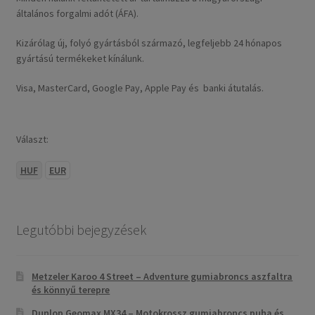
általános forgalmi adót (ÁFA).
Kizárólag új, folyó gyártásból származó, legfeljebb 24 hónapos
gyártású termékeket kínálunk.
Visa, MasterCard, Google Pay, Apple Pay és banki átutalás.
Választ:
HUF
EUR
Legutóbbi bejegyzések
Metzeler Karoo 4 Street – Adventure gumiabroncs aszfaltra
és könnyű terepre
Dunlop Geomax MX34 – Motokrossz gumiabroncs puha és