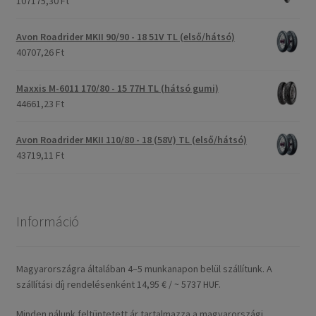
107175,30 Ft
Avon Roadrider MKII 90/90 - 18 51V TL (első/hátsó)
40707,26 Ft
Maxxis M-6011 170/80 - 15 77H TL (hátsó gumi)
44661,23 Ft
Avon Roadrider MKII 110/80 - 18 (58V) TL (első/hátsó)
43719,11 Ft
Információ
Magyarországra általában 4–5 munkanapon belül szállítunk. A
szállítási díj rendelésenként 14,95 € / ~ 5737 HUF.
Minden nálunk feltüntetett ár tartalmazza a magyarországi