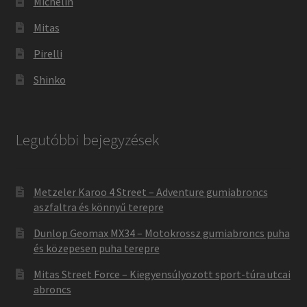
Michelin
Mitas
Pirelli
Shinko
Legutóbbi bejegyzések
Metzeler Karoo 4 Street – Adventure gumiabroncs
aszfaltra és könnyű terepre
Dunlop Geomax MX34 – Motokrossz gumiabroncs puha
és közepesen puha terepre
Mitas Street Force – Kiegyensúlyozott sport-túra utcai
abroncs