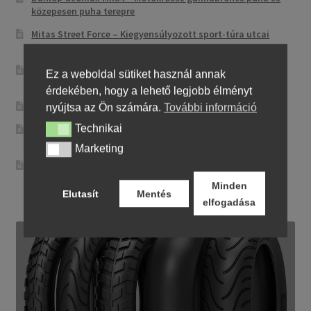
közepesen puha terepre
Mitas Street Force – Kiegyensúlyozott sport-túra utcai
abroncs
CST CM-NK01 – Sportos utcai abroncs precíz
Ez a weboldal sütiket használ annak
irányíthatósággal
érdekében, hogy a lehető legjobb élményt
Maxxis MA-ST3 – Sport-touring abroncs
nyújtsa az Ön számára.
További információ
Technikai
Pirelli City Demon – Megbízható és egyszerű városi
Technikai
motorgumi
Marketing
Marketing
Metzeler Perfect ME 77 – Klasszikus touring-abroncs
kényelmes városi és országúti motorozáshoz
Minden
Elutasít
Mentés
elfogadása