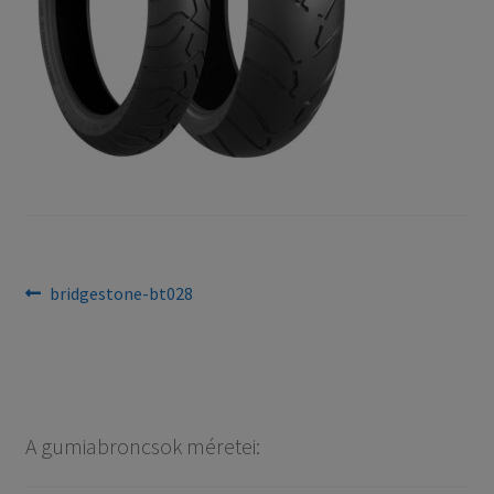
Bejegyzés
Previous
bridgestone-bt028
post:
navigáció
A gumiabroncsok méretei: