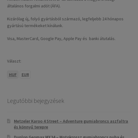
általános forgalmi adót (ÁFA).
Kizárólag új, folyó gyártásból származó, legfeljebb 24 hónapos
gyártású termékeket kínálunk.
Visa, MasterCard, Google Pay, Apple Pay és banki átutalás.
Választ:
HUF
EUR
Legutóbbi bejegyzések
Metzeler Karoo 4 Street – Adventure gumiabroncs aszfaltra
és könnyű terepre
Dunlop Geomax MX34 – Motokrossz gumiabroncs puha és