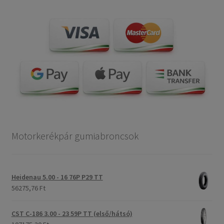
Motorkerékpár gumiabroncsok
Heidenau 5.00 - 16 76P P29 TT
56275,76 Ft
CST C-186 3.00 - 23 59P TT (első/hátsó)