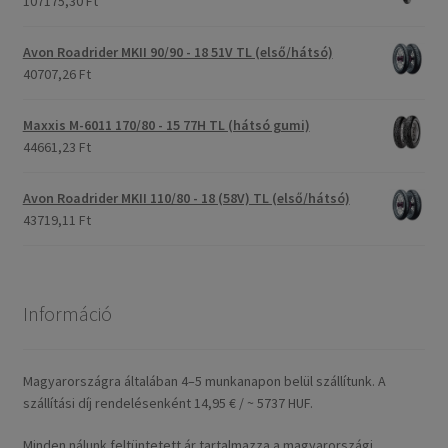
107175,30 Ft
Avon Roadrider MKII 90/90 - 18 51V TL (első/hátsó)
40707,26 Ft
Maxxis M-6011 170/80 - 15 77H TL (hátsó gumi)
44661,23 Ft
Avon Roadrider MKII 110/80 - 18 (58V) TL (első/hátsó)
43719,11 Ft
Információ
Magyarországra általában 4–5 munkanapon belül szállítunk. A
szállítási díj rendelésenként 14,95 € / ~ 5737 HUF.
Minden nálunk feltüntetett ár tartalmazza a magyarországi