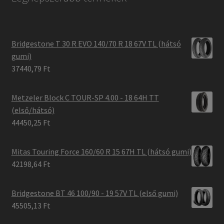
Bridgestone T 30 R EVO 140/70 R 18 67V TL (hátsó
gumi)
37440,79 Ft
Metzeler Block C TOUR-SP 4.00 - 18 64H TT
(első/hátsó)
44450,25 Ft
Mitas Touring Force 160/60 R 15 67H TL (hátsó gumi)
42198,64 Ft
Bridgestone BT 46 100/90 - 19 57V TL (első gumi)
45505,13 Ft