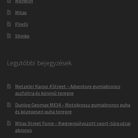
Michelin
Mitas
Pirelli
Shinko
Legutóbbi bejegyzések
Metzeler Karoo 4 Street – Adventure gumiabroncs
aszfaltra és könnyű terepre
Dunlop Geomax MX34 – Motokrossz gumiabroncs puha
és közepesen puha terepre
Mitas Street Force – Kiegyensúlyozott sport-túra utcai
abroncs