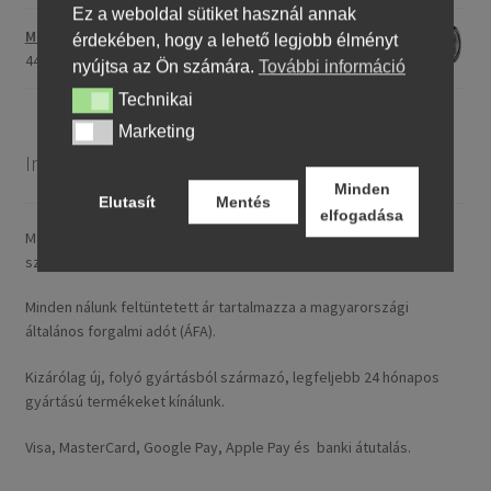
Ez a weboldal sütiket használ annak
Maxxis M-6011 170/80 - 15 77H TL (hátsó gumi)
érdekében, hogy a lehető legjobb élményt
44661,23 Ft
nyújtsa az Ön számára.
További információ
Technikai
Technikai
Marketing
Marketing
Információ
Minden
Elutasít
Mentés
elfogadása
Magyarországra általában 4–5 munkanapon belül szállítunk. A
szállítási díj rendelésenként 14,95 € / ~ 5737 HUF.
Minden nálunk feltüntetett ár tartalmazza a magyarországi
általános forgalmi adót (ÁFA).
Kizárólag új, folyó gyártásból származó, legfeljebb 24 hónapos
gyártású termékeket kínálunk.
Visa, MasterCard, Google Pay, Apple Pay és banki átutalás.