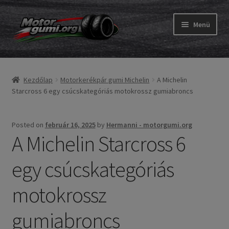
Ugrás
Kilépés
Menü
a
a
navigációhoz
tartalomba
Expand
Gumik
child
Kezdőlap
Motorkerékpár gumi Michelin
A Michelin
menu
Expand
Belső gumi és szalag
Starcross 6 egy csúcskategóriás motokrossz gumiabroncs
child
menu
Utasítás
Posted on
február 16, 2025
by
Hermanni - motorgumi.org
A Michelin Starcross 6
Expand
Gumi ABC
child
egy csúcskategóriás
menu
Expand
Márkák
child
motokrossz
menu
Tesztek
gumiabroncs
Kapcs.