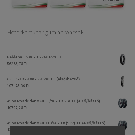
Motorkerékpár gumiabroncsok
Heidenau 5.00 - 16 76P P29 TT
56275,76 Ft
CST C-186 3.00 - 23 59P TT (első/hátsó)
107175,30 Ft
Avon Roadrider MKII 90/90 - 18 51V TL (első/hátsó)
40707,26 Ft
Avon Roadrider MKII 110/80 - 18 (58V) TL (első/hátsó)
43719,11 Ft