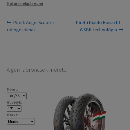
Motorkerékpár gumi
Bejegyzés
Previous
Next
Pirelli Angel Scooter –
Pirelli Diablo Rosso III –
post:
post:
robogósoknak
WSBK technológia
navigáció
A gumiabroncsok méretei:
Méret:
Hüvelyk:
Márka: