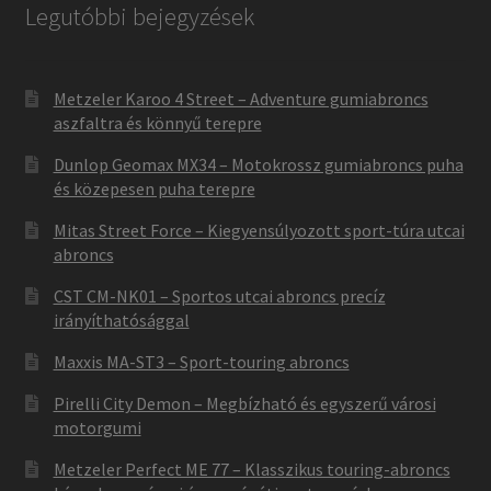
Legutóbbi bejegyzések
Metzeler Karoo 4 Street – Adventure gumiabroncs
aszfaltra és könnyű terepre
Dunlop Geomax MX34 – Motokrossz gumiabroncs puha
és közepesen puha terepre
Mitas Street Force – Kiegyensúlyozott sport-túra utcai
abroncs
CST CM-NK01 – Sportos utcai abroncs precíz
irányíthatósággal
Maxxis MA-ST3 – Sport-touring abroncs
Pirelli City Demon – Megbízható és egyszerű városi
motorgumi
Metzeler Perfect ME 77 – Klasszikus touring-abroncs