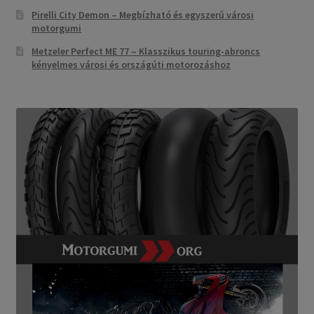
Pirelli City Demon – Megbízható és egyszerű városi
motorgumi
Metzeler Perfect ME 77 – Klasszikus touring-abroncs
kényelmes városi és országúti motorozáshoz