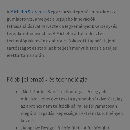
A
Michelin Starcross 6
egy csúcskategóriás motokrossz
gumiabroncs, amelyet a legújabb innovációk
felhasználásával terveztek a legkeményebb verseny- és
terepkörülményekhez. A Michelin által fejlesztett
technológiák révén az abroncs fokozott tapadást, jobb
tartósságot és stabilabb teljesítményt biztosít a teljes
élettartama során.
Főbb jellemzők és technológia
„Mud-Phobic Bars” technológia – Az egyedi
mintázat lehetővé teszi a gyorsabb sárkivetést, így
az abroncs nem telítődik sárral és folyamatosan
megőrzi tapadási képességeit extrém körülmények
között is.
„Adaptive Design” futófelület – A futófelület