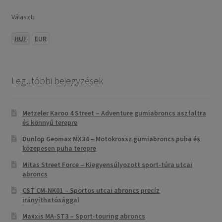
Választ:
HUF
EUR
Legutóbbi bejegyzések
Metzeler Karoo 4 Street – Adventure gumiabroncs aszfaltra
és könnyű terepre
Dunlop Geomax MX34 – Motokrossz gumiabroncs puha és
közepesen puha terepre
Mitas Street Force – Kiegyensúlyozott sport-túra utcai
abroncs
CST CM-NK01 – Sportos utcai abroncs precíz
irányíthatósággal
Maxxis MA-ST3 – Sport-touring abroncs