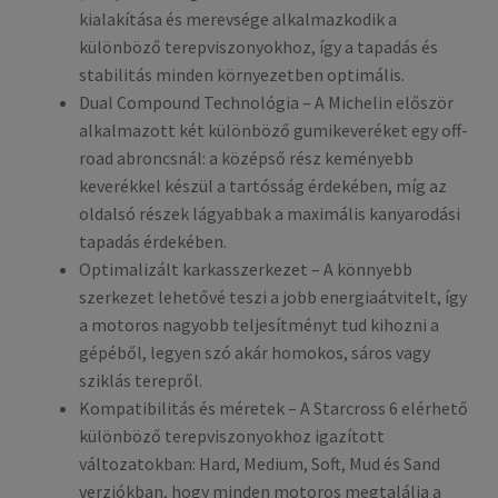
kialakítása és merevsége alkalmazkodik a
különböző terepviszonyokhoz, így a tapadás és
stabilitás minden környezetben optimális.
Dual Compound Technológia – A Michelin először
alkalmazott két különböző gumikeveréket egy off-
road abroncsnál: a középső rész keményebb
keverékkel készül a tartósság érdekében, míg az
oldalsó részek lágyabbak a maximális kanyarodási
tapadás érdekében.
Optimalizált karkasszerkezet – A könnyebb
szerkezet lehetővé teszi a jobb energiaátvitelt, így
a motoros nagyobb teljesítményt tud kihozni a
gépéből, legyen szó akár homokos, sáros vagy
sziklás terepről.
Kompatibilitás és méretek – A Starcross 6 elérhető
különböző terepviszonyokhoz igazított
változatokban: Hard, Medium, Soft, Mud és Sand
verziókban, hogy minden motoros megtalálja a