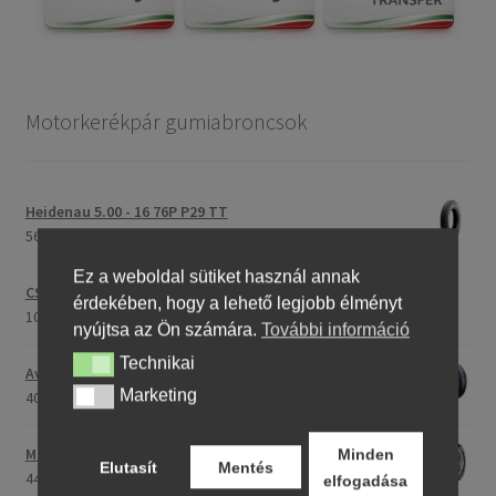
Motorkerékpár gumiabroncsok
Heidenau 5.00 - 16 76P P29 TT
56275,76 Ft
Ez a weboldal sütiket használ annak
CST C-186 3.00 - 23 59P TT (első/hátsó)
érdekében, hogy a lehető legjobb élményt
107175,30 Ft
nyújtsa az Ön számára.
További információ
Technikai
Technikai
Avon Roadrider MKII 90/90 - 18 51V TL (első/hátsó)
Marketing
Marketing
40707,26 Ft
Maxxis M-6011 170/80 - 15 77H TL (hátsó gumi)
Minden
Elutasít
Mentés
44661,23 Ft
elfogadása