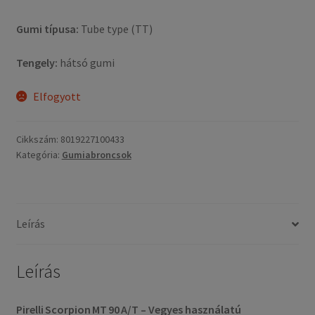
Gumi típusa:
Tube type (TT)
Tengely:
hátsó gumi
Elfogyott
Cikkszám:
8019227100433
Kategória:
Gumiabroncsok
Leírás
Leírás
Pirelli Scorpion MT 90 A/T – Vegyes használatú