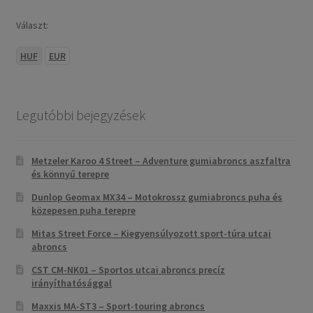
Választ:
HUF
EUR
Legutóbbi bejegyzések
Metzeler Karoo 4 Street – Adventure gumiabroncs aszfaltra
és könnyű terepre
Dunlop Geomax MX34 – Motokrossz gumiabroncs puha és
közepesen puha terepre
Mitas Street Force – Kiegyensúlyozott sport-túra utcai
abroncs
CST CM-NK01 – Sportos utcai abroncs precíz
irányíthatósággal
Maxxis MA-ST3 – Sport-touring abroncs