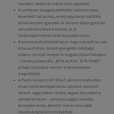
tapadást nedves és száraz úton egyaránt.
A szerkezet anyagösszetételét tekintve olyan
keveréket tartalmaz, amely egyszerre többféle
körülményhez igazodik: az abroncs képes gyorsan
üzemhőmérsékletre kerülni, és jó
futásteljesítményt kínál hosszabb távon.
A konstrukció lehetővé teszi, hogy a vezető ne csak
sima aszfalton, hanem gyengébb minőségű
utakon, könnyű terepen is magabiztosan haladjon
– mindez univerzális „80 % aszfalt, 20 % földút”
jellegű használat mellett is kényelmesen
megoldható.
A Pirelli Scorpion MT 90 A/T abroncs elsősorban
olyan motorkerékpárokhoz ajánlott, amelyek
kaland- vagy enduro-túrára, vegyes használatra
vannak tervezve – városi/országúti haladás,
könnyebb terep, döntött ívek és hosszabb
utazások egyaránt tervezettek.