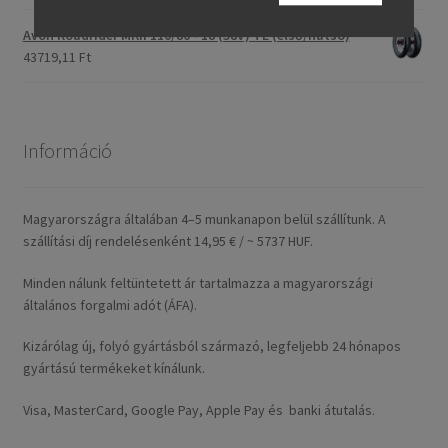
Avon Roadrider MKII 110/80 - 18 (58V) TL (első/hátsó)
43719,11 Ft
Információ
Magyarországra általában 4–5 munkanapon belül szállítunk. A
szállítási díj rendelésenként 14,95 € / ~ 5737 HUF.
Minden nálunk feltüntetett ár tartalmazza a magyarországi
általános forgalmi adót (ÁFA).
Kizárólag új, folyó gyártásból származó, legfeljebb 24 hónapos
gyártású termékeket kínálunk.
Visa, MasterCard, Google Pay, Apple Pay és banki átutalás.