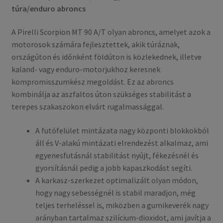
túra/enduro abroncs
A Pirelli Scorpion MT 90 A/T olyan abroncs, amelyet azok a
motorosok számára fejlesztettek, akik túráznak,
országúton és időnként földúton is közlekednek, illetve
kaland- vagy enduro-motorjukhoz keresnek
kompromisszumkész megoldást. Ez az abroncs
kombinálja az aszfaltos úton szükséges stabilitást a
terepes szakaszokon elvárt rugalmassággal.
A futófelület mintázata nagy központi blokkokból
áll és V-alakú mintázati elrendezést alkalmaz, ami
egyenesfutásnál stabilitást nyújt, fékezésnél és
gyorsításnál pedig a jobb kapaszkodást segíti.
A karkasz-szerkezet optimalizált olyan módon,
hogy nagy sebességnél is stabil maradjon, még
teljes terheléssel is, miközben a gumikeverék nagy
arányban tartalmaz szilícium-dioxidot, ami javítja a