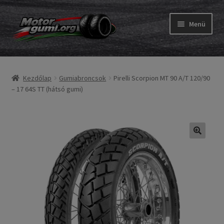
Ugrás
Kilépés
Menü
a
a
navigációhoz
tartalomba
Expand
Gumik
child
Kezdőlap
Gumiabroncsok
Pirelli Scorpion MT 90 A/T 120/90
menu
Expand
Belső gumi és szalag
– 17 64S TT (hátsó gumi)
child
menu
Utasítás
Expand
Gumi ABC
child
menu
Expand
Márkák
child
menu
Tesztek
Kapcs.