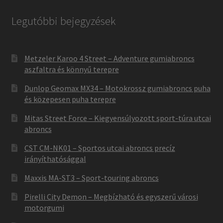
Legutóbbi bejegyzések
Metzeler Karoo 4 Street – Adventure gumiabroncs
aszfaltra és könnyű terepre
Dunlop Geomax MX34 – Motokrossz gumiabroncs puha
és közepesen puha terepre
Mitas Street Force – Kiegyensúlyozott sport-túra utcai
abroncs
CST CM-NK01 – Sportos utcai abroncs precíz
irányíthatósággal
Maxxis MA-ST3 – Sport-touring abroncs
Pirelli City Demon – Megbízható és egyszerű városi
motorgumi