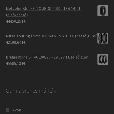
Metzeler Block C TOUR-SP 4.00 - 18 64H TT
(első/hátsó)
44450,25 Ft
Mitas Touring Force 160/60 R 15 67H TL (hátsó gumi)
42198,64 Ft
Bridgestone BT 46 100/90 - 19 57V TL (első gumi)
45505,13 Ft
Gumiabroncs márkák
Avon