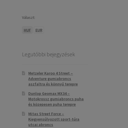
Választ:
HUF
EUR
Legutóbbi bejegyzések
Metzeler Karoo 4 Street –
Adventure gumiabroncs
aszfaltra és könnyű terepre
Dunlop Geomax MX34 –
Motokrossz gumiabroncs puha
és közepesen puha terepre
Mitas Street Force –
Kiegyensúlyozott sport-túra
utcai abroncs