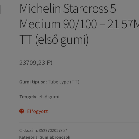
Michelin Starcross 5
Medium 90/100 – 21 57
TT (első gumi)
23709,23 Ft
Gumi típusa:
Tube type (TT)
Tengely:
első gumi
Elfogyott
Cikkszám:
3528702017357
Kategória:
Gumiabroncsok