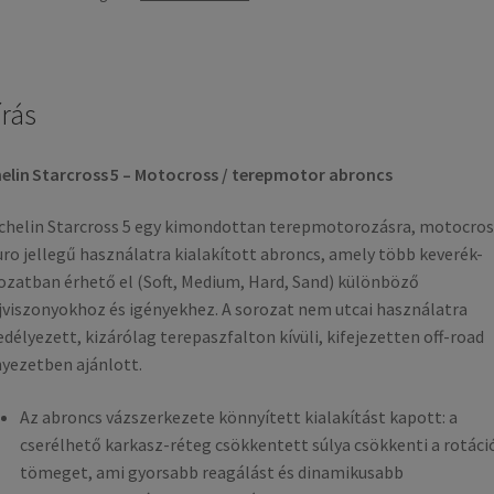
írás
elin Starcross 5 – Motocross / terepmotor abroncs
chelin Starcross 5 egy kimondottan terepmotorozásra, motocros
ro jellegű használatra kialakított abroncs, amely több keverék-
ozatban érhető el (Soft, Medium, Hard, Sand) különböző
jviszonyokhoz és igényekhez. A sorozat nem utcai használatra
délyezett, kizárólag terepaszfalton kívüli, kifejezetten off-road
yezetben ajánlott.
Az abroncs vázszerkezete könnyített kialakítást kapott: a
cserélhető karkasz-réteg csökkentett súlya csökkenti a rotáci
tömeget, ami gyorsabb reagálást és dinamikusabb