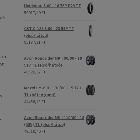
Heidenau 5.00 - 16 76P P29 TT
56017,40 Ft
ud-
CST C-186 3.00 - 23 59P TT
(első/hátsó)
95187,21 Ft
l
ium
Avon Roadrider MKII 90/90 - 18
ot
51V TL (első/hátsó)
40520,37 Ft
Maxxis M-6011 170/80 - 15 77H
TL (hátsó gumi)
y
44456,18 Ft
,
Avon Roadrider MKII 110/80 - 18
(58V) TL (első/hátsó)
43518,40 Ft