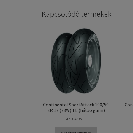
Kapcsolódó termékek
Continental SportAttack 190/50
Con
ZR 17 (73W) TL (hátsó gumi)
42104,06 Ft
Kosárba teszem