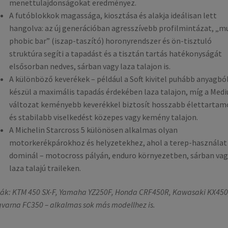
menettulajdonságokat eredményez.
A futóblokkok magassága, kiosztása és alakja ideálisan lett
hangolva: az új generációban agresszívebb profilmintázat, „m
phobic bar” (iszap-taszító) horonyrendszer és ön-tisztuló
struktúra segíti a tapadást és a tisztán tartás hatékonyságát
elsősorban nedves, sárban vagy laza talajon is.
A különböző keverékek – például a Soft kivitel puhább anyagbó
készül a maximális tapadás érdekében laza talajon, míg a Med
változat keményebb keverékkel biztosít hosszabb élettartam
és stabilabb viselkedést közepes vagy kemény talajon.
A Michelin Starcross 5 különösen alkalmas olyan
motorkerékpárokhoz és helyzetekhez, ahol a terep-használat
dominál – motocross pályán, enduro környezetben, sárban vag
laza talajú traileken.
ák: KTM 450 SX-F, Yamaha YZ250F, Honda CRF450R, Kawasaki KX450
varna FC350 – alkalmas sok más modellhez is.