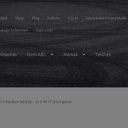
oldal
Shop
Blog
Fiókom
Kosár
Adatvédelmi irányelvek
árlási feltételek
Kapcsolat
Utasítás
Gumi ABC
Márkák
Tesztek
ss 5 Medium 90/100 – 21 57M TT (első gumi)