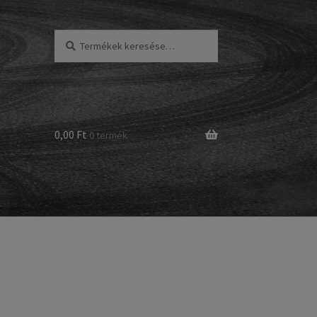
Keresés
Keresés
a
következőre:
0,00 Ft
0 termék