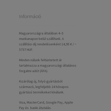
Információ
Magyarországra általában 4–5
munkanapon belül szállítunk. A
szállítási díj rendelésenként 14,95 € / ~
5737 HUF.
Minden nálunk feltüntetett ár
tartalmazza a magyarországi általános
forgalmi adót (ÁFA).
Kizárólag új, folyó gyártásból
származó, legfeljebb 24 hónapos
gyártású termékeket kínálunk.
Visa, MasterCard, Google Pay, Apple
Pay és banki átutalás.