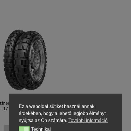
tinental TKC 80 (M+S) 140/80
Ez a weboldal sütiket használ annak
– 17 69Q TL (hátsó gumi)
érdekében, hogy a lehető legjobb élményt
49397,25 Ft
nyújtsa az Ön számára.
További információ
Technikai
Technikai
Kosárba teszem