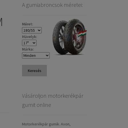
A gumiabroncsok méretei:
M
Méret:
Hüvelyk:
Márka:
Keresés
Vásároljon motorkerékpár
gumit online
Motorkerékpár gumik. Avon,