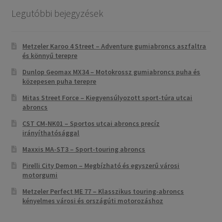
Legutóbbi bejegyzések
Metzeler Karoo 4 Street – Adventure gumiabroncs aszfaltra
és könnyű terepre
Dunlop Geomax MX34 – Motokrossz gumiabroncs puha és
közepesen puha terepre
Mitas Street Force – Kiegyensúlyozott sport-túra utcai
abroncs
CST CM-NK01 – Sportos utcai abroncs precíz
irányíthatósággal
Maxxis MA-ST3 – Sport-touring abroncs
Pirelli City Demon – Megbízható és egyszerű városi
motorgumi
Metzeler Perfect ME 77 – Klasszikus touring-abroncs
kényelmes városi és országúti motorozáshoz