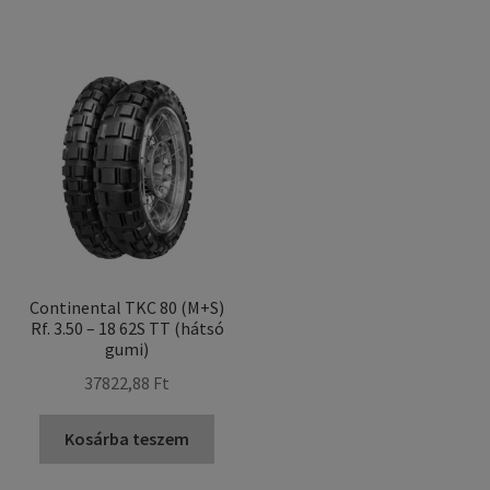
Continental TKC 80 (M+S)
Rf. 3.50 – 18 62S TT (hátsó
gumi)
37822,88 Ft
Kosárba teszem