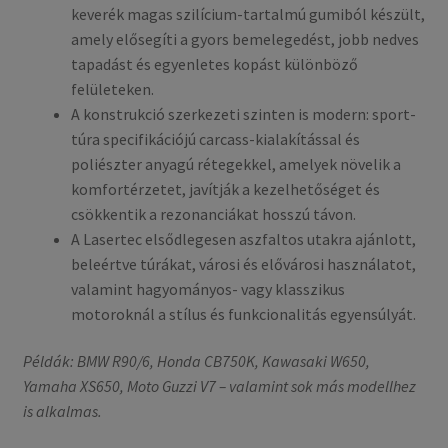
keverék magas szilícium-tartalmú gumiból készült,
amely elősegíti a gyors bemelegedést, jobb nedves
tapadást és egyenletes kopást különböző
felületeken.
A konstrukció szerkezeti szinten is modern: sport-
túra specifikációjú carcass-kialakítással és
poliészter anyagú rétegekkel, amelyek növelik a
komfortérzetet, javítják a kezelhetőséget és
csökkentik a rezonanciákat hosszú távon.
A Lasertec elsődlegesen aszfaltos utakra ajánlott,
beleértve túrákat, városi és elővárosi használatot,
valamint hagyományos- vagy klasszikus
motoroknál a stílus és funkcionalitás egyensúlyát.
Példák: BMW R90/6, Honda CB750K, Kawasaki W650,
Yamaha XS650, Moto Guzzi V7 – valamint sok más modellhez
is alkalmas.