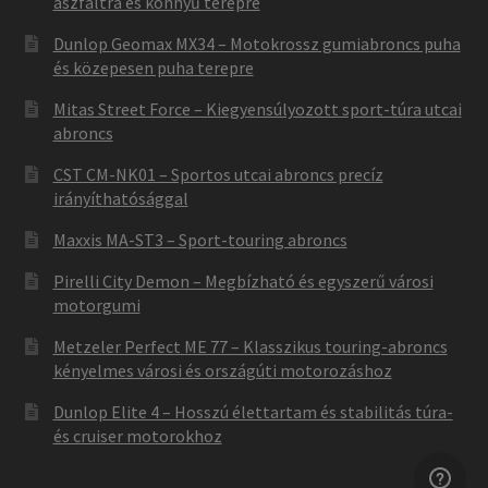
aszfaltra és könnyű terepre
Dunlop Geomax MX34 – Motokrossz gumiabroncs puha
és közepesen puha terepre
Mitas Street Force – Kiegyensúlyozott sport-túra utcai
abroncs
CST CM-NK01 – Sportos utcai abroncs precíz
irányíthatósággal
Maxxis MA-ST3 – Sport-touring abroncs
Pirelli City Demon – Megbízható és egyszerű városi
motorgumi
Metzeler Perfect ME 77 – Klasszikus touring-abroncs
kényelmes városi és országúti motorozáshoz
Dunlop Elite 4 – Hosszú élettartam és stabilitás túra-
és cruiser motorokhoz