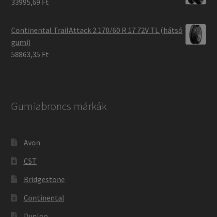
33995,69 Ft
Continental TrailAttack 2 170/60 R 17 72V TL (hátsó
gumi)
58863,35 Ft
Gumiabroncs márkák
Avon
CST
Bridgestone
Continental
Dunlop