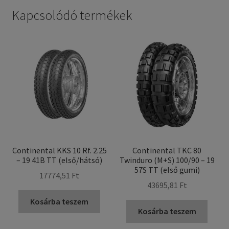
Kapcsolódó termékek
Continental KKS 10 Rf. 2.25
Continental TKC 80
– 19 41B TT (első/hátsó)
Twinduro (M+S) 100/90 – 19
57S TT (első gumi)
17774,51 Ft
43695,81 Ft
Kosárba teszem
Kosárba teszem