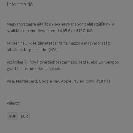
Információ
Magyarországra általában 4–5 munkanapon belül szállítunk. A
szállítási díj rendelésenként 14,95 € / ~ 5737 HUF.
Minden nálunk feltüntetett ár tartalmazza a magyarországi
általános forgalmi adót (ÁFA).
Kizárólag új, folyó gyártásból származó, legfeljebb 24 hónapos
gyártású termékeket kínálunk.
Visa, MasterCard, Google Pay, Apple Pay és banki átutalás.
Választ:
HUF
EUR