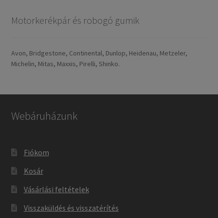
Motorkerékpár és robogó gumik
Avon, Bridgestone, Continental, Dunlop, Heidenau, Metzeler,
Michelin, Mitas, Maxxis, Pirelli, Shinko.
Webáruházunk
Fiókom
Kosár
Vásárlási feltételek
Visszaküldés és visszatérítés