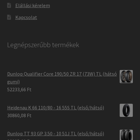
Elállási kérelem
Kapcsolat
Legnépszerűbb termékek
Dunlop Qualifier Core 190/50 ZR 17 (73W) TL (hátsó
gumi)
52233,66 Ft
Heidenau K 66 110/80 - 16 55S TL (első/hátsó)
30860,08 Ft
Dunlop TT 93 GP 3.50 - 10 51J TL (első/hátsó)