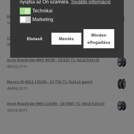
nyújtsa az Ön számára.
További információ
Technikai
Technikai
Heidenau 5.00 - 16 76P P29 TT
Marketing
Marketing
56017,40 Ft
Minden
CST C-186 3.00 - 23 59P TT (első/hátsó)
Elutasít
Mentés
elfogadása
95187,21 Ft
Avon Roadrider MKII 90/90 - 18 51V TL (első/hátsó)
40520,37 Ft
Maxxis M-6011 170/80 - 15 77H TL (hátsó gumi)
44456,18 Ft
Avon Roadrider MKII 110/80 - 18 (58V) TL (első/hátsó)
43518,40 Ft