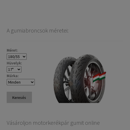
A gumiabroncsok méretei:
Méret:
Hüvelyk:
Márka:
Keresés
Vásároljon motorkerékpár gumit online